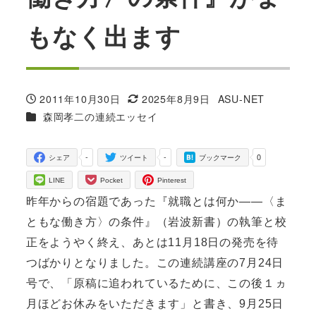
もなく出ます
2011年10月30日
2025年8月9日
ASU-NET
投稿日
更新日
著
カテゴリー
森岡孝二の連続エッセイ
者
-
-
0
シェア
ツイート
ブックマーク
LINE
Pocket
Pinterest
昨年からの宿題であった『就職とは何か――〈ま
ともな働き方〉の条件』（岩波新書）の執筆と校
正をようやく終え、あとは11月18日の発売を待
つばかりとなりました。この連続講座の7月24日
号で、「原稿に追われているために、この後１ヵ
月ほどお休みをいただきます」と書き、9月25日