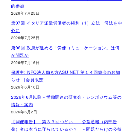
的参加
2026年7月25日
第97回 イタリア派遣労働者の権利（1）立法・司法を中
心に
2026年7月25日
第96回 政府が進める「労使コミュニケーション」は何
が問題か
2026年7月16日
保護中: NPO法人働き方ASU-NET 第１４回総会のお知
らせ [会員限定]
2026年6月16日
2026年6月以降～労働関連の研究会・シンポジウム等の
情報・案内
2026年6月2日
【開催報告】 第３３回つどい 「公益通報（内部告
発）者は本当に守られているか？ ～問題だらけの公益