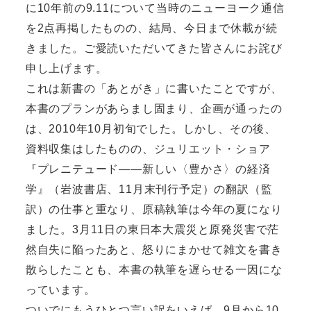
に10年前の9.11について当時のニューヨーク通信
を2点再掲したものの、結局、今日まで休載が続
きました。ご愛読いただいてきた皆さんにお詫び
申し上げます。
これは新書の「あとがき」に書いたことですが、
本書のプランがあらまし固まり、企画が通ったの
は、2010年10月初旬でした。しかし、その後、
資料収集はしたものの、ジュリエット・ショア
『プレニテュード――新しい〈豊かさ〉の経済
学』（岩波書店、11月末刊行予定）の翻訳（監
訳）の仕事と重なり、原稿執筆は今年の夏になり
ました。3月11日の東日本大震災と原発災害で茫
然自失に陥ったあと、怒りにまかせて雑文を書き
散らしたことも、本書の執筆を遅らせる一因にな
っています。
ついでにもうひとつ言い訳をいえば、9月から10