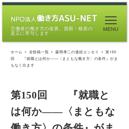
メ
イ
ン
労働者の働き方の改善、貧困・格差の
MENU
コ
是正に寄与します
ン
テ
ホーム
全投稿一覧
森岡孝二の連続エッセイ
第150
ン
回 『就職とは何か――〈まともな働き方〉の条件』がま
ツ
もなく出ます
へ
移
動
第150回 『就職と
は何か――〈まともな
働き方〉の条件』がま