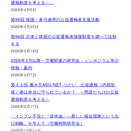
通報制度を考える～」
2026年4月5日
第95回 韓国・参与連帯の公益通報者支援活動
2026年3月23日
第94回 日本と韓国の公益通報者保護制度を調べて比較
する
2026年3月19日
2026年3月以降～労働関連の研究会・シンポジウム等の
情報・案内
2026年3月7日
第３３回 働き方ASU-NET つどい 公益通報（内部告
発）者は本当に守られているか？ ～問題だらけの公益
通報制度を考える～
2026年2月17日
「インフレ不況と『資本論』―新しい福祉国家という出
口戦略」を学んで（労働時間研究会）
2025年12月11日