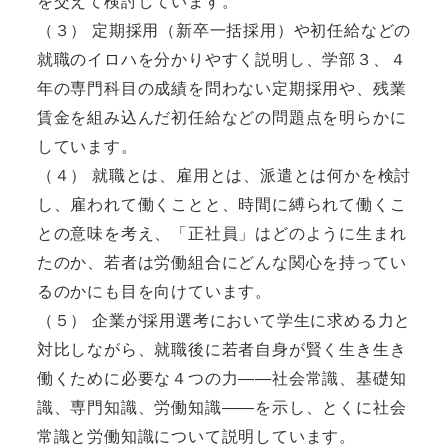
を交えて検討しています。
（３） 定期採用（新卒一括採用）や初任給などの
就職のイロハを分かりやすく説明し、学部３、４
年の専門科目の成績を問わない定期採用や、残業
賃金を組み込んだ初任給などの問題点を明らかに
しています。
（４） 就職とは、雇用とは、派遣とは何かを検討
し、雇われて働くことと、時間に縛られて働くこ
との意味を考え、「正社員」はどのように生まれ
たのか、若者は労働組合にどんな関心を持ってい
るのかにも目を向けています。
（５） 企業が採用選考において学生に求める力と
対比しながら、就職後に若者自身が賢く生き生き
働くために必要な４つの力――社会常識、基礎知
識、専門知識、労働知識――を示し、とくに社会
常識と労働知識について説明しています。