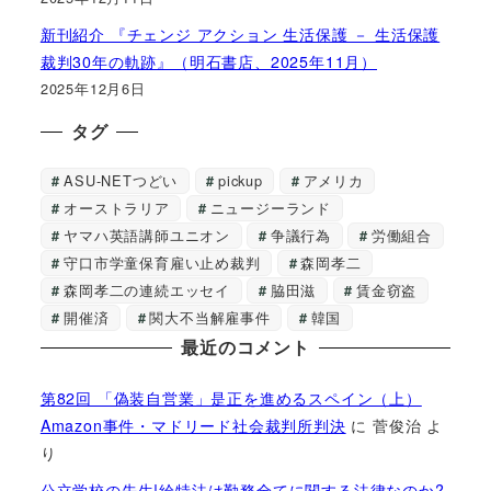
新刊紹介 『チェンジ アクション 生活保護 － 生活保護
裁判30年の軌跡』（明石書店、2025年11月）
2025年12月6日
タグ
ASU-NETつどい
pickup
アメリカ
オーストラリア
ニュージーランド
ヤマハ英語講師ユニオン
争議行為
労働組合
守口市学童保育雇い止め裁判
森岡孝二
森岡孝二の連続エッセイ
脇田滋
賃金窃盗
開催済
関大不当解雇事件
韓国
最近のコメント
第82回 「偽装自営業」是正を進めるスペイン（上）
Amazon事件・マドリード社会裁判所判決
に
菅俊治
よ
り
公立学校の先生!給特法は勤務全てに関する法律なのか?