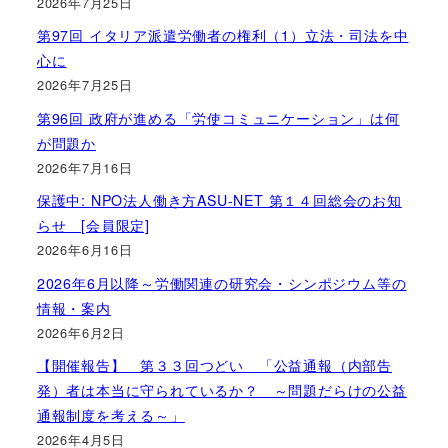
2026年7月25日
第97回 イタリア派遣労働者の権利（1）立法・司法を中
心に
2026年7月25日
第96回 政府が進める「労使コミュニケーション」は何
が問題か
2026年7月16日
保護中: NPO法人働き方ASU-NET 第１４回総会のお知
らせ [会員限定]
2026年6月16日
2026年6月以降～労働関連の研究会・シンポジウム等の
情報・案内
2026年6月2日
【開催報告】 第３３回つどい 「公益通報（内部告
発）者は本当に守られているか？ ～問題だらけの公益
通報制度を考える～」
2026年4月5日