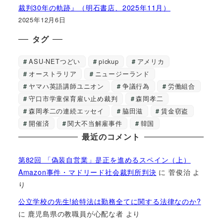
裁判30年の軌跡』（明石書店、2025年11月）
2025年12月6日
タグ
ASU-NETつどい
pickup
アメリカ
オーストラリア
ニュージーランド
ヤマハ英語講師ユニオン
争議行為
労働組合
守口市学童保育雇い止め裁判
森岡孝二
森岡孝二の連続エッセイ
脇田滋
賃金窃盗
開催済
関大不当解雇事件
韓国
最近のコメント
第82回 「偽装自営業」是正を進めるスペイン（上）
Amazon事件・マドリード社会裁判所判決
に
菅俊治
よ
り
公立学校の先生!給特法は勤務全てに関する法律なのか?
に
鹿児島県の教職員が心配な者
より