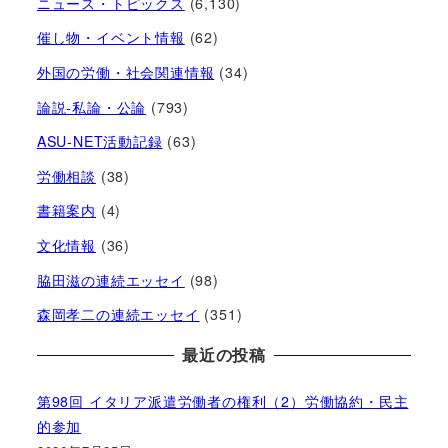
ニュース・トピックス
(6,130)
催し物・イベント情報
(62)
外国の労働・社会関連情報
(34)
論説-私論・公論
(793)
ASU-NET活動記録
(63)
労働相談
(38)
書籍案内
(4)
文化情報
(36)
脇田滋の連続エッセイ
(98)
森岡孝二の連続エッセイ
(351)
最近の投稿
第98回 イタリア派遣労働者の権利（2）労働協約・民主
的参加