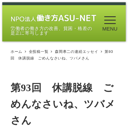
メ
イ
ン
労働者の働き方の改善、貧困・格差の
MENU
コ
是正に寄与します
ン
テ
ホーム
全投稿一覧
森岡孝二の連続エッセイ
第93
ン
回 休講脱線 ごめんなさいね、ツバメさん
ツ
へ
移
第93回 休講脱線 ご
動
めんなさいね、ツバメ
さん