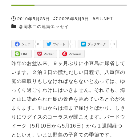
2010年5月23日
2025年8月9日
ASU-NET
投稿日
更新日
著
カテゴリー
森岡孝二の連続エッセイ
者
0
-
0
シェア
ツイート
ブックマーク
LINE
Pocket
Pinterest
昨年のお盆以来、９ヶ月ぶりに小豆島に帰省して
います。２泊３日の慌ただしい日程で、八重葎の
庭の草取りもしなければならないとあっては、ゆ
っくり過ごすわけにはいきません。それでも、海
と山に染められた島の景色を眺めていると心が休
まります。里山からは海まで届けとばかり、しき
りにウグイスのコーラスが聞こえます。バードウ
イーク（5月10日から5月16日）から１週間経つ
とはいえ、いまは野鳥の子育ての季節です。