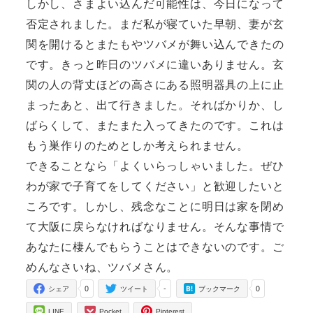
しかし、さまよい込んだ可能性は、今日になって
否定されました。まだ私が寝ていた早朝、妻が玄
関を開けるとまたもやツバメが舞い込んできたの
です。きっと昨日のツバメに違いありません。玄
関の人の背丈ほどの高さにある照明器具の上に止
まったあと、出て行きました。そればかりか、し
ばらくして、またまた入ってきたのです。これは
もう巣作りのためとしか考えられません。
できることなら「よくいらっしゃいました。ぜひ
わが家で子育てをしてください」と歓迎したいと
ころです。しかし、残念なことに明日は家を閉め
て大阪に戻らなければなりません。そんな事情で
あなたに棲んでもらうことはできないのです。ご
めんなさいね、ツバメさん。
0
-
0
シェア
ツイート
ブックマーク
LINE
Pocket
Pinterest