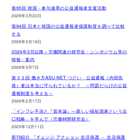
第95回 韓国・参与連帯の公益通報者支援活動
2026年3月23日
第94回 日本と韓国の公益通報者保護制度を調べて比較
する
2026年3月19日
2026年3月以降～労働関連の研究会・シンポジウム等の
情報・案内
2026年3月7日
第３３回 働き方ASU-NET つどい 公益通報（内部告
発）者は本当に守られているか？ ～問題だらけの公益
通報制度を考える～
2026年2月17日
「インフレ不況と『資本論』―新しい福祉国家という出
口戦略」を学んで（労働時間研究会）
2025年12月11日
新刊紹介 『チェンジ アクション 生活保護 － 生活保護