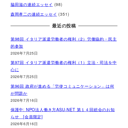
脇田滋の連続エッセイ
(98)
森岡孝二の連続エッセイ
(351)
最近の投稿
第98回 イタリア派遣労働者の権利（2）労働協約・民主
的参加
2026年7月25日
第97回 イタリア派遣労働者の権利（1）立法・司法を中
心に
2026年7月25日
第96回 政府が進める「労使コミュニケーション」は何
が問題か
2026年7月16日
保護中: NPO法人働き方ASU-NET 第１４回総会のお知
らせ [会員限定]
2026年6月16日