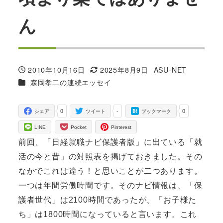
ん
2010年10月16日
2025年8月9日
ASU-NET
投稿日
更新日
著
カテゴリー
森岡孝二の連続エッセイ
者
0
-
0
シェア
ツイート
ブックマーク
LINE
Pocket
Pinterest
前回、「日経就職ナビ保護者版」に出ている「就
活の今と昔」の対照表を掲げておきました。その
なかでこれは違う！と思いことが二つあります。
一つは年間労働時間です。そのナビ情報は、「保
護者世代」は2100時間であったが、「お子様た
ち」は1800時間になっていると言います。これ