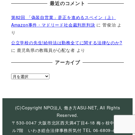
最近のコメント
第82回 「偽装自営業」是正を進めるスペイン（上）
Amazon事件・マドリード社会裁判所判決
に
菅俊治
よ
り
公立学校の先生!給特法は勤務全てに関する法律なのか?
に
鹿児島県の教職員が心配な者
より
アーカイブ
ア
ー
カ
イ
ブ
(C)Copyright NPO法人 働き方ASU-NET, All Rights
Reserved.
〒530-0047 大阪市北区西天満4丁目4-18 梅ヶ枝中央ビ
ル7階 いわき総合法律事務所気付 TEL 06-6809-4926