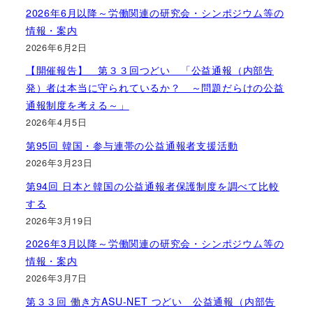
2026年6月以降～労働関連の研究会・シンポジウム等の
情報・案内
2026年6月2日
【開催報告】 第３３回つどい 「公益通報（内部告
発）者は本当に守られているか？ ～問題だらけの公益
通報制度を考える～」
2026年4月5日
第95回 韓国・参与連帯の公益通報者支援活動
2026年3月23日
第94回 日本と韓国の公益通報者保護制度を調べて比較
する
2026年3月19日
2026年3月以降～労働関連の研究会・シンポジウム等の
情報・案内
2026年3月7日
第３３回 働き方ASU-NET つどい 公益通報（内部告