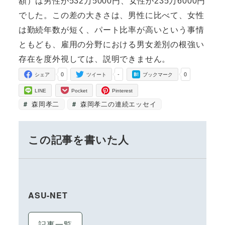
額）は男性が532万5000円、女性が235万6000円
でした。この差の大きさは、男性に比べて、女性
は勤続年数が短く、パート比率が高いという事情
ともども、雇用の分野における男女差別の根強い
存在を度外視しては、説明できません。
0
-
0
シェア
ツイート
ブックマーク
LINE
Pocket
Pinterest
森岡孝二
森岡孝二の連続エッセイ
この記事を書いた人
ASU-NET
記事一覧