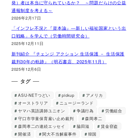
発）者は本当に守られているか？ ～問題だらけの公益
通報制度を考える～
2026年2月17日
「インフレ不況と『資本論』―新しい福祉国家という出
口戦略」を学んで（労働時間研究会）
2025年12月11日
新刊紹介 『チェンジ アクション 生活保護 － 生活保護
裁判30年の軌跡』（明石書店、2025年11月）
2025年12月6日
タグ
ASU-NETつどい
pickup
アメリカ
オーストラリア
ニュージーランド
ヤマハ英語講師ユニオン
争議行為
労働組合
守口市学童保育雇い止め裁判
森岡孝二
森岡孝二の連続エッセイ
脇田滋
賃金窃盗
開催済
関大不当解雇事件
韓国