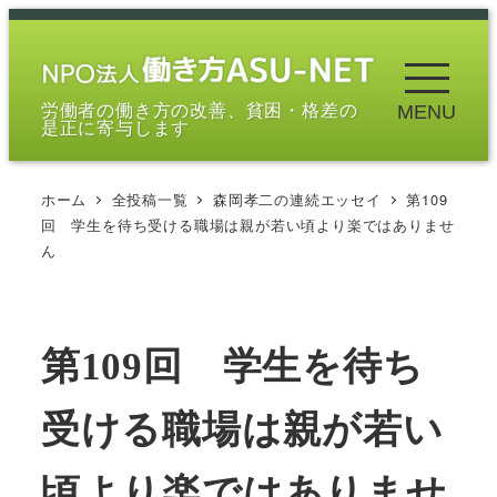
メ
イ
ン
労働者の働き方の改善、貧困・格差の
MENU
コ
是正に寄与します
ン
テ
ホーム
全投稿一覧
森岡孝二の連続エッセイ
第109
ン
回 学生を待ち受ける職場は親が若い頃より楽ではありませ
ツ
ん
へ
移
動
第109回 学生を待ち
受ける職場は親が若い
頃より楽ではありませ