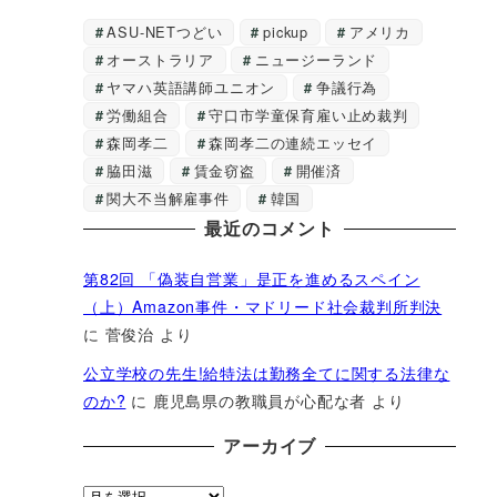
ASU-NETつどい
pickup
アメリカ
オーストラリア
ニュージーランド
ヤマハ英語講師ユニオン
争議行為
労働組合
守口市学童保育雇い止め裁判
森岡孝二
森岡孝二の連続エッセイ
脇田滋
賃金窃盗
開催済
関大不当解雇事件
韓国
最近のコメント
第82回 「偽装自営業」是正を進めるスペイン
（上）Amazon事件・マドリード社会裁判所判決
に
菅俊治
より
公立学校の先生!給特法は勤務全てに関する法律な
のか?
に
鹿児島県の教職員が心配な者
より
アーカイブ
ア