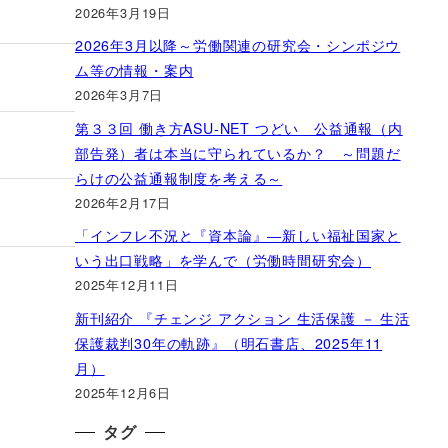
2026年3月19日
2026年3月以降～労働関連の研究会・シンポジウ
ム等の情報・案内
2026年3月7日
第３３回 働き方ASU-NET つどい 公益通報（内
部告発）者は本当に守られているか？ ～問題だ
らけの公益通報制度を考える～
2026年2月17日
「インフレ不況と『資本論』―新しい福祉国家と
いう出口戦略」を学んで（労働時間研究会）
2025年12月11日
新刊紹介 『チェンジ アクション 生活保護 － 生活
保護裁判30年の軌跡』（明石書店、2025年11
月）
2025年12月6日
タグ