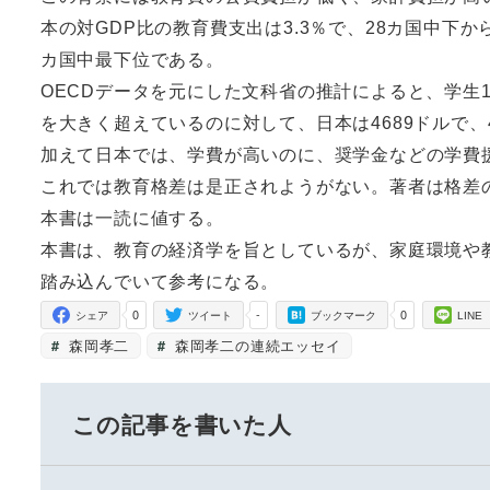
本の対GDP比の教育費支出は3.3％で、28カ国中下か
カ国中最下位である。
OECDデータを元にした文科省の推計によると、学生
を大きく超えているのに対して、日本は4689ドルで
加えて日本では、学費が高いのに、奨学金などの学費
これでは教育格差は是正されようがない。著者は格差
本書は一読に値する。
本書は、教育の経済学を旨としているが、家庭環境や
踏み込んでいて参考になる。
0
-
0
シェア
ツイート
ブックマーク
LINE
森岡孝二
森岡孝二の連続エッセイ
この記事を書いた人