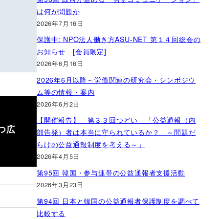
は何が問題か
2026年7月16日
保護中: NPO法人働き方ASU-NET 第１４回総会の
お知らせ [会員限定]
2026年6月16日
2026年6月以降～労働関連の研究会・シンポジウ
ム等の情報・案内
2026年6月2日
【開催報告】 第３３回つどい 「公益通報（内
つ広
部告発）者は本当に守られているか？ ～問題だ
らけの公益通報制度を考える～」
2026年4月5日
第95回 韓国・参与連帯の公益通報者支援活動
2026年3月23日
第94回 日本と韓国の公益通報者保護制度を調べて
比較する