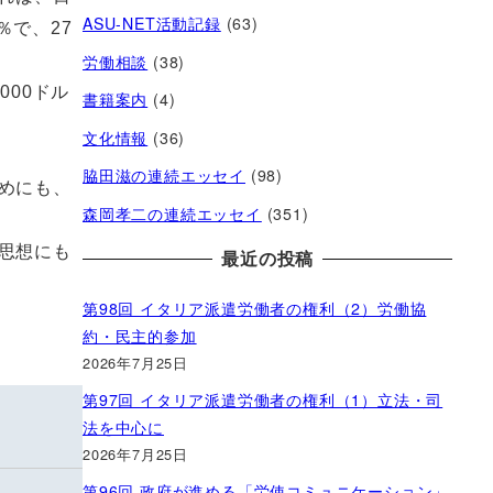
ASU-NET活動記録
(63)
％で、27
労働相談
(38)
00ドル
書籍案内
(4)
文化情報
(36)
脇田滋の連続エッセイ
(98)
めにも、
森岡孝二の連続エッセイ
(351)
思想にも
最近の投稿
第98回 イタリア派遣労働者の権利（2）労働協
約・民主的参加
2026年7月25日
第97回 イタリア派遣労働者の権利（1）立法・司
法を中心に
2026年7月25日
第96回 政府が進める「労使コミュニケーション」