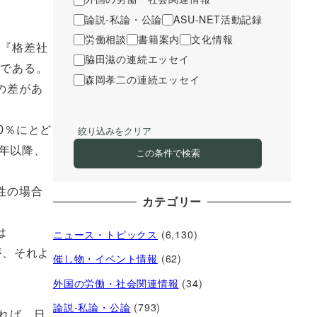
論説-私論・公論
ASU-NET活動記録
労働相談
書籍案内
文化情報
て『格差社
脇田滋の連続エッセイ
書である。
森岡孝二の連続エッセイ
の差があ
0％にとど
絞り込みをクリア
5年以降、
この条件で検索
性の場合
カテゴリー
は
ニュース・トピックス
(6,130)
が、それよ
催し物・イベント情報
(62)
外国の労働・社会関連情報
(34)
論説-私論・公論
(793)
れば、日