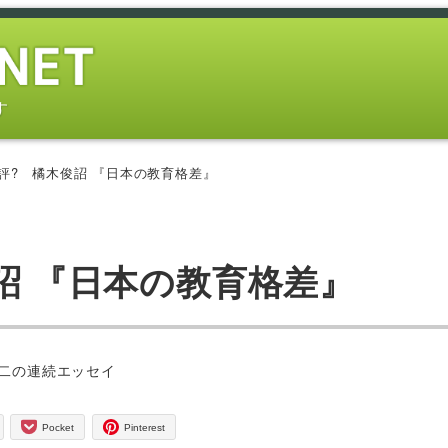
す
書評? 橘木俊詔 『日本の教育格差』
俊詔 『日本の教育格差』
ー
二の連続エッセイ
Pocket
Pinterest