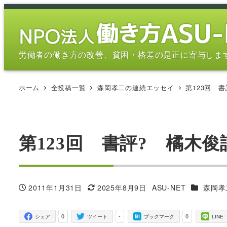
メ
イ
ン
コ
労働者の働き方の改善、貧困・格差の是正に寄与しま
ン
テ
ホーム
全投稿一覧
森岡孝二の連続エッセイ
第123回 
ン
ツ
へ
移
第123回 書評? 橘木
動
カテゴリ
2011年1月31日
2025年8月9日
ASU-NET
森岡孝
投稿日
更新日
著
者
0
-
0
シェア
ツイート
ブックマーク
LINE