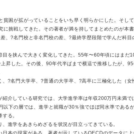
差と貧困が拡がっていることをいち早く明らかにした。そし
研究に挑戦してきた。その著者が満を持してまとめたのが本
差、?名門校と非名門校の差、?最終学歴段階で学んだ科目
目を挟んで大きく変化してきた。55年〜60年頃にはまだ1
まで上昇した。その後、90年代半ばまで横這で推移したが、9
。
、?名門大学卒、?普通の大学卒、?高卒に三極化した（女
紹介している研究では、大学進学率は年収200万円未満で
400万円以下の層では、進学と就職が30％強でほぼ同水準である
降する。
り、進学をあきらめざるを状況が目立ってきている。
い日本の現実がある。著者が示しているOECDのデータによ