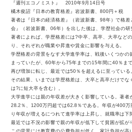
『週刊エコノミスト』 2010年9月14日号
橘木俊詔『日本の教育格差』岩波新書、800円＋税
著者は『日本の経済格差』（岩波新書、98年）で格
会』（岩波新書、06年）を出した後は、学歴社会の
著者によれば、学歴格差には?中卒、高卒、大卒などの
り、それぞれが職業や昇進や賃金に影響を与える。
学歴格差の背景をなす大学進学率は、戦後いくつかの節
まっていたが、60年から75年までの15年間に40％
再び増加に転じ、最近では50％を超えるに至っている
その結果、いまでは学歴格差は、大卒と高卒だけでなく
は?に短大卒を含む）。
大学進学には親の年収差が大きく影響している。著者が
28.2％、1200万円超では62.8％である。年収が
り年収が増えるにつれて進学率は上昇し、就職率は下
最近では不況の影響で親の年収が低下して貧困が拡が
この背景には教育費の公費負担が低く、家計負担が高