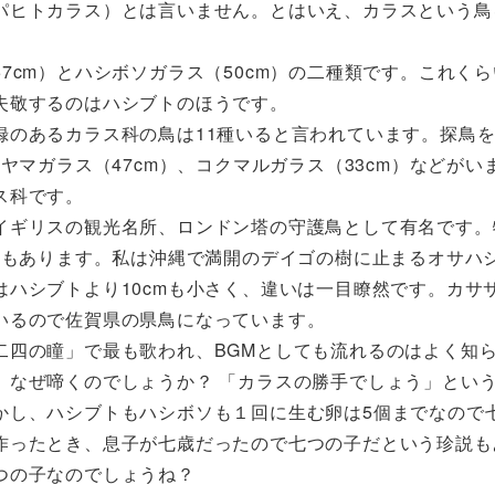
ヒトカラス）とは言いません。とはいえ、カラスという鳥
7cm）とハシボソガラス（50cm）の二種類です。これく
失敬するのはハシブトのほうです。
録のあるカラス科の鳥は11種いると言われています。探鳥
ヤマガラス（47cm）、コクマルガラス（33cm）などがい
ス科です。
イギリスの観光名所、ロンドン塔の守護鳥として有名です。
mもあります。私は沖縄で満開のデイゴの樹に止まるオサハ
ハシブトより10cmも小さく、違いは一目瞭然です。カサ
いるので佐賀県の県鳥になっています。
二四の瞳」で最も歌われ、BGMとしても流れるのはよく知
、なぜ啼くのでしょうか？ 「カラスの勝手でしょう」とい
かし、ハシブトもハシボソも１回に生む卵は5個までなので
作ったとき、息子が七歳だったので七つの子だという珍説も
つの子なのでしょうね？