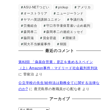
ASU-NETつどい
pickup
アメリカ
オーストラリア
ニュージーランド
ヤマハ英語講師ユニオン
争議行為
労働組合
守口市学童保育雇い止め裁判
森岡孝二
森岡孝二の連続エッセイ
脇田滋
賃金窃盗
開催済
関大不当解雇事件
韓国
最近のコメント
第82回 「偽装自営業」是正を進めるスペイン
（上）Amazon事件・マドリード社会裁判所判決
に
菅俊治
より
公立学校の先生!給特法は勤務全てに関する法律な
のか?
に
鹿児島県の教職員が心配な者
より
アーカイブ
ア