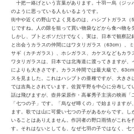
十把一絡げという言葉があります。十羽一烏（ジッパ
のように思っている人もいるようです。
街中や近くの野山でよく見るのは、ハシブトガラス（5
じですね。人の隙を狙って買い物袋などから食べ物を
しかし、ブトとボソだけでなく、実は、日本で観察記
と出会うカラスの仲間にはワタリガラス（63cm）、ミ
サギ（カチガラス）、ホシガラス、カケスなどもカラ
ワタリガラスは、日本では北海道に渡ってきますが、
によりも大きさです。カラス仲間では最大級で、63c
スを見ました。これはハシブトの亜種ですが、大きさは
では吉鳥とされています。佐賀平野を中心に分布して
話は飛びますが、壺井栄原作・高峯秀子主演の映画「
「七つの子」です。「烏なぜ啼くの」で始まりますが
ます。歌では山に可愛い七つの子があるからです。し
いることはありえません。作詞者の野口雨情がこれを
す。それはないとしても、なぜ七羽の子ではなく、七