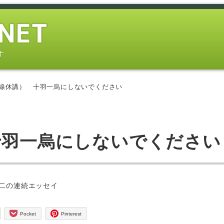
す
脱線休講） 十羽一烏にしないでください
十羽一烏にしないでください
ー
二の連続エッセイ
Pocket
Pinterest