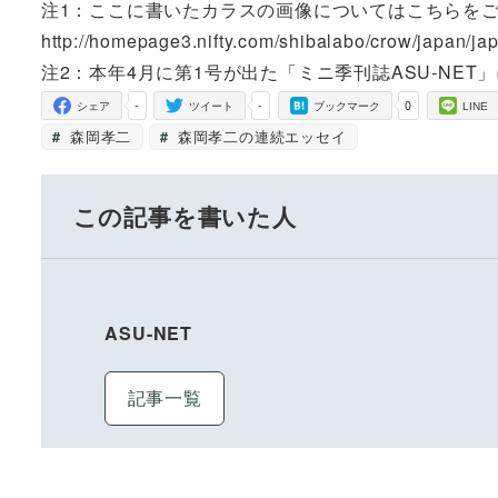
注1：ここに書いたカラスの画像についてはこちらを
http://homepage3.nifty.com/shibalabo/crow/japan/ja
注2：本年4月に第1号が出た「ミニ季刊誌ASU-NE
-
-
0
シェア
ツイート
ブックマーク
LINE
森岡孝二
森岡孝二の連続エッセイ
この記事を書いた人
ASU-NET
記事一覧