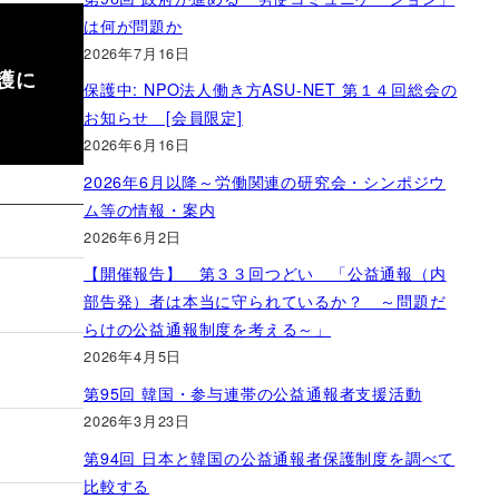
は何が問題か
2026年7月16日
護に
保護中: NPO法人働き方ASU-NET 第１４回総会の
お知らせ [会員限定]
2026年6月16日
2026年6月以降～労働関連の研究会・シンポジウ
ム等の情報・案内
2026年6月2日
【開催報告】 第３３回つどい 「公益通報（内
部告発）者は本当に守られているか？ ～問題だ
らけの公益通報制度を考える～」
2026年4月5日
第95回 韓国・参与連帯の公益通報者支援活動
2026年3月23日
第94回 日本と韓国の公益通報者保護制度を調べて
比較する