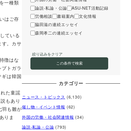
を一種類
論説-私論・公論
ASU-NET活動記録
労働相談
書籍案内
文化情報
らいはご存
脇田滋の連続エッセイ
森岡孝二の連続エッセイ
をしている
ます。カサ
絞り込みをクリア
特徴はな
この条件で検索
シブトガラ
サギは韓国
カテゴリー
られた童謡
ニュース・トピックス
(6,130)
う説もあり
催し物・イベント情報
(62)
七羽も雛が
ありま
外国の労働・社会関連情報
(34)
論説-私論・公論
(793)