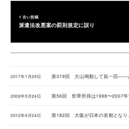
古い投稿
派遣法改悪案の罰則規定に誤り
第319回 大山鳴動して鼠一匹―
2017年1月29日
投稿日
第56回 世帯所得は1998〜2007
2009年5月24日
投稿日
第182回 大阪が日本の首都とな
2012年6月24日
投稿日