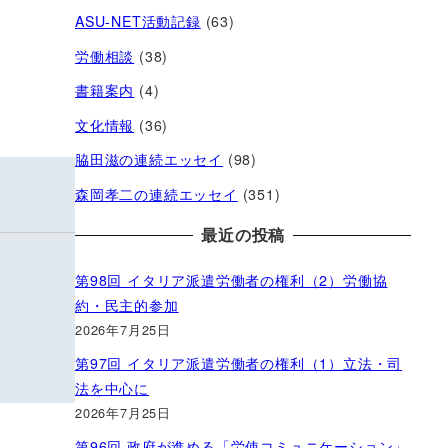
ASU-NET活動記録
(63)
労働相談
(38)
書籍案内
(4)
文化情報
(36)
脇田滋の連続エッセイ
(98)
森岡孝二の連続エッセイ
(351)
最近の投稿
第98回 イタリア派遣労働者の権利（2）労働協
約・民主的参加
2026年7月25日
第97回 イタリア派遣労働者の権利（1）立法・司
法を中心に
2026年7月25日
第96回 政府が進める「労使コミュニケーション」