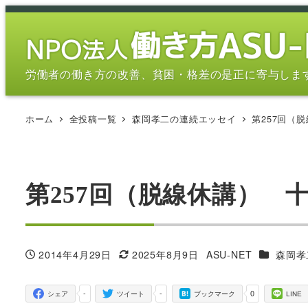
メ
イ
ン
コ
労働者の働き方の改善、貧困・格差の是正に寄与しま
ン
テ
ホーム
全投稿一覧
森岡孝二の連続エッセイ
第257回（
ン
ツ
へ
移
第257回（脱線休講） 
動
カテゴリ
2014年4月29日
2025年8月9日
ASU-NET
森岡孝
投稿日
更新日
著
者
-
-
0
シェア
ツイート
ブックマーク
LINE