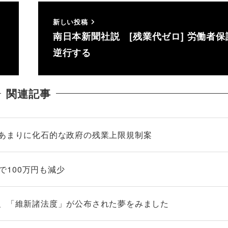
新しい投稿
南日本新聞社説 [残業代ゼロ] 労働者保
逆行する
関連記事
―あまりに化石的な政府の残業上限規制案
年で100万円も減少
り、「維新諸法度」が公布された夢をみました