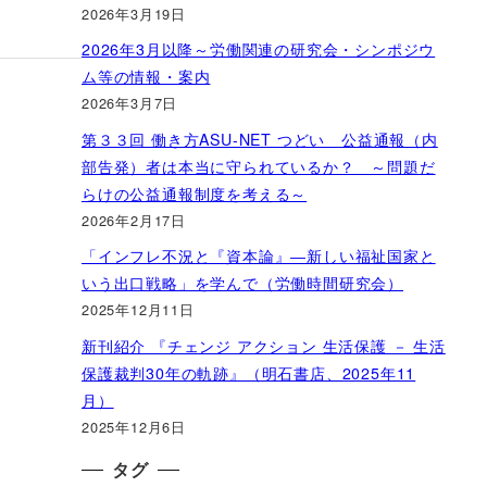
2026年3月19日
2026年3月以降～労働関連の研究会・シンポジウ
ム等の情報・案内
2026年3月7日
第３３回 働き方ASU-NET つどい 公益通報（内
部告発）者は本当に守られているか？ ～問題だ
らけの公益通報制度を考える～
2026年2月17日
「インフレ不況と『資本論』―新しい福祉国家と
いう出口戦略」を学んで（労働時間研究会）
2025年12月11日
新刊紹介 『チェンジ アクション 生活保護 － 生活
保護裁判30年の軌跡』（明石書店、2025年11
月）
2025年12月6日
タグ