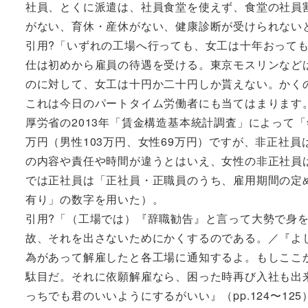
社員、とくに派遣は、社員食堂を使えず、食堂の社員
がない、育休・産休がない、健康診断が受けられない
引用?「いずれの工場へ行っても、女工は十年おって
仕は初めから雇員の待遇を受ける。東京モスリンなど
のに対して、女工は十円か二十円しか貰えない。かくの
これは今日のパートタイム労働者にも当てはまります
厚労省の2013年「賃金構造基本統計調査」によって
万円（男性103万円、女性69万円）ですが、非正社員
の内容や責任や時間が違うとはいえ、女性の非正社員
では正社員は「正社員・正職員のうち、雇用期間の定
有り」の数字を用いた）。
引用?「（工場では）『辞職勧告』と言って大勢で身
故、それを出さないためにかくするのである。／『よ
為があって解雇したと各工場に通知するよ。もしここ
駄目だ。それに依願解雇なら、困った時再び入社も出
っちでも君のいいようにするがいい』（pp.124〜125