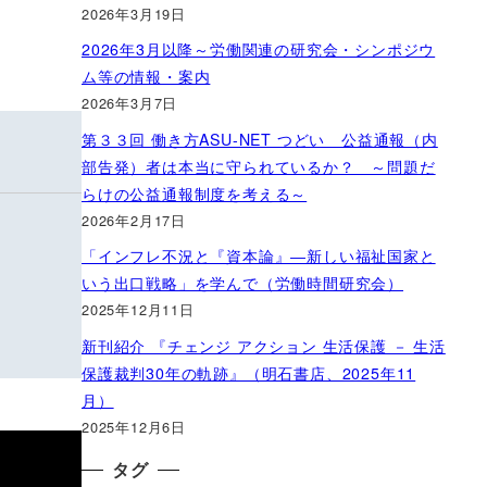
2026年3月19日
2026年3月以降～労働関連の研究会・シンポジウ
ム等の情報・案内
2026年3月7日
第３３回 働き方ASU-NET つどい 公益通報（内
部告発）者は本当に守られているか？ ～問題だ
らけの公益通報制度を考える～
2026年2月17日
「インフレ不況と『資本論』―新しい福祉国家と
いう出口戦略」を学んで（労働時間研究会）
2025年12月11日
新刊紹介 『チェンジ アクション 生活保護 － 生活
保護裁判30年の軌跡』（明石書店、2025年11
月）
2025年12月6日
タグ