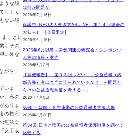
ような場
は何が問題か
てもよく
2026年7月16日
もない場
保護中: NPO法人働き方ASU-NET 第１４回総会の
お知らせ [会員限定]
。まことに
2026年6月16日
業もその
2026年6月以降～労働関連の研究会・シンポジウ
胆に外な
ム等の情報・案内
2026年6月2日
ながら、
【開催報告】 第３３回つどい 「公益通報（内
部告発）者は本当に守られているか？ ～問題だ
ていま
らけの公益通報制度を考える～」
か。私の
2026年4月5日
がありま
第95回 韓国・参与連帯の公益通報者支援活動
者の権利
2026年3月23日
の無法会
第94回 日本と韓国の公益通報者保護制度を調べて
「女工哀
比較する