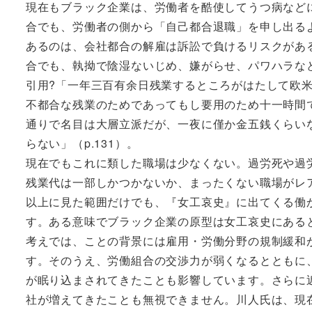
現在もブラック企業は、労働者を酷使してうつ病など
合でも、労働者の側から「自己都合退職」を申し出る
あるのは、会社都合の解雇は訴訟で負けるリスクがあ
合でも、執拗で陰湿ないじめ、嫌がらせ、パワハラな
引用?「一年三百有余日残業するところがはたして欧
不都合な残業のためであってもし要用のため十一時間
通りで名目は大層立派だが、一夜に僅か金五銭くらい
らない」（p.131）。
現在でもこれに類した職場は少なくない。過労死や過労
残業代は一部しかつかないか、まったくない職場がレ
以上に見た範囲だけでも、『女工哀史』に出てくる働
す。ある意味でブラック企業の原型は女工哀史にある
考えでは、ことの背景には雇用・労働分野の規制緩和
す。そのうえ、労働組合の交渉力が弱くなるとともに
が眠り込まされてきたことも影響しています。さらに
社が増えてきたことも無視できません。川人氏は、現