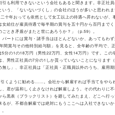
割引も利用できないという会社もあると聞きます。非正社員
という、「ないないづくし」の会社のほうが多いと思われま
も二十年おっても依然として女工以上の待遇へ昇れないが、
は女給仕が雇員待遇で毎半期の賞与を五十円から百円までく
ごとき矛盾がまたと世にあろうか？」（p.59）。
。パートには賞与・諸手当はほとんどないか、あってもわず
「年間賞与その他特別給与額」を見ると、全年齢の平均で、正
は5分の1の18万円（男性22万円、女性14万円）です。この
は、男性正社員の7分の1しか貰っていないことになります
め無し」、非正社員は「正社員・正職員以外のうち、雇用期
を引くように勧める……。会社から解雇すれば手当てをやら
し、君が温和しく止さなければ解雇しよう。その代わりに不
から黒表（ブラックリスト）を廻してみたまえ、どこへ行っ
来るが、不都合解雇では絶対にもうここへは入社できないか
）。