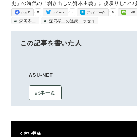
史」の時代の「剥き出しの資本主義」に後戻りしつつ
0
-
0
シェア
ツイート
ブックマーク
LINE
森岡孝二
森岡孝二の連続エッセイ
この記事を書いた人
ASU-NET
記事一覧
古い投稿