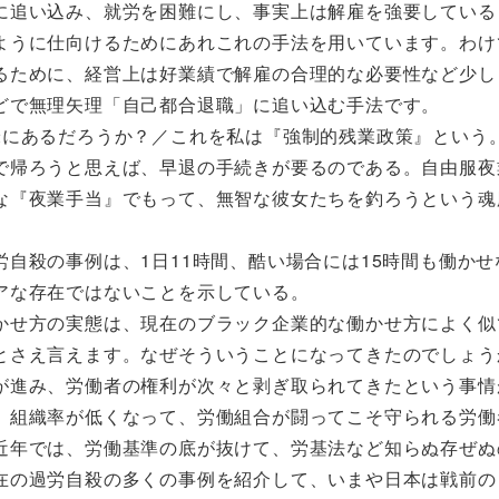
に追い込み、就労を困難にし、事実上は解雇を強要している
ように仕向けるためにあれこれの手法を用いています。わけ
るために、経営上は好業績で解雇の合理的な必要性など少し
どで無理矢理「自己都合退職」に追い込む手法です。
米にあるだろうか？／これを私は『強制的残業政策』という
で帰ろうと思えば、早退の手続きが要るのである。自由服夜
な『夜業手当』でもって、無智な彼女たちを釣ろうという魂
自殺の事例は、1日11時間、酷い場合には15時間も働かせ
アな存在ではないことを示している。
かせ方の実態は、現在のブラック企業的な働かせ方によく似
とさえ言えます。なぜそういうことになってきたのでしょう
が進み、労働者の権利が次々と剥ぎ取られてきたという事情
、組織率が低くなって、労働組合が闘ってこそ守られる労働
近年では、労働基準の底が抜けて、労基法など知らぬ存ぜぬ
在の過労自殺の多くの事例を紹介して、いまや日本は戦前の