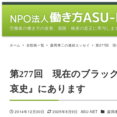
メ
イ
ン
コ
労働者の働き方の改善、貧困・格差の是正に寄与しま
ン
テ
ホーム
全投稿一覧
森岡孝二の連続エッセイ
第277回 
ン
ツ
へ
移
第277回 現在のブラ
動
哀史』にあります
カテゴリ
2014年12月30日
2025年8月9日
ASU-NET
森岡
投稿日
更新日
著