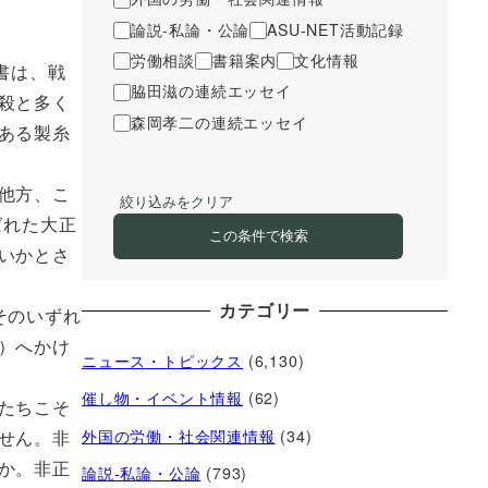
論説-私論・公論
ASU-NET活動記録
労働相談
書籍案内
文化情報
書は、戦
脇田滋の連続エッセイ
殺と多く
森岡孝二の連続エッセイ
ある製糸
他方、こ
絞り込みをクリア
ばれた大正
この条件で検索
いかとさ
カテゴリー
そのいずれ
）へかけ
ニュース・トピックス
(6,130)
催し物・イベント情報
(62)
たちこそ
外国の労働・社会関連情報
(34)
せん。非
か。非正
論説-私論・公論
(793)