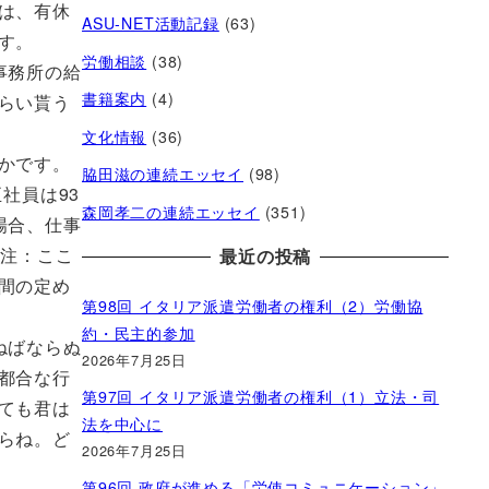
は、有休
ASU-NET活動記録
(63)
す。
労働相談
(38)
事務所の給
書籍案内
(4)
らい貰う
文化情報
(36)
かです。
脇田滋の連続エッセイ
(98)
社員は93
森岡孝二の連続エッセイ
(351)
場合、仕事
（注：ここ
最近の投稿
間の定め
第98回 イタリア派遣労働者の権利（2）労働協
約・民主的参加
ねばならぬ
2026年7月25日
都合な行
第97回 イタリア派遣労働者の権利（1）立法・司
ても君は
法を中心に
らね。ど
2026年7月25日
第96回 政府が進める「労使コミュニケーション」