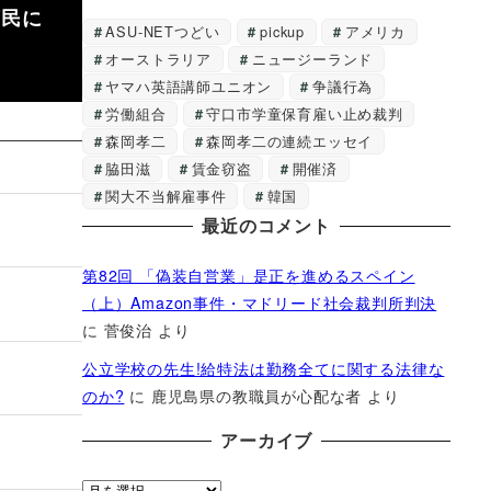
庶民に
ASU-NETつどい
pickup
アメリカ
オーストラリア
ニュージーランド
ヤマハ英語講師ユニオン
争議行為
労働組合
守口市学童保育雇い止め裁判
森岡孝二
森岡孝二の連続エッセイ
脇田滋
賃金窃盗
開催済
関大不当解雇事件
韓国
最近のコメント
第82回 「偽装自営業」是正を進めるスペイン
（上）Amazon事件・マドリード社会裁判所判決
に
菅俊治
より
公立学校の先生!給特法は勤務全てに関する法律な
のか?
に
鹿児島県の教職員が心配な者
より
アーカイブ
ア