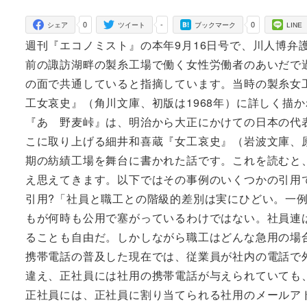
者
0
-
0
シェア
ツイート
ブックマーク
LINE
週刊『エコノミスト』の本年9月16日号で、川人博弁
前の諏訪湖畔の製糸工場で働く女性労働者のあいだで
の面で共通していると指摘しています。当時の製糸女
工女哀史』（角川文庫、初版は1968年）に詳しく描
『あゝ野麦峠』は、明治から大正にかけての日本の代
こに取り上げる細井和喜蔵『女工哀史』（岩波文庫、原
期の紡績工場を舞台に書かれた話です。これを読むと
え思えてきます。以下ではその事例のいくつかの引用
引用?「社員と職工との階級的差別は実にひどい。一
もが何時も公用で塞がっているわけではない。社員連
ることも自由だ。しかしながら職工はどんな急用の場合
携帯電話の普及した現在では、従業員が社内の電話で
違え、正社員には社用の携帯電話が与えられていても
正社員には、正社員に割り当てられる社用のメールア