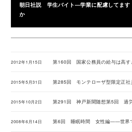
朝日社説 学生バイト―学業に配慮してます
か
第160回 国家公務員の給与は高
2012年1月15日
投稿日
第285回 モンテローザ型限定正
2015年5月31日
投稿日
第291回 神戸新聞随想第5回 過
2015年10月2日
投稿日
第6回 睡眠時間 女性編――世界
2008年6月14日
投稿日