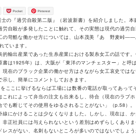
Pocket
Pinterest
護士の『過労自殺第二版』（岩波新書）を紹介しました。本
過労自殺が多発したことに触れて、その実態は現代の過労自
工の苛酷な働かせ方については、山本茂美『あゝ野麦峠――
かれています。
表的輸出産業であった生糸産業における製糸女工の話です。
書は1925年）は、大阪が「東洋のマンチェスター」と呼
、現在のブラック企業の働かせ方はさながら女工哀史ではな
で示し、簡単にコメントしておきます。
例をここに挙げるならば工場には数番の電話が取ってあって
はこれによって弁当の注文も出来るし、待合（現在のラブホ
でも断じてその使用をゆるされることがない」（p.58）。
外線にかけることは少なくなりました。しかし、現在は、か
、非正社員には与えられないという差別はめずらしくありま
ドレスがない、名刺もないところが多いのではないでしょう