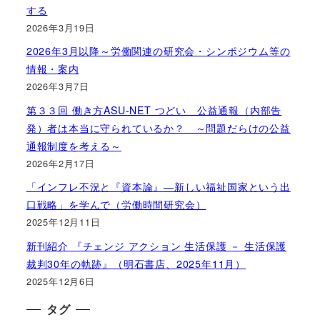
する
2026年3月19日
2026年3月以降～労働関連の研究会・シンポジウム等の
情報・案内
2026年3月7日
第３３回 働き方ASU-NET つどい 公益通報（内部告
発）者は本当に守られているか？ ～問題だらけの公益
通報制度を考える～
2026年2月17日
「インフレ不況と『資本論』―新しい福祉国家という出
口戦略」を学んで（労働時間研究会）
2025年12月11日
新刊紹介 『チェンジ アクション 生活保護 － 生活保護
裁判30年の軌跡』（明石書店、2025年11月）
2025年12月6日
タグ