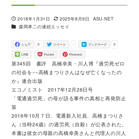
2018年1月31日
2025年8月9日
ASU-NET
投稿日
更新日
著
カテゴリー
森岡孝二の連続エッセイ
者
0
-
0
シェア
ツイート
ブックマーク
LINE
Pocket
Pinterest
第345回 書評 高橋幸美・川人博『過労死ゼロ
の社会を−−高橋まつりさんはなぜ亡くなったの
か』連合出版
エコノミスト 2017年12月26日号
「電通過労死」の母が語る事件の真相と再発防止
策
2016年10月７日、電通新入社員、高橋まつりさ
ん（当時24歳）の過労死（自殺）が公表された。
本書は彼女の母親の高橋幸美さんと代理人の川人