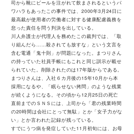
司から靴にビールを注がれて飲まされるというパ
ワハラもあったこの事件では、2000年3月24日に
最高裁が使用者の労働者に対する健康配慮義務を
怠った責任を問う判決を出している。
川人弁護士が代理人を務めたこの裁判では、「取
り組んだら……殺されても放すな」という文言を
含む電通「鬼十則」が問題になった。まつりさん
の持っていた社員手帳にもこれと同じ訓示が載せ
られていた。削除されたのは17年版からである。
まつりさんは、入社６カ月後の15年10月から本
採用になるや、「眠らせない拷問」のような残業
が続くようになる。その頃から12月25日の死亡
直前までのＳＮＳには、上司から「君の残業時間
の20時間は会社にとって無駄」とか「女子力がな
い」とか言われた記録が残っている。
すでにうつ病を発症していた11月初旬には、お母