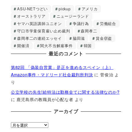
ASU-NETつどい
pickup
アメリカ
オーストラリア
ニュージーランド
ヤマハ英語講師ユニオン
争議行為
労働組合
守口市学童保育雇い止め裁判
森岡孝二
森岡孝二の連続エッセイ
脇田滋
賃金窃盗
開催済
関大不当解雇事件
韓国
最近のコメント
第82回 「偽装自営業」是正を進めるスペイン（上）
Amazon事件・マドリード社会裁判所判決
に
菅俊治
よ
り
公立学校の先生!給特法は勤務全てに関する法律なのか?
に
鹿児島県の教職員が心配な者
より
アーカイブ
ア
ー