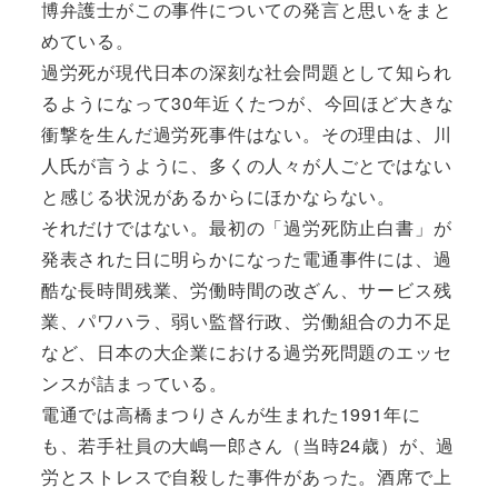
博弁護士がこの事件についての発言と思いをまと
めている。
過労死が現代日本の深刻な社会問題として知られ
るようになって30年近くたつが、今回ほど大きな
衝撃を生んだ過労死事件はない。その理由は、川
人氏が言うように、多くの人々が人ごとではない
と感じる状況があるからにほかならない。
それだけではない。最初の「過労死防止白書」が
発表された日に明らかになった電通事件には、過
酷な長時間残業、労働時間の改ざん、サービス残
業、パワハラ、弱い監督行政、労働組合の力不足
など、日本の大企業における過労死問題のエッセ
ンスが詰まっている。
電通では高橋まつりさんが生まれた1991年に
も、若手社員の大嶋一郎さん（当時24歳）が、過
労とストレスで自殺した事件があった。酒席で上