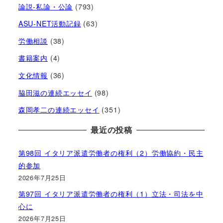
論説-私論・公論
(793)
ASU-NET活動記録
(63)
労働相談
(38)
書籍案内
(4)
文化情報
(36)
脇田滋の連続エッセイ
(98)
森岡孝二の連続エッセイ
(351)
最近の投稿
第98回 イタリア派遣労働者の権利（2）労働協約・民主
的参加
2026年7月25日
第97回 イタリア派遣労働者の権利（1）立法・司法を中
心に
2026年7月25日