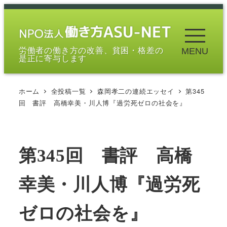
メ
イ
ン
労働者の働き方の改善、貧困・格差の
MENU
コ
是正に寄与します
ン
テ
ホーム
全投稿一覧
森岡孝二の連続エッセイ
第345
ン
回 書評 高橋幸美・川人博『過労死ゼロの社会を』
ツ
へ
移
第345回 書評 高橋
動
幸美・川人博『過労死
ゼロの社会を』