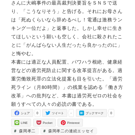
さんに大嶋事件の最高裁判決要旨をＳＮＳで送
り、「こうなりそう」と告げる。それにお母さん
は「死ぬくらいなら辞めるべし！電通は激務ラン
キング一位だよ」と返事した。しかし幸せに生き
てほしいという願いも空しく、会社に殺されたこ
とに「がんばらない人生だったら良かったのに」
と悔やむ。
本書には適正な人員配置、パワハラ根絶、健康経
営などの過労死防止に関する改革提言がある。過
重労働致死罪の立法化提案も目を引いた。「過労
死ライン（月80時間）」の残業を認める「働き方
改革」への批判など、本書は過労死ゼロの社会を
願うすべての人々の必読の書である。
0
-
0
シェア
ツイート
ブックマーク
LINE
Pocket
Pinterest
森岡孝二
森岡孝二の連続エッセイ