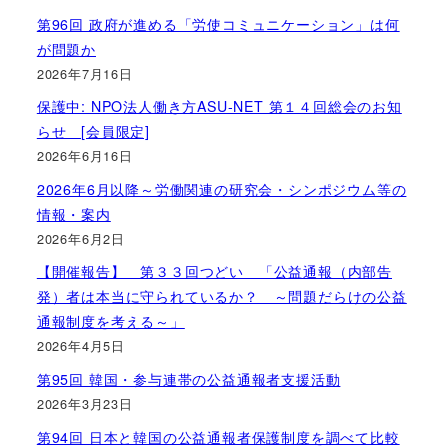
第96回 政府が進める「労使コミュニケーション」は何
が問題か
2026年7月16日
保護中: NPO法人働き方ASU-NET 第１４回総会のお知
らせ [会員限定]
2026年6月16日
2026年6月以降～労働関連の研究会・シンポジウム等の
情報・案内
2026年6月2日
【開催報告】 第３３回つどい 「公益通報（内部告
発）者は本当に守られているか？ ～問題だらけの公益
通報制度を考える～」
2026年4月5日
第95回 韓国・参与連帯の公益通報者支援活動
2026年3月23日
第94回 日本と韓国の公益通報者保護制度を調べて比較