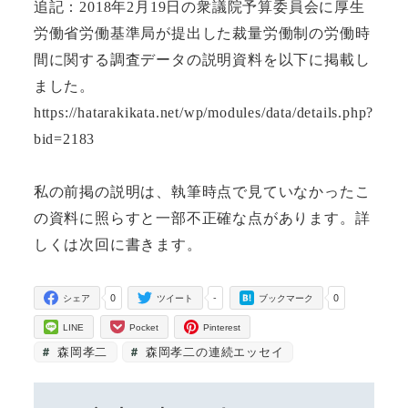
追記：2018年2月19日の衆議院予算委員会に厚生
労働省労働基準局が提出した裁量労働制の労働時
間に関する調査データの説明資料を以下に掲載し
ました。
https://hatarakikata.net/wp/modules/data/details.php?
bid=2183
私の前掲の説明は、執筆時点で見ていなかったこ
の資料に照らすと一部不正確な点があります。詳
しくは次回に書きます。
0
-
0
シェア
ツイート
ブックマーク
LINE
Pocket
Pinterest
森岡孝二
森岡孝二の連続エッセイ