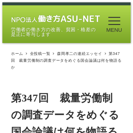
メ
イ
ン
労働者の働き方の改善、貧困・格差の
MENU
コ
是正に寄与します
ン
テ
ホーム
全投稿一覧
森岡孝二の連続エッセイ
第347
ン
回 裁量労働制の調査データをめぐる国会論議は何を物語る
ツ
か
へ
移
動
第347回 裁量労働制
の調査データをめぐる
国会論議は何を物語る