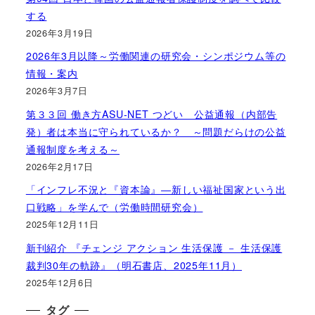
する
2026年3月19日
2026年3月以降～労働関連の研究会・シンポジウム等の
情報・案内
2026年3月7日
第３３回 働き方ASU-NET つどい 公益通報（内部告
発）者は本当に守られているか？ ～問題だらけの公益
通報制度を考える～
2026年2月17日
「インフレ不況と『資本論』―新しい福祉国家という出
口戦略」を学んで（労働時間研究会）
2025年12月11日
新刊紹介 『チェンジ アクション 生活保護 － 生活保護
裁判30年の軌跡』（明石書店、2025年11月）
2025年12月6日
タグ