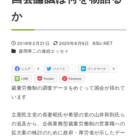
か
2018年2月21日
2025年8月9日
ASU-NET
投稿日
更新日
著
カテゴリー
森岡孝二の連続エッセイ
者
0
-
0
シェア
ツイート
ブックマーク
LINE
Pocket
Pinterest
裁量労働制の調査データをめぐって国会が揺れて
います
立憲民主党の長妻昭氏や希望の党の山井和則氏ら
の追及から、企画業務型裁量労働制の営業職への
拡大案の検討のために政府・厚労省が示したデー