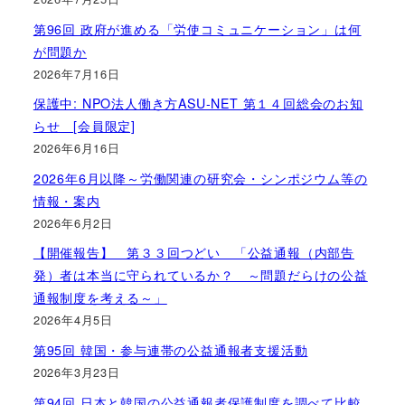
第96回 政府が進める「労使コミュニケーション」は何
が問題か
2026年7月16日
保護中: NPO法人働き方ASU-NET 第１４回総会のお知
らせ [会員限定]
2026年6月16日
2026年6月以降～労働関連の研究会・シンポジウム等の
情報・案内
2026年6月2日
【開催報告】 第３３回つどい 「公益通報（内部告
発）者は本当に守られているか？ ～問題だらけの公益
通報制度を考える～」
2026年4月5日
第95回 韓国・参与連帯の公益通報者支援活動
2026年3月23日
第94回 日本と韓国の公益通報者保護制度を調べて比較