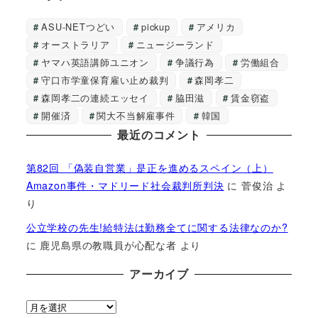
ASU-NETつどい
pickup
アメリカ
オーストラリア
ニュージーランド
ヤマハ英語講師ユニオン
争議行為
労働組合
守口市学童保育雇い止め裁判
森岡孝二
森岡孝二の連続エッセイ
脇田滋
賃金窃盗
開催済
関大不当解雇事件
韓国
最近のコメント
第82回 「偽装自営業」是正を進めるスペイン（上）
Amazon事件・マドリード社会裁判所判決
に
菅俊治
よ
り
公立学校の先生!給特法は勤務全てに関する法律なのか?
に
鹿児島県の教職員が心配な者
より
アーカイブ
ア