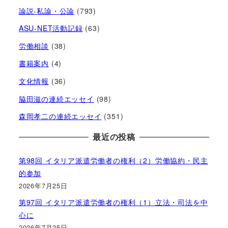
論説-私論・公論
(793)
ASU-NET活動記録
(63)
労働相談
(38)
書籍案内
(4)
文化情報
(36)
脇田滋の連続エッセイ
(98)
森岡孝二の連続エッセイ
(351)
最近の投稿
第98回 イタリア派遣労働者の権利（2）労働協約・民主
的参加
2026年7月25日
第97回 イタリア派遣労働者の権利（1）立法・司法を中
心に
2026年7月25日