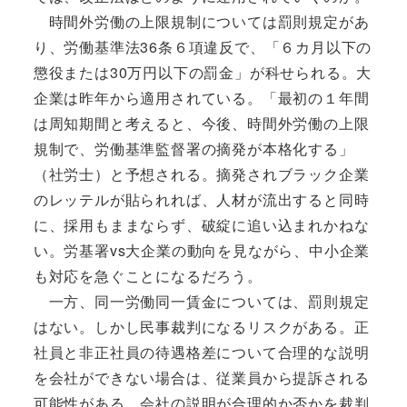
時間外労働の上限規制については罰則規定があ
り、労働基準法36条６項違反で、「６カ月以下の
懲役または30万円以下の罰金」が科せられる。大
企業は昨年から適用されている。「最初の１年間
は周知期間と考えると、今後、時間外労働の上限
規制で、労働基準監督署の摘発が本格化する」
（社労士）と予想される。摘発されブラック企業
のレッテルが貼られれば、人材が流出すると同時
に、採用もままならず、破綻に追い込まれかねな
い。労基署vs大企業の動向を見ながら、中小企業
も対応を急ぐことになるだろう。
一方、同一労働同一賃金については、罰則規定
はない。しかし民事裁判になるリスクがある。正
社員と非正社員の待遇格差について合理的な説明
を会社ができない場合は、従業員から提訴される
可能性がある。会社の説明が合理的か否かを裁判