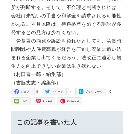
所が判断する。そして、不合理と判断されれば、
会社は未払いの手当や和解金を請求される可能性
がある。４月以降は、待遇格差をめぐる訴訟が多
発するとの見方は少なくない。
労基署の摘発や訴訟を免れたとしても、労働時
間削減や人件費高騰が経営を圧迫し廃業に追い込
まれる企業も出てくるだろう。法改正に適応し競
争力を向上できない企業は生き残れない。
（村田晋一郎・編集部）
（吉脇丈志・編集部）
0
-
0
シェア
ツイート
ブックマーク
LINE
Pocket
Pinterest
この記事を書いた人