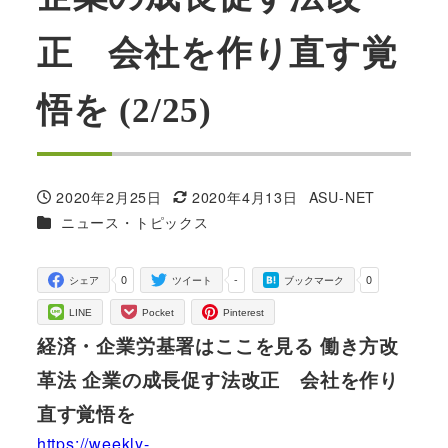
正 会社を作り直す覚
悟を (2/25)
2020年2月25日
2020年4月13日
ASU-NET
投稿日
更新日
著
カテゴリー
ニュース・トピックス
者
0
-
0
シェア
ツイート
ブックマーク
LINE
Pocket
Pinterest
経済・企業労基署はここを見る 働き方改
革法 企業の成長促す法改正 会社を作り
直す覚悟を
https://weekly-