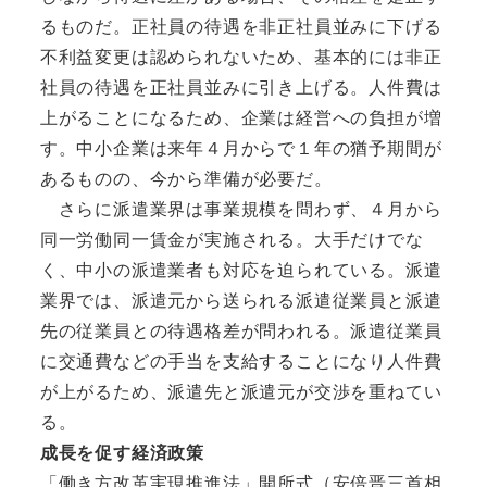
るものだ。正社員の待遇を非正社員並みに下げる
不利益変更は認められないため、基本的には非正
社員の待遇を正社員並みに引き上げる。人件費は
上がることになるため、企業は経営への負担が増
す。中小企業は来年４月からで１年の猶予期間が
あるものの、今から準備が必要だ。
さらに派遣業界は事業規模を問わず、４月から
同一労働同一賃金が実施される。大手だけでな
く、中小の派遣業者も対応を迫られている。派遣
業界では、派遣元から送られる派遣従業員と派遣
先の従業員との待遇格差が問われる。派遣従業員
に交通費などの手当を支給することになり人件費
が上がるため、派遣先と派遣元が交渉を重ねてい
る。
成長を促す経済政策
「働き方改革実現推進法」開所式（安倍晋三首相