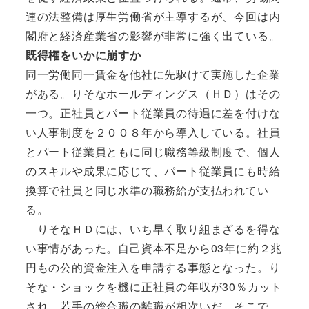
連の法整備は厚生労働省が主導するが、今回は内
閣府と経済産業省の影響が非常に強く出ている。
既得権をいかに崩すか
同一労働同一賃金を他社に先駆けて実施した企業
がある。りそなホールディングス（ＨＤ）はその
一つ。正社員とパート従業員の待遇に差を付けな
い人事制度を２００８年から導入している。社員
とパート従業員ともに同じ職務等級制度で、個人
のスキルや成果に応じて、パート従業員にも時給
換算で社員と同じ水準の職務給が支払われてい
る。
りそなＨＤには、いち早く取り組まざるを得な
い事情があった。自己資本不足から03年に約２兆
円もの公的資金注入を申請する事態となった。り
そな・ショックを機に正社員の年収が30％カット
され、若手の総合職の離職が相次いだ。そこで、