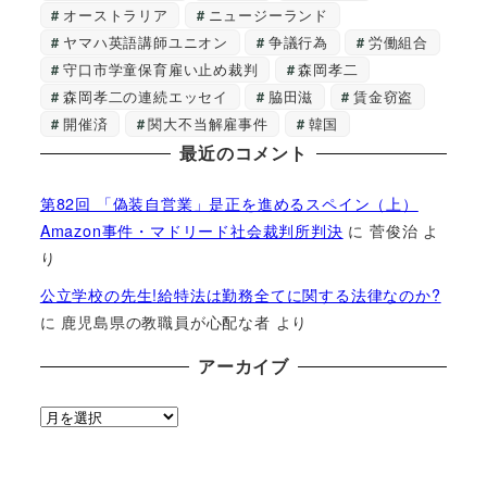
オーストラリア
ニュージーランド
ヤマハ英語講師ユニオン
争議行為
労働組合
守口市学童保育雇い止め裁判
森岡孝二
森岡孝二の連続エッセイ
脇田滋
賃金窃盗
開催済
関大不当解雇事件
韓国
最近のコメント
第82回 「偽装自営業」是正を進めるスペイン（上）
Amazon事件・マドリード社会裁判所判決
に
菅俊治
よ
り
公立学校の先生!給特法は勤務全てに関する法律なのか?
に
鹿児島県の教職員が心配な者
より
アーカイブ
ア
ー
カ