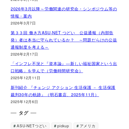
2026年3月以降～労働関連の研究会・シンポジウム等の
情報・案内
2026年3月7日
第３３回 働き方ASU-NET つどい 公益通報（内部告
発）者は本当に守られているか？ ～問題だらけの公益
通報制度を考える～
2026年2月17日
「インフレ不況と『資本論』―新しい福祉国家という出
口戦略」を学んで（労働時間研究会）
2025年12月11日
新刊紹介 『チェンジ アクション 生活保護 － 生活保護
裁判30年の軌跡』（明石書店、2025年11月）
2025年12月6日
タグ
ASU-NETつどい
pickup
アメリカ