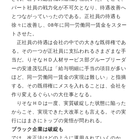
パート社員の戦力化が不可欠となり、待遇改善へ
とつながっていったのである。正社員の待遇も
徐々に改善し、08年に同一労働同一賃金をスター
トさせた。
正社員の待遇は会社の中での大きな既得権であ
る。その一つが正社員に支払われるさまざまな手
当だ。りそなＨＤ人材サービス部グループリーダ
ーの安達茂弘氏は「給与明細に手当の項目が多い
ほど、同一労働同一賃金の実現は難しい」と指摘
する。その既得権にメスを入れることは、会社を
作り変えるぐらいの大仕事となる。
りそなＨＤは一度、実質破綻した状態に陥った
からこそ、実現できた大改革とも言える。その実
行にはまさにトップの覚悟が問われる。
ブラック企業は破綻も
では、改正法はどのように運用されていくのか。