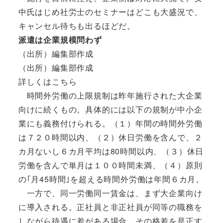
中氏はじめ社労士のセミナーはどこも大盛況で、
キャンセル待ちも出るほどだ。
派遣は企業規模問わず
（出所）編集部作成
（出所）編集部作成
詳しくはこちら
時間外労働の上限規制は昨年施行された大企業
向けに続くもの。具体的には以下の規制が中小企
業にも義務付けられる。（１）年間の時間外労働
は７２０時間以内、（２）休日労働を含んで、２
カ月ないし６カ月平均は80時間以内、（３）休日
労働を含んで単月は１００時間未満、（４）原則
の｢月45時間｣を超える時間外労働は年間６カ月。
一方で、同一労働同一賃金は、まず大企業向け
に導入される。正社員と非正社員が同等の職務を
しながら待遇に差がある場合、その格差を是正す