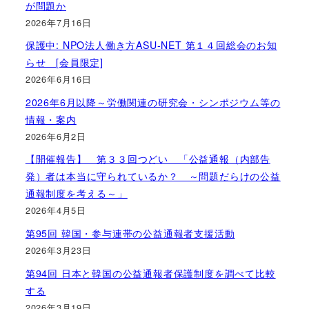
が問題か
2026年7月16日
保護中: NPO法人働き方ASU-NET 第１４回総会のお知
らせ [会員限定]
2026年6月16日
2026年6月以降～労働関連の研究会・シンポジウム等の
情報・案内
2026年6月2日
【開催報告】 第３３回つどい 「公益通報（内部告
発）者は本当に守られているか？ ～問題だらけの公益
通報制度を考える～」
2026年4月5日
第95回 韓国・参与連帯の公益通報者支援活動
2026年3月23日
第94回 日本と韓国の公益通報者保護制度を調べて比較
する
2026年3月19日