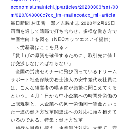
economist.mainichi.jp/articles/20200303/se1/00
m/020/048000c?cx_fm=maileco&cx_ml=article
毎日新聞 村田晋一郎／吉脇丈志 2020年2月25日
画面を通して遠隔で打ち合わせ。多様な働き方で
生産性向上を図る（NECネッツエスアイ提供）
＜労基署はここを見る＞
「賃上げの原資を確保するために、取引先に値上
げ交渉しなければならない」
全国の労務セミナーに飛び回っているドリーム
サポート社会保険労務士法人の安中繁代表社員に
は、こんな経営者の嘆き節が頻繁に聞こえてくる
という。４月１日から中小企業への時間外労働の
上限規制と、大企業への同一労働同一賃金といっ
た一連の働き方改革関連法への対応に頭を抱えて
いるのである。特集：働き方改革
施行を目前に控え、企業側は対応に大慌て。安