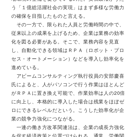
う「１億総活躍社会の実現」はまず多様な労働力
の確保を目指したものと言える。
その一方で、限られた人員と労働時間の中で、
従来以上の成果を上げるため、企業は業務の効率
化を図る必要がある。そこで、業務内容を見直
し、自動化できる領域はＲＰＡ（ロボット・プロ
セス・オートメーション）などを導入し効率化を
進めている。
アビームコンサルティング執行役員の安部慶喜
氏によると、人がパソコンで行う作業はほとんど
がＲＰＡに置き換え可能で、作業効率は人の20倍
に向上し、本格的に導入した場合は残業をほぼゼ
ロにできるレベルだという。こうした効率化が企
業の競争力強化につながる。
一連の働き方改革関連法は、企業の成長力強化
を促す経済政策と位置づけられる。通常、労働関