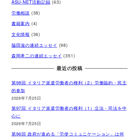
ASU-NET活動記録
(63)
労働相談
(38)
書籍案内
(4)
文化情報
(36)
脇田滋の連続エッセイ
(98)
森岡孝二の連続エッセイ
(351)
最近の投稿
第98回 イタリア派遣労働者の権利（2）労働協約・民主
的参加
2026年7月25日
第97回 イタリア派遣労働者の権利（1）立法・司法を中
心に
2026年7月25日
第96回 政府が進める「労使コミュニケーション」は何