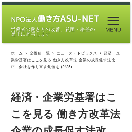
メ
イ
ン
労働者の働き方の改善、貧困・格差の
MENU
コ
是正に寄与します
ン
テ
ホーム
全投稿一覧
ニュース・トピックス
経済・企
ン
業労基署はここを見る 働き方改革法 企業の成長促す法改
ツ
正 会社を作り直す覚悟を (2/25)
へ
移
動
経済・企業労基署はこ
こを見る 働き方改革法
企業の成長促す法改