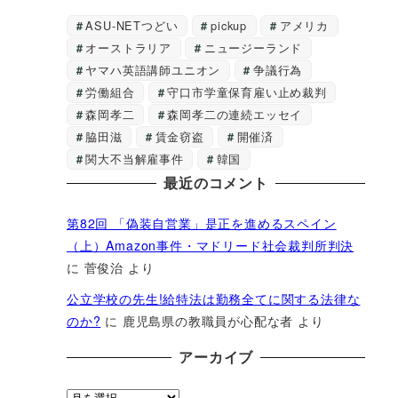
ASU-NETつどい
pickup
アメリカ
オーストラリア
ニュージーランド
ヤマハ英語講師ユニオン
争議行為
労働組合
守口市学童保育雇い止め裁判
森岡孝二
森岡孝二の連続エッセイ
脇田滋
賃金窃盗
開催済
関大不当解雇事件
韓国
最近のコメント
第82回 「偽装自営業」是正を進めるスペイン
（上）Amazon事件・マドリード社会裁判所判決
に
菅俊治
より
公立学校の先生!給特法は勤務全てに関する法律な
のか?
に
鹿児島県の教職員が心配な者
より
アーカイブ
ア