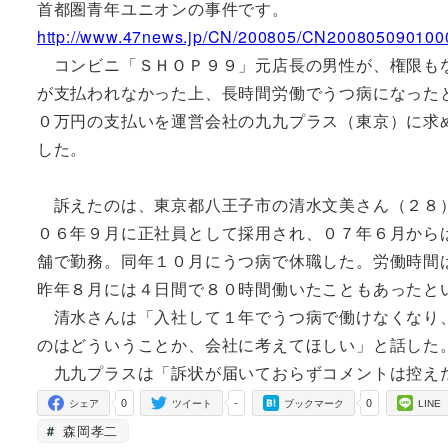
首都圏青年ユニオンの事件です。
http://www.47news.jp/CN/200805/CN200805090100
コンビニ「ＳＨＯＰ９９」元店長の男性が、権限も
が支払われなかった上、長時間労働でうつ病になった
０万円の支払いを運営会社の九九プラス（東京）に求
した。
訴えたのは、東京都八王子市の清水文美さん（２８
０６年９月に正社員として採用され、０７年６月から
舗で勤務。同年１０月にうつ病で休職した。労働時間
昨年８月には４日間で８０時間働いたこともあったと
清水さんは「入社して１年でうつ病で働けなくなり
のはどういうことか、会社に考えてほしい」と話した
九九プラスは「訴状が届いておらずコメントは控え
0
-
0
シェア
ツイート
ブックマーク
LINE
森岡孝二