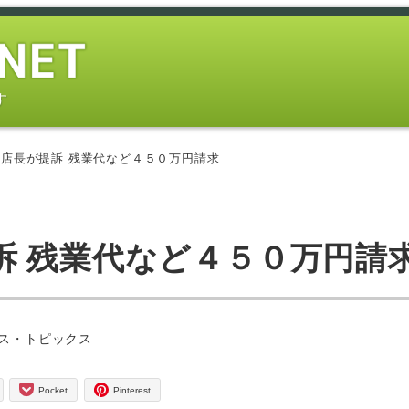
す
店長が提訴 残業代など４５０万円請求
訴 残業代など４５０万円請
ー
ス・トピックス
Pocket
Pinterest