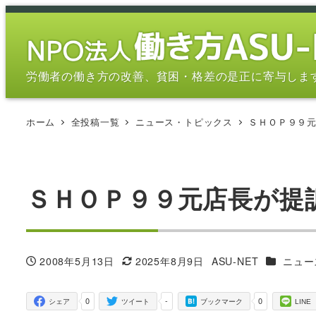
メ
イ
ン
コ
労働者の働き方の改善、貧困・格差の是正に寄与しま
ン
テ
ホーム
全投稿一覧
ニュース・トピックス
ＳＨＯＰ９９元
ン
ツ
へ
移
ＳＨＯＰ９９元店長が提
動
カテゴリ
2008年5月13日
2025年8月9日
ASU-NET
ニュー
投稿日
更新日
著
者
0
-
0
シェア
ツイート
ブックマーク
LINE