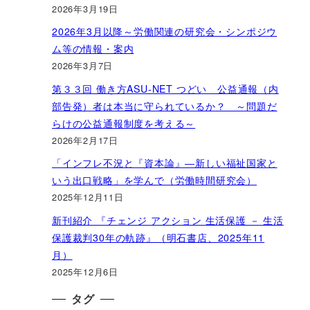
2026年3月19日
2026年3月以降～労働関連の研究会・シンポジウ
ム等の情報・案内
2026年3月7日
第３３回 働き方ASU-NET つどい 公益通報（内
部告発）者は本当に守られているか？ ～問題だ
らけの公益通報制度を考える～
2026年2月17日
「インフレ不況と『資本論』―新しい福祉国家と
いう出口戦略」を学んで（労働時間研究会）
2025年12月11日
新刊紹介 『チェンジ アクション 生活保護 － 生活
保護裁判30年の軌跡』（明石書店、2025年11
月）
2025年12月6日
タグ