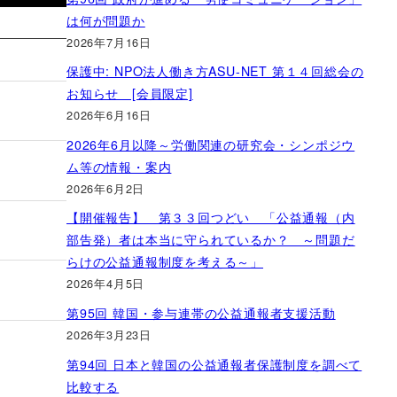
は何が問題か
2026年7月16日
保護中: NPO法人働き方ASU-NET 第１４回総会の
お知らせ [会員限定]
2026年6月16日
2026年6月以降～労働関連の研究会・シンポジウ
ム等の情報・案内
2026年6月2日
【開催報告】 第３３回つどい 「公益通報（内
部告発）者は本当に守られているか？ ～問題だ
らけの公益通報制度を考える～」
2026年4月5日
第95回 韓国・参与連帯の公益通報者支援活動
2026年3月23日
第94回 日本と韓国の公益通報者保護制度を調べて
比較する