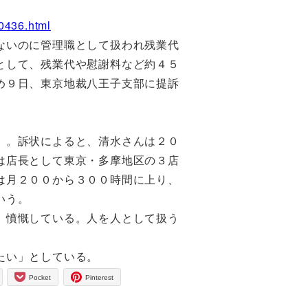
0436.html
ないのに管理職として扱われ残業代
として、残業代や慰謝料など約４５
め９日、東京地裁八王子支部に提訴
）。訴状によると、清水さんは２０
は店長として東京・多摩地区の３店
は月２００から３００時間に上り、
いう。
、憤慨している。人を人として扱う
。
たい」としている。
Pocket
Pinterest