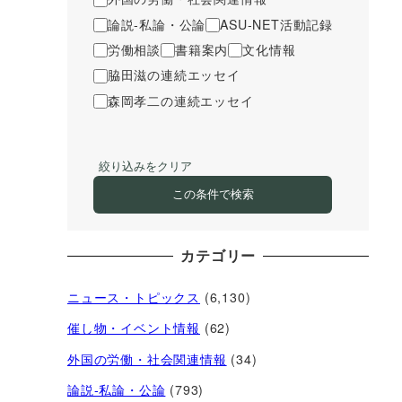
論説-私論・公論
ASU-NET活動記録
労働相談
書籍案内
文化情報
脇田滋の連続エッセイ
森岡孝二の連続エッセイ
絞り込みをクリア
この条件で検索
カテゴリー
ニュース・トピックス
(6,130)
催し物・イベント情報
(62)
外国の労働・社会関連情報
(34)
論説-私論・公論
(793)