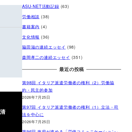
ASU-NET活動記録
(63)
労働相談
(38)
書籍案内
(4)
文化情報
(36)
脇田滋の連続エッセイ
(98)
森岡孝二の連続エッセイ
(351)
最近の投稿
第98回 イタリア派遣労働者の権利（2）労働協
約・民主的参加
2026年7月25日
第97回 イタリア派遣労働者の権利（1）立法・司
内清
法を中心に
2026年7月25日
第96回 政府が進める「労使コミュニケーション」