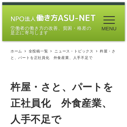
メ
イ
ン
労働者の働き方の改善、貧困・格差の
MENU
コ
是正に寄与します
ン
テ
ホーム
全投稿一覧
ニュース・トピックス
杵屋・さ
ン
と、パートを正社員化 外食産業、人手不足で
ツ
へ
移
杵屋・さと、パートを
動
正社員化 外食産業、
人手不足で