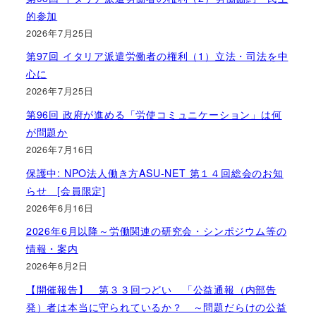
的参加
2026年7月25日
第97回 イタリア派遣労働者の権利（1）立法・司法を中
心に
2026年7月25日
第96回 政府が進める「労使コミュニケーション」は何
が問題か
2026年7月16日
保護中: NPO法人働き方ASU-NET 第１４回総会のお知
らせ [会員限定]
2026年6月16日
2026年6月以降～労働関連の研究会・シンポジウム等の
情報・案内
2026年6月2日
【開催報告】 第３３回つどい 「公益通報（内部告
発）者は本当に守られているか？ ～問題だらけの公益