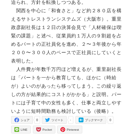
迫られ、方針を転換しつつある。
関西を中心に「和食さと」など約２８０店を構
えるサトレストランシステムズ（大阪市）。重里
政彦副社長は１２日の決算会見で「人材確保は喫
緊の課題」と述べ、従業員約１万人の９割超を占
めるパートの正社員化を進め、２〜３年後から年
２００〜３００人のペースで正社員にしていくと
表明した。
人件費が年数千万円ほど増えるが、重里副社長
は「パートを一から教育しても、ほかに（時給
が）よいのがあったら移ってしまう。この繰り返
しの方が結果的にコストがかかる」と説明。パー
トには子育て中の女性も多く、仕事と両立しやす
いように短時間勤務も検討している（後略）。
0
-
0
シェア
ツイート
ブックマーク
LINE
Pocket
Pinterest