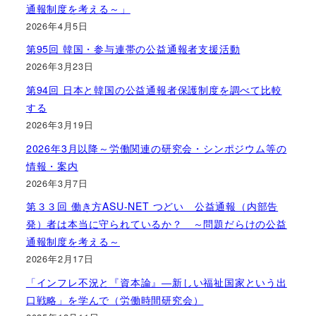
通報制度を考える～」
2026年4月5日
第95回 韓国・参与連帯の公益通報者支援活動
2026年3月23日
第94回 日本と韓国の公益通報者保護制度を調べて比較
する
2026年3月19日
2026年3月以降～労働関連の研究会・シンポジウム等の
情報・案内
2026年3月7日
第３３回 働き方ASU-NET つどい 公益通報（内部告
発）者は本当に守られているか？ ～問題だらけの公益
通報制度を考える～
2026年2月17日
「インフレ不況と『資本論』―新しい福祉国家という出
口戦略」を学んで（労働時間研究会）