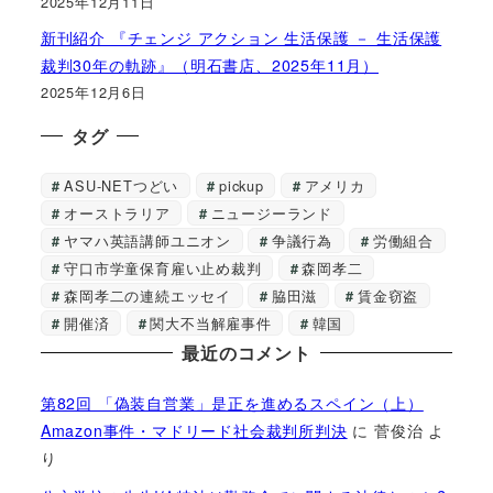
2025年12月11日
新刊紹介 『チェンジ アクション 生活保護 － 生活保護
裁判30年の軌跡』（明石書店、2025年11月）
2025年12月6日
タグ
ASU-NETつどい
pickup
アメリカ
オーストラリア
ニュージーランド
ヤマハ英語講師ユニオン
争議行為
労働組合
守口市学童保育雇い止め裁判
森岡孝二
森岡孝二の連続エッセイ
脇田滋
賃金窃盗
開催済
関大不当解雇事件
韓国
最近のコメント
第82回 「偽装自営業」是正を進めるスペイン（上）
Amazon事件・マドリード社会裁判所判決
に
菅俊治
よ
り