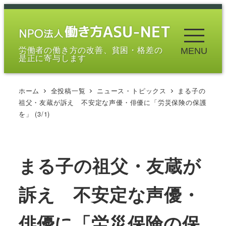
メ
イ
ン
労働者の働き方の改善、貧困・格差の
MENU
コ
是正に寄与します
ン
テ
ホーム
全投稿一覧
ニュース・トピックス
まる子の
ン
祖父・友蔵が訴え 不安定な声優・俳優に「労災保険の保護
ツ
を」 (3/1)
へ
移
動
まる子の祖父・友蔵が
訴え 不安定な声優・
俳優に「労災保険の保