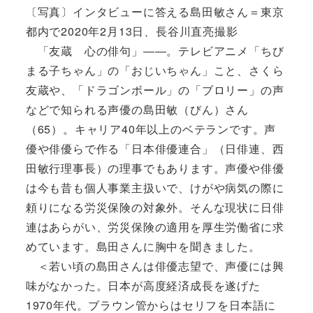
〔写真〕インタビューに答える島田敏さん＝東京
都内で2020年2月13日、長谷川直亮撮影
「友蔵 心の俳句」――。テレビアニメ「ちび
まる子ちゃん」の「おじいちゃん」こと、さくら
友蔵や、「ドラゴンボール」の「ブロリー」の声
などで知られる声優の島田敏（びん）さん
（65）。キャリア40年以上のベテランです。声
優や俳優らで作る「日本俳優連合」（日俳連、西
田敏行理事長）の理事でもあります。声優や俳優
は今も昔も個人事業主扱いで、けがや病気の際に
頼りになる労災保険の対象外。そんな現状に日俳
連はあらがい、労災保険の適用を厚生労働省に求
めています。島田さんに胸中を聞きました。
＜若い頃の島田さんは俳優志望で、声優には興
味がなかった。日本が高度経済成長を遂げた
1970年代。ブラウン管からはセリフを日本語に