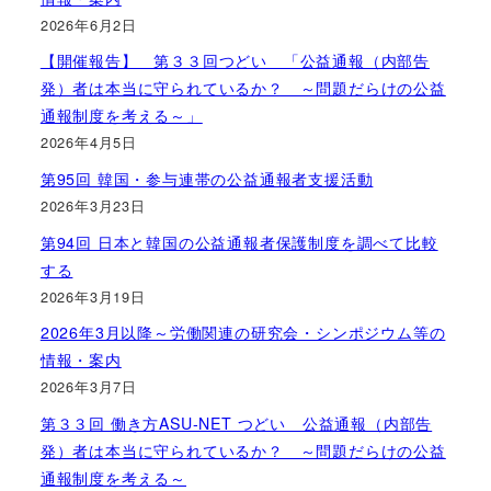
2026年6月2日
【開催報告】 第３３回つどい 「公益通報（内部告
発）者は本当に守られているか？ ～問題だらけの公益
通報制度を考える～」
2026年4月5日
第95回 韓国・参与連帯の公益通報者支援活動
2026年3月23日
第94回 日本と韓国の公益通報者保護制度を調べて比較
する
2026年3月19日
2026年3月以降～労働関連の研究会・シンポジウム等の
情報・案内
2026年3月7日
第３３回 働き方ASU-NET つどい 公益通報（内部告
発）者は本当に守られているか？ ～問題だらけの公益
通報制度を考える～