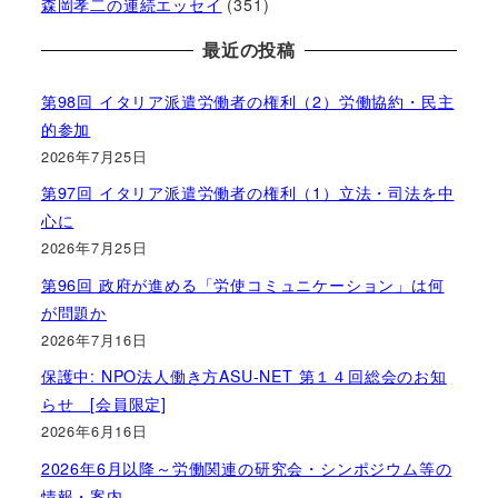
森岡孝二の連続エッセイ
(351)
最近の投稿
第98回 イタリア派遣労働者の権利（2）労働協約・民主
的参加
2026年7月25日
第97回 イタリア派遣労働者の権利（1）立法・司法を中
心に
2026年7月25日
第96回 政府が進める「労使コミュニケーション」は何
が問題か
2026年7月16日
保護中: NPO法人働き方ASU-NET 第１４回総会のお知
らせ [会員限定]
2026年6月16日
2026年6月以降～労働関連の研究会・シンポジウム等の
情報・案内