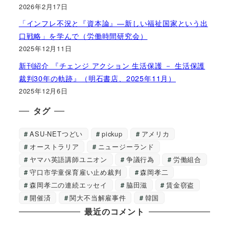
2026年2月17日
「インフレ不況と『資本論』―新しい福祉国家という出
口戦略」を学んで（労働時間研究会）
2025年12月11日
新刊紹介 『チェンジ アクション 生活保護 － 生活保護
裁判30年の軌跡』（明石書店、2025年11月）
2025年12月6日
タグ
ASU-NETつどい
pickup
アメリカ
オーストラリア
ニュージーランド
ヤマハ英語講師ユニオン
争議行為
労働組合
守口市学童保育雇い止め裁判
森岡孝二
森岡孝二の連続エッセイ
脇田滋
賃金窃盗
開催済
関大不当解雇事件
韓国
最近のコメント