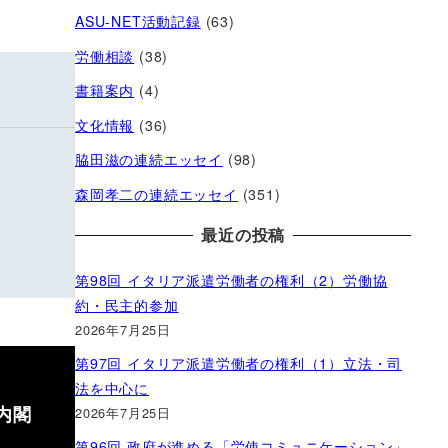
ASU-NET活動記録
(63)
労働相談
(38)
書籍案内
(4)
文化情報
(36)
脇田滋の連続エッセイ
(98)
森岡孝二の連続エッセイ
(351)
最近の投稿
第98回 イタリア派遣労働者の権利（2）労働協
約・民主的参加
2026年7月25日
第97回 イタリア派遣労働者の権利（1）立法・司
法を中心に
内閣
2026年7月25日
第96回 政府が進める「労使コミュニケーション」