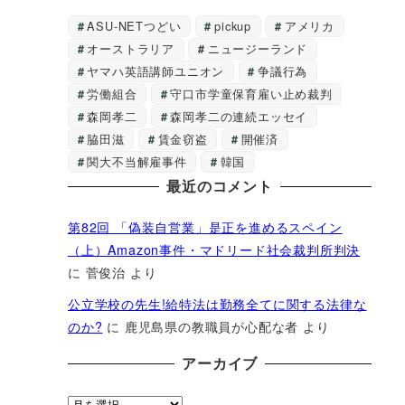
ASU-NETつどい
pickup
アメリカ
オーストラリア
ニュージーランド
ヤマハ英語講師ユニオン
争議行為
労働組合
守口市学童保育雇い止め裁判
森岡孝二
森岡孝二の連続エッセイ
脇田滋
賃金窃盗
開催済
関大不当解雇事件
韓国
最近のコメント
第82回 「偽装自営業」是正を進めるスペイン
（上）Amazon事件・マドリード社会裁判所判決
に
菅俊治
より
公立学校の先生!給特法は勤務全てに関する法律な
のか?
に
鹿児島県の教職員が心配な者
より
アーカイブ
ア