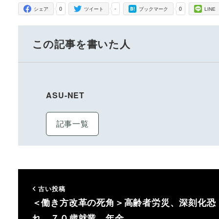
0
-
0
シェア
ツイート
ブックマーク
LINE
この記事を書いた人
ASU-NET
記事一覧
古い投稿
＜働き方改革の死角＞高齢者労災、深刻化恐
れ ７０歳就業、年金…