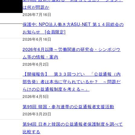
は何が問題か
2026年7月16日
保護中: NPO法人働き方ASU-NET 第１４回総会の
お知らせ [会員限定]
2026年6月16日
2026年6月以降～労働関連の研究会・シンポジウ
ム等の情報・案内
2026年6月2日
【開催報告】 第３３回つどい 「公益通報（内
部告発）者は本当に守られているか？ ～問題だ
らけの公益通報制度を考える～」
2026年4月5日
第95回 韓国・参与連帯の公益通報者支援活動
2026年3月23日
第94回 日本と韓国の公益通報者保護制度を調べて
比較する