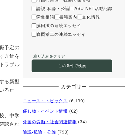
論説-私論・公論
ASU-NET活動記録
労働相談
書籍案内
文化情報
脇田滋の連続エッセイ
森岡孝二の連続エッセイ
職予定の
す方針を
絞り込みをクリア
トラブル
この条件で検索
する新型
カテゴリー
いるた
ニュース・トピックス
(6,130)
催し物・イベント情報
(62)
校、中学
外国の労働・社会関連情報
(34)
確認され
論説-私論・公論
(793)