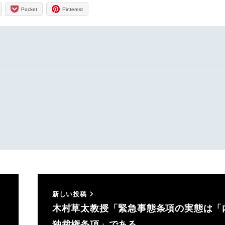
Pocket
Pinterest
新しい投稿
木村草太教授「緊急事態条項の実態は「
独裁権条項」である …