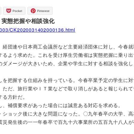
Pocket
Pinterest
、実態把握や相談強化
/202003/CK2020031402000136.html
、経団連や日本商工会議所など主要経済団体に対し、今春就
するよう求めた。これを受け厚生労働省は実態把握に乗り出
のダメージが大きいため、企業や学生に対する相談を強化し
を把握する仕組みを持っている。今春卒業予定の学生に対
。ただ、旅行業やＩＴ業などで取り消しがあると報じられて
する方針だ。
し、補償要求があった場合には誠意ある対応を求める。
ショック後に大きな問題になった。〇九年春卒の大学、高
震災発生後の一一年春卒で百九十六事業所の五百九十八人が