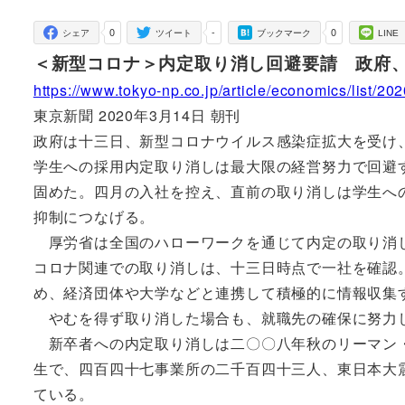
者
0
-
0
シェア
ツイート
ブックマーク
LINE
＜新型コロナ＞内定取り消し回避要請 政府
https://www.tokyo-np.co.jp/article/economics/list
東京新聞 2020年3月14日 朝刊
政府は十三日、新型コロナウイルス感染症拡大を受け
学生への採用内定取り消しは最大限の経営努力で回避
固めた。四月の入社を控え、直前の取り消しは学生へ
抑制につなげる。
厚労省は全国のハローワークを通じて内定の取り消し
コロナ関連での取り消しは、十三日時点で一社を確認
め、経済団体や大学などと連携して積極的に情報収集
やむを得ず取り消した場合も、就職先の確保に努力
新卒者への内定取り消しは二〇〇八年秋のリーマン・
生で、四百四十七事業所の二千百四十三人、東日本大
ている。