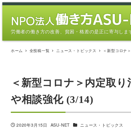
メ
イ
ン
コ
労働者の働き方の改善、貧困・格差の是正に寄与しま
ン
テ
ホーム
全投稿一覧
ニュース・トピックス
＜新型コロナ＞
ン
ツ
へ
移
＜新型コロナ＞内定取り
動
や相談強化 (3/14)
カテゴリー
2020年3月15日
ASU-NET
ニュース・トピックス
投稿日
著