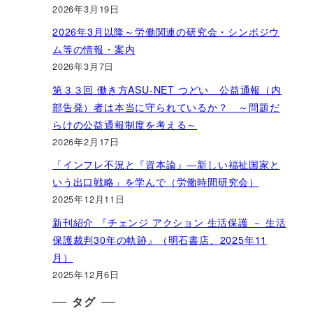
2026年3月19日
2026年3月以降～労働関連の研究会・シンポジウ
ム等の情報・案内
2026年3月7日
第３３回 働き方ASU-NET つどい 公益通報（内
部告発）者は本当に守られているか？ ～問題だ
らけの公益通報制度を考える～
2026年2月17日
「インフレ不況と『資本論』―新しい福祉国家と
いう出口戦略」を学んで（労働時間研究会）
2025年12月11日
新刊紹介 『チェンジ アクション 生活保護 － 生活
保護裁判30年の軌跡』（明石書店、2025年11
月）
2025年12月6日
タグ