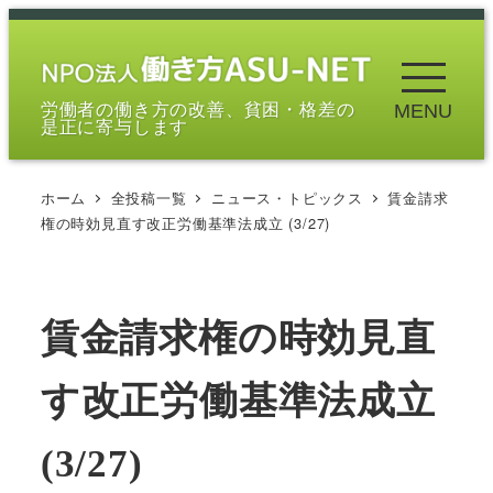
メ
イ
ン
労働者の働き方の改善、貧困・格差の
MENU
コ
是正に寄与します
ン
テ
ホーム
全投稿一覧
ニュース・トピックス
賃金請求
ン
権の時効見直す改正労働基準法成立 (3/27)
ツ
へ
移
賃金請求権の時効見直
動
す改正労働基準法成立
(3/27)