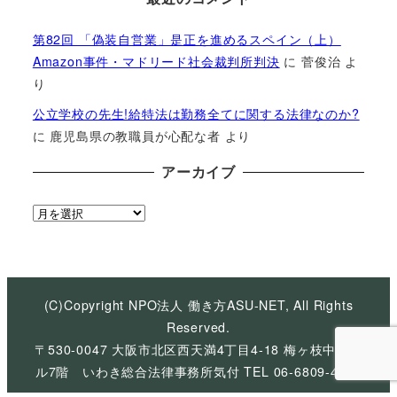
第82回 「偽装自営業」是正を進めるスペイン（上）
Amazon事件・マドリード社会裁判所判決
に
菅俊治
よ
り
公立学校の先生!給特法は勤務全てに関する法律なのか?
に
鹿児島県の教職員が心配な者
より
アーカイブ
ア
ー
カ
イ
ブ
(C)Copyright NPO法人 働き方ASU-NET, All Rights
Reserved.
〒530-0047 大阪市北区西天満4丁目4-18 梅ヶ枝中央ビ
ル7階 いわき総合法律事務所気付 TEL 06-6809-4926