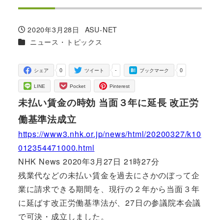
2020年3月28日
ASU-NET
投稿日
著
カテゴリー
ニュース・トピックス
者
0
-
0
シェア
ツイート
ブックマーク
LINE
Pocket
Pinterest
未払い賃金の時効 当面３年に延長 改正労
働基準法成立
https://www3.nhk.or.jp/news/html/20200327/k10
012354471000.html
NHK News 2020年3月27日 21時27分
残業代などの未払い賃金を過去にさかのぼって企
業に請求できる期間を、現行の２年から当面３年
に延ばす改正労働基準法が、27日の参議院本会議
で可決・成立しました。