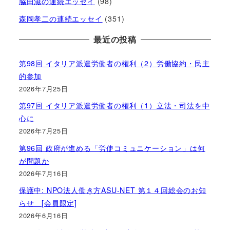
脇田滋の連続エッセイ
(98)
森岡孝二の連続エッセイ
(351)
最近の投稿
第98回 イタリア派遣労働者の権利（2）労働協約・民主
的参加
2026年7月25日
第97回 イタリア派遣労働者の権利（1）立法・司法を中
心に
2026年7月25日
第96回 政府が進める「労使コミュニケーション」は何
が問題か
2026年7月16日
保護中: NPO法人働き方ASU-NET 第１４回総会のお知
らせ [会員限定]
2026年6月16日