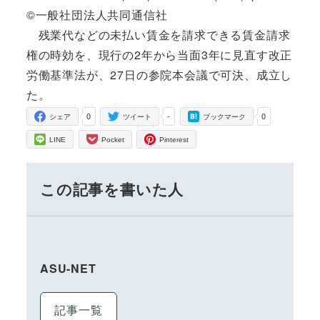
©一般社団法人共同通信社
残業代などの未払い賃金を請求できる賃金請求
権の時効を、現行の2年から当面3年に見直す改正
労働基準法が、27日の参院本会議で可決、成立し
た。
0
-
0
シェア
ツイート
ブックマーク
LINE
Pocket
Pinterest
この記事を書いた人
ASU-NET
記事一覧