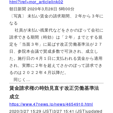
html?iref=mor_articlelink02
朝日新聞 2020年3月28日 5時00分
〔写真〕 未払い賃金の請求期間、２年から３年に
なる
社員が未払い残業代などをさかのぼって会社に
請求できる期間（時効）は「２年」までとする規
定を「当面３年」に延ばす改正労働基準法が２７
日、参院本会議で賛成多数で可決され、成立し
た。施行日の４月１日に支払われる賃金から適用
され、実際に２年を超えてさかのぼって請求でき
るのは２０２２年４月以降だ。
同じく…
賃金請求権の時効見直す改正労働基準法
成立
https://www.47news.jp/news/4654910.html
2020/3/27 15:29 (JST)3/27 15:41 (JST)updated