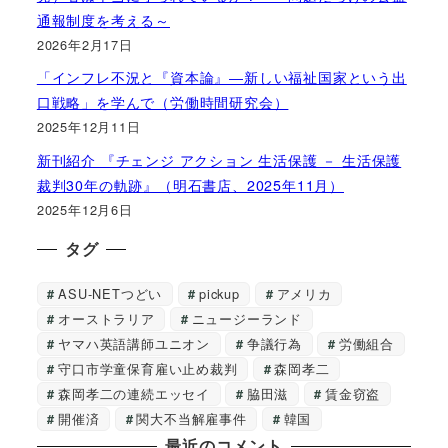
通報制度を考える～
2026年2月17日
「インフレ不況と『資本論』―新しい福祉国家という出
口戦略」を学んで（労働時間研究会）
2025年12月11日
新刊紹介 『チェンジ アクション 生活保護 － 生活保護
裁判30年の軌跡』（明石書店、2025年11月）
2025年12月6日
タグ
ASU-NETつどい
pickup
アメリカ
オーストラリア
ニュージーランド
ヤマハ英語講師ユニオン
争議行為
労働組合
守口市学童保育雇い止め裁判
森岡孝二
森岡孝二の連続エッセイ
脇田滋
賃金窃盗
開催済
関大不当解雇事件
韓国
最近のコメント