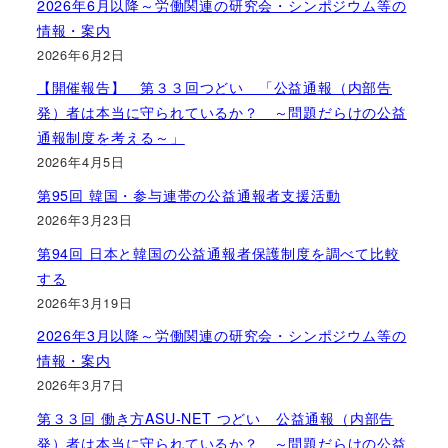
2026年6月以降～労働関連の研究会・シンポジウム等の
情報・案内
2026年6月2日
【開催報告】 第３３回つどい 「公益通報（内部告
発）者は本当に守られているか？ ～問題だらけの公益
通報制度を考える～」
2026年4月5日
第95回 韓国・参与連帯の公益通報者支援活動
2026年3月23日
第94回 日本と韓国の公益通報者保護制度を調べて比較
する
2026年3月19日
2026年3月以降～労働関連の研究会・シンポジウム等の
情報・案内
2026年3月7日
第３３回 働き方ASU-NET つどい 公益通報（内部告
発）者は本当に守られているか？ ～問題だらけの公益