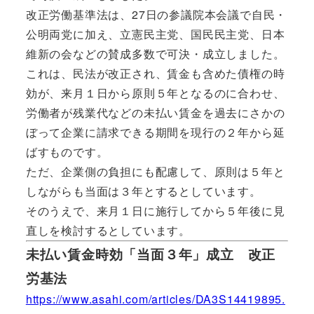
改正労働基準法は、27日の参議院本会議で自民・
公明両党に加え、立憲民主党、国民民主党、日本
維新の会などの賛成多数で可決・成立しました。
これは、民法が改正され、賃金も含めた債権の時
効が、来月１日から原則５年となるのに合わせ、
労働者が残業代などの未払い賃金を過去にさかの
ぼって企業に請求できる期間を現行の２年から延
ばすものです。
ただ、企業側の負担にも配慮して、原則は５年と
しながらも当面は３年とするとしています。
そのうえで、来月１日に施行してから５年後に見
直しを検討するとしています。
未払い賃金時効「当面３年」成立 改正
労基法
https://www.asahi.com/articles/DA3S14419895.