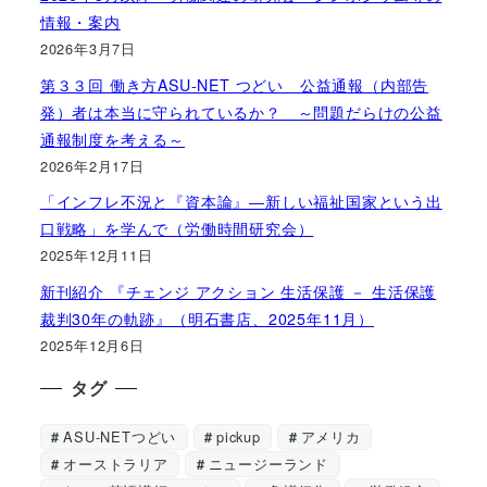
情報・案内
2026年3月7日
第３３回 働き方ASU-NET つどい 公益通報（内部告
発）者は本当に守られているか？ ～問題だらけの公益
通報制度を考える～
2026年2月17日
「インフレ不況と『資本論』―新しい福祉国家という出
口戦略」を学んで（労働時間研究会）
2025年12月11日
新刊紹介 『チェンジ アクション 生活保護 － 生活保護
裁判30年の軌跡』（明石書店、2025年11月）
2025年12月6日
タグ
ASU-NETつどい
pickup
アメリカ
オーストラリア
ニュージーランド