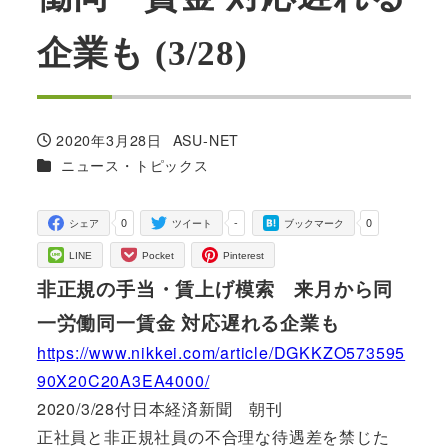
企業も (3/28)
2020年3月28日
ASU-NET
投稿日
著
カテゴリー
ニュース・トピックス
者
0
-
0
シェア
ツイート
ブックマーク
LINE
Pocket
Pinterest
非正規の手当・賃上げ模索 来月から同
一労働同一賃金 対応遅れる企業も
https://www.nikkei.com/article/DGKKZO573595
90X20C20A3EA4000/
2020/3/28付日本経済新聞 朝刊
正社員と非正規社員の不合理な待遇差を禁じた