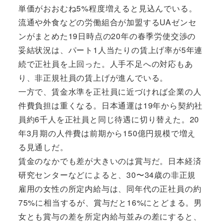
単価がおおむね5%程度増えると見込んでいる。
流通や外食などの労働組合が加盟するUAゼンセ
ンがまとめた19日時点の20年の春季労使交渉の
妥結状況は、パート1人当たりの賃上げ率が5年連
続で正社員を上回った。人手不足への対応もあ
り、非正規社員の賃上げが進んでいる。
一方で、賃金水準を正社員に近づければ企業の人
件費負担は重くなる。日本通運は19年から契約社
員約6千人を正社員と同じ待遇に切り替えた。20
年3月期の人件費は前期から150億円規模で増え
る見通しだ。
賃金のなかでも差が大きいのは賞与だ。日本経済
研究センターなどによると、30〜34歳の非正規
雇用の女性の所定内給与は、同年代の正社員の約
75%に相当するが、賞与だと16%にとどまる。男
女とも賞与の差を所定内給与並みの差にすると、