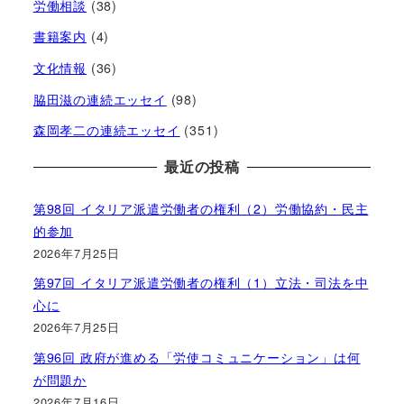
労働相談
(38)
書籍案内
(4)
文化情報
(36)
脇田滋の連続エッセイ
(98)
森岡孝二の連続エッセイ
(351)
最近の投稿
第98回 イタリア派遣労働者の権利（2）労働協約・民主
的参加
2026年7月25日
第97回 イタリア派遣労働者の権利（1）立法・司法を中
心に
2026年7月25日
第96回 政府が進める「労使コミュニケーション」は何
が問題か
2026年7月16日