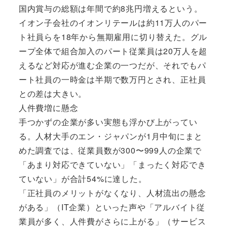
国内賞与の総額は年間で約8兆円増えるという。
イオン子会社のイオンリテールは約11万人のパー
ト社員らを18年から無期雇用に切り替えた。グル
ープ全体で組合加入のパート従業員は20万人を超
えるなど対応が進む企業の一つだが、それでもパ
ート社員の一時金は半期で数万円とされ、正社員
との差は大きい。
人件費増に懸念
手つかずの企業が多い実態も浮かび上がってい
る。人材大手のエン・ジャパンが1月中旬にまと
めた調査では、従業員数が300〜999人の企業で
「あまり対応できていない」「まったく対応でき
ていない」が合計54%に達した。
「正社員のメリットがなくなり、人材流出の懸念
がある」（IT企業）といった声や「アルバイト従
業員が多く、人件費がさらに上がる」（サービス