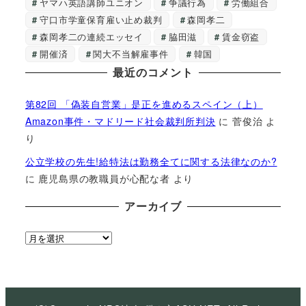
ヤマハ英語講師ユニオン
争議行為
労働組合
守口市学童保育雇い止め裁判
森岡孝二
森岡孝二の連続エッセイ
脇田滋
賃金窃盗
開催済
関大不当解雇事件
韓国
最近のコメント
第82回 「偽装自営業」是正を進めるスペイン（上）
Amazon事件・マドリード社会裁判所判決
に
菅俊治
よ
り
公立学校の先生!給特法は勤務全てに関する法律なのか?
に
鹿児島県の教職員が心配な者
より
アーカイブ
ア
ー
カ
イ
ブ