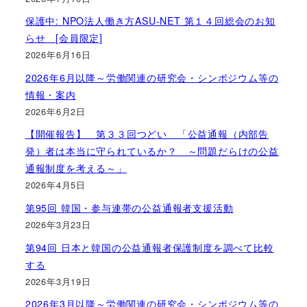
保護中: NPO法人働き方ASU-NET 第１４回総会のお知
らせ [会員限定]
2026年6月16日
2026年6月以降～労働関連の研究会・シンポジウム等の
情報・案内
2026年6月2日
【開催報告】 第３３回つどい 「公益通報（内部告
発）者は本当に守られているか？ ～問題だらけの公益
通報制度を考える～」
2026年4月5日
第95回 韓国・参与連帯の公益通報者支援活動
2026年3月23日
第94回 日本と韓国の公益通報者保護制度を調べて比較
する
2026年3月19日
2026年3月以降～労働関連の研究会・シンポジウム等の