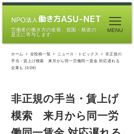
メ
イ
ン
労働者の働き方の改善、貧困・格差の
MENU
コ
是正に寄与します
ン
テ
ホーム
全投稿一覧
ニュース・トピックス
非正規の
ン
手当・賃上げ模索 来月から同一労働同一賃金 対応遅れる
ツ
企業も (3/28)
へ
移
動
非正規の手当・賃上げ
模索 来月から同一労
働同一賃金 対応遅れる