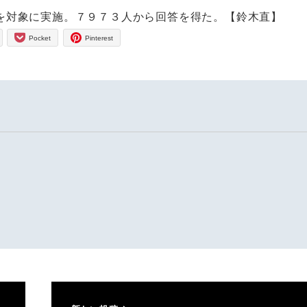
を対象に実施。７９７３人から回答を得た。【鈴木直】
Pocket
Pinterest