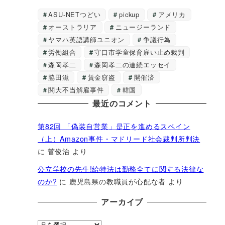
ASU-NETつどい
pickup
アメリカ
オーストラリア
ニュージーランド
ヤマハ英語講師ユニオン
争議行為
労働組合
守口市学童保育雇い止め裁判
森岡孝二
森岡孝二の連続エッセイ
脇田滋
賃金窃盗
開催済
関大不当解雇事件
韓国
最近のコメント
第82回 「偽装自営業」是正を進めるスペイン
（上）Amazon事件・マドリード社会裁判所判決
に
菅俊治
より
公立学校の先生!給特法は勤務全てに関する法律な
のか?
に
鹿児島県の教職員が心配な者
より
アーカイブ
ア