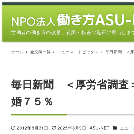
メ
イ
ン
コ
労働者の働き方の改善、貧困・格差の是正に寄与しま
ン
テ
ホーム
全投稿一覧
ニュース・トピックス
毎日新聞 ＜
ン
ツ
へ
移
毎日新聞 ＜厚労省調査
動
婚７５％
カテゴリ
2012年8月31日
2025年8月9日
ASU-NET
ニュー
投稿日
更新日
著