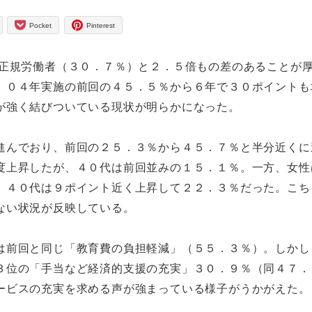
Pocket
Pinterest
正規労働者（３０．７％）と２．５倍もの差のあることが
。０４年実施の前回の４５．５％から６年で３０ポイントも
が強く結びついている現状が明らかになった。
進んでおり、前回の２５．３％から４５．７％と半分近くに
度上昇したが、４０代は前回並みの１５．１％。一方、女性
、４０代は９ポイント近く上昇して２２．３％だった。こち
ない状況が反映している。
は前回と同じ「教育費の負担軽減」（５５．３％）。しかし
３位の「手当など経済的支援の充実」３０．９％（同４７．
ービスの充実を求める声が強まっている様子がうかがえた。