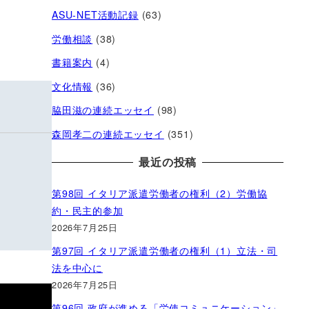
ASU-NET活動記録
(63)
労働相談
(38)
書籍案内
(4)
文化情報
(36)
脇田滋の連続エッセイ
(98)
森岡孝二の連続エッセイ
(351)
最近の投稿
第98回 イタリア派遣労働者の権利（2）労働協
約・民主的参加
2026年7月25日
第97回 イタリア派遣労働者の権利（1）立法・司
法を中心に
2026年7月25日
第96回 政府が進める「労使コミュニケーション」