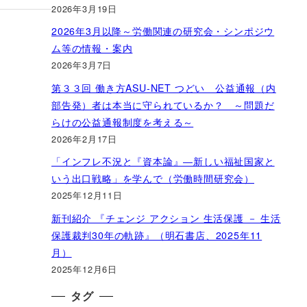
2026年3月19日
2026年3月以降～労働関連の研究会・シンポジウ
ム等の情報・案内
2026年3月7日
第３３回 働き方ASU-NET つどい 公益通報（内
部告発）者は本当に守られているか？ ～問題だ
らけの公益通報制度を考える～
2026年2月17日
「インフレ不況と『資本論』―新しい福祉国家と
いう出口戦略」を学んで（労働時間研究会）
2025年12月11日
新刊紹介 『チェンジ アクション 生活保護 － 生活
保護裁判30年の軌跡』（明石書店、2025年11
月）
2025年12月6日
タグ