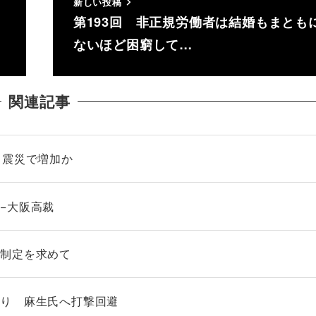
新しい投稿
第193回 非正規労働者は結婚もまとも
ないほど困窮して…
関連記事
、震災で増加か
−大阪高裁
律制定を求めて
送り 麻生氏へ打撃回避