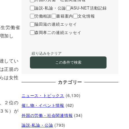
論説-私論・公論
ASU-NET活動記録
労働相談
書籍案内
文化情報
脇田滋の連続エッセイ
厚生労働省
森岡孝二の連続エッセイ
増加し
絞り込みをクリア
達してい
この条件で検索
は正規の
らは女性
カテゴリー
ニュース・トピックス
(6,130)
、２位の
催し物・イベント情報
(62)
３％）が
外国の労働・社会関連情報
(34)
論説-私論・公論
(793)