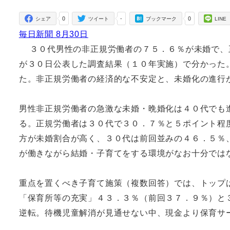
者
0
-
0
シェア
ツイート
ブックマーク
LINE
毎日新聞 8月30日
３０代男性の非正規労働者の７５．６％が未婚で、
が３０日公表した調査結果（１０年実施）で分かった
た。非正規労働者の経済的な不安定と、未婚化の進行
男性非正規労働者の急激な未婚・晩婚化は４０代でも
る。正規労働者は３０代で３０．７％と５ポイント程
方が未婚割合が高く、３０代は前回並みの４６．５％
が働きながら結婚・子育てをする環境がなお十分では
重点を置くべき子育て施策（複数回答）では、トップ
「保育所等の充実」４３．３％（前回３７．９％）と
逆転。待機児童解消が見通せない中、現金より保育サ