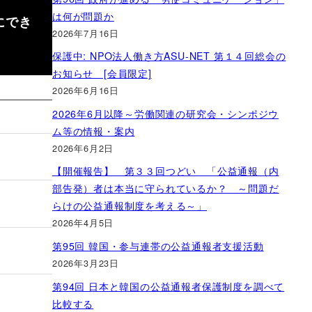
は何が問題か
にでき
2026年7月16日
保護中: NPO法人働き方ASU-NET 第１４回総会の
お知らせ [会員限定]
2026年6月16日
2026年6月以降～労働関連の研究会・シンポジウ
ム等の情報・案内
2026年6月2日
【開催報告】 第３３回つどい 「公益通報（内
部告発）者は本当に守られているか？ ～問題だ
らけの公益通報制度を考える～」
2026年4月5日
第95回 韓国・参与連帯の公益通報者支援活動
2026年3月23日
第94回 日本と韓国の公益通報者保護制度を調べて
比較する