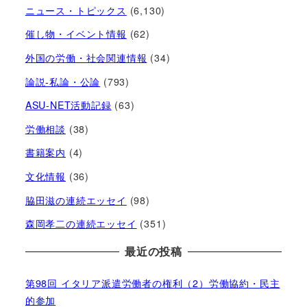
ニュース・トピックス
(6,130)
催し物・イベント情報
(62)
外国の労働・社会関連情報
(34)
論説-私論・公論
(793)
ASU-NET活動記録
(63)
労働相談
(38)
書籍案内
(4)
文化情報
(36)
脇田滋の連続エッセイ
(98)
森岡孝二の連続エッセイ
(351)
最近の投稿
第98回 イタリア派遣労働者の権利（2）労働協約・民主
的参加