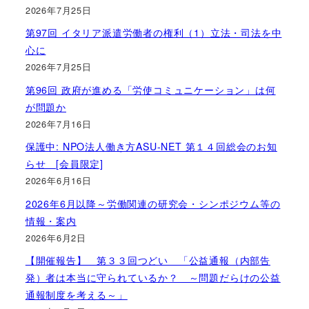
2026年7月25日
第97回 イタリア派遣労働者の権利（1）立法・司法を中
心に
2026年7月25日
第96回 政府が進める「労使コミュニケーション」は何
が問題か
2026年7月16日
保護中: NPO法人働き方ASU-NET 第１４回総会のお知
らせ [会員限定]
2026年6月16日
2026年6月以降～労働関連の研究会・シンポジウム等の
情報・案内
2026年6月2日
【開催報告】 第３３回つどい 「公益通報（内部告
発）者は本当に守られているか？ ～問題だらけの公益
通報制度を考える～」