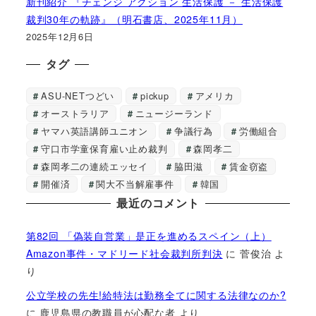
新刊紹介 『チェンジ アクション 生活保護 － 生活保護
裁判30年の軌跡』（明石書店、2025年11月）
2025年12月6日
タグ
ASU-NETつどい
pickup
アメリカ
オーストラリア
ニュージーランド
ヤマハ英語講師ユニオン
争議行為
労働組合
守口市学童保育雇い止め裁判
森岡孝二
森岡孝二の連続エッセイ
脇田滋
賃金窃盗
開催済
関大不当解雇事件
韓国
最近のコメント
第82回 「偽装自営業」是正を進めるスペイン（上）
Amazon事件・マドリード社会裁判所判決
に
菅俊治
よ
り
公立学校の先生!給特法は勤務全てに関する法律なのか?
に
鹿児島県の教職員が心配な者
より