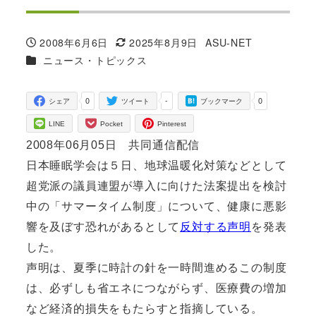
2008年6月6日
2025年8月9日
ASU-NET
投稿日
更新日
著
カテゴリー
ニュース・トピックス
者
0
-
0
シェア
ツイート
ブックマーク
LINE
Pocket
Pinterest
2008年06月05日 共同通信配信
日本睡眠学会は５日、地球温暖化対策などとして
超党派の議員連盟が導入に向けた法案提出を検討
中の「サマータイム制度」について、健康に悪影
響を及ぼす恐れがあるとして
反対する声明
を発表
した。
声明は、夏季に時計の針を一時間進めるこの制度
は、必ずしも省エネにつながらず、医療費の増加
など経済的損失をもたらすと指摘している。