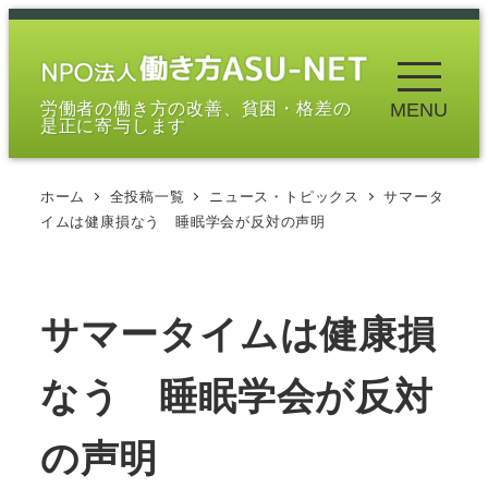
メ
イ
ン
労働者の働き方の改善、貧困・格差の
MENU
コ
是正に寄与します
ン
テ
ホーム
全投稿一覧
ニュース・トピックス
サマータ
ン
イムは健康損なう 睡眠学会が反対の声明
ツ
へ
移
サマータイムは健康損
動
なう 睡眠学会が反対
の声明