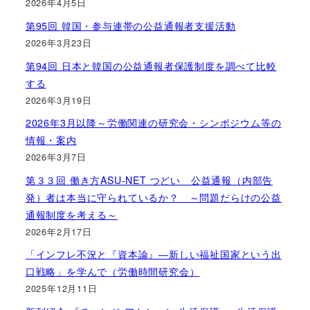
2026年4月5日
第95回 韓国・参与連帯の公益通報者支援活動
2026年3月23日
第94回 日本と韓国の公益通報者保護制度を調べて比較
する
2026年3月19日
2026年3月以降～労働関連の研究会・シンポジウム等の
情報・案内
2026年3月7日
第３３回 働き方ASU-NET つどい 公益通報（内部告
発）者は本当に守られているか？ ～問題だらけの公益
通報制度を考える～
2026年2月17日
「インフレ不況と『資本論』―新しい福祉国家という出
口戦略」を学んで（労働時間研究会）
2025年12月11日