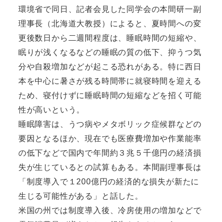
環境省で同日、記者会見した同学会の本間研一副
理事長（北海道大教授）によると、夏時間への変
更後数日から二週間程度は、睡眠時間の短縮や、
眠りが浅くなるなどの睡眠の質の低下、抑うつ気
分や自殺増加などが起こる恐れがある。特に西日
本を中心に暑さが残る時間帯に就寝時間を迎える
ため、寝付けずに睡眠時間の短縮などを招く可能
性が高いという。
睡眠障害は、うつ病やメタボリック症候群などの
要因となるほか、現在でも医療費増加や作業能率
の低下などで国内で年間約３兆５千億円の経済損
失が生じているとの試算もある。本間副理事長は
「制度導入で１200億円の経済的な損失が新たに
生じる可能性がある」と話した。
米国の州では制度導入後、冷房使用の増加などで