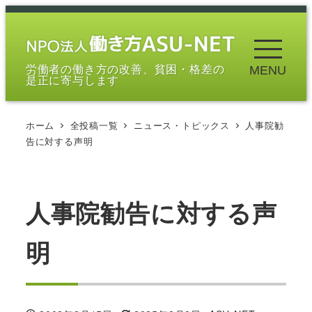
メ
イ
ン
労働者の働き方の改善、貧困・格差の
MENU
コ
是正に寄与します
ン
テ
ホーム
全投稿一覧
ニュース・トピックス
人事院勧
ン
告に対する声明
ツ
へ
移
人事院勧告に対する声
動
明