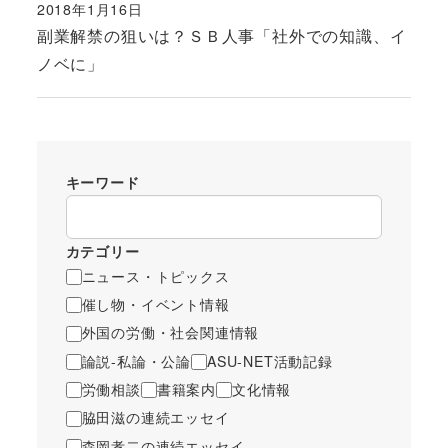
2018年1月16日
投稿日
副業解禁の狙いは？ＳＢ人事「社外での知識、イ
ノベに」
キーワード
カテゴリー
ニュース・トピックス
催し物・イベント情報
外国の労働・社会関連情報
論説-私論・公論
ASU-NET活動記録
労働相談
書籍案内
文化情報
脇田滋の連続エッセイ
森岡孝二の連続エッセイ