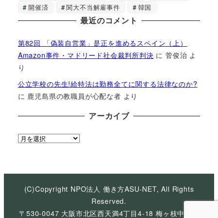
開催済
関大不当解雇事件
韓国
最近のコメント
第82回 「偽装自営業」是正を進めるスペイン（上）
Amazon事件・マドリード社会裁判所判決
に
菅俊治
よ
り
公立学校の先生!給特法は勤務全てに関する法律なのか?
に
鹿児島県の教職員が心配な者
より
アーカイブ
ア
ー
カ
イ
ブ
(C)Copyright NPO法人 働き方ASU-NET, All Rights
Reserved.
〒530-0047 大阪市北区西天満4丁目4-18 梅ヶ枝中央ビ