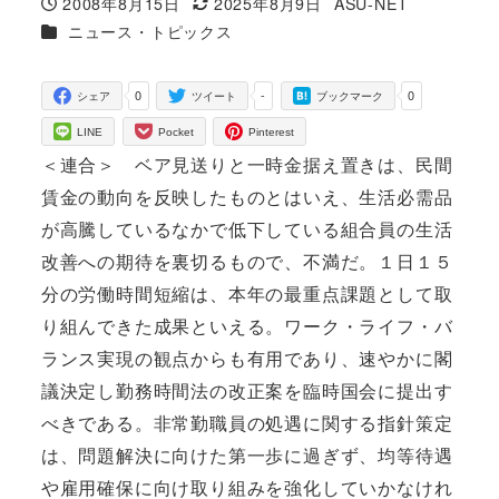
2008年8月15日
2025年8月9日
ASU-NET
投稿日
更新日
著
カテゴリー
ニュース・トピックス
者
0
-
0
シェア
ツイート
ブックマーク
LINE
Pocket
Pinterest
＜連合＞
ベア見送りと一時金据え置きは、民間
賃金の動向を反映したものとはいえ、生活必需品
が高騰しているなかで低下している組合員の生活
改善への期待を裏切るもので、不満だ。
１日１５
分の労働時間短縮は、本年の最重点課題として取
り組んできた成果といえる。ワーク・ライフ・バ
ランス実現の観点からも有用であり、速やかに閣
議決定し勤務時間法の改正案を臨時国会に提出す
べきである。
非常勤職員の処遇に関する指針策定
は、問題解決に向けた第一歩に過ぎず、均等待遇
や雇用確保に向け取り組みを強化していかなけれ