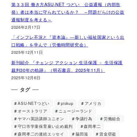
第３３回 働き方ASU-NET つどい 公益通報（内部告
発）者は本当に守られているか？ ～問題だらけの公益
通報制度を考える～
2026年2月17日
「インフレ不況と『資本論』―新しい福祉国家という出
口戦略」を学んで（労働時間研究会）
2025年12月11日
新刊紹介 『チェンジ アクション 生活保護 － 生活保護
裁判30年の軌跡』（明石書店、2025年11月）
2025年12月6日
タグ
ASU-NETつどい
pickup
アメリカ
オーストラリア
ニュージーランド
ヤマハ英語講師ユニオン
争議行為
労働組合
守口市学童保育雇い止め裁判
森岡孝二
森岡孝二の連続エッセイ
脇田滋
賃金窃盗