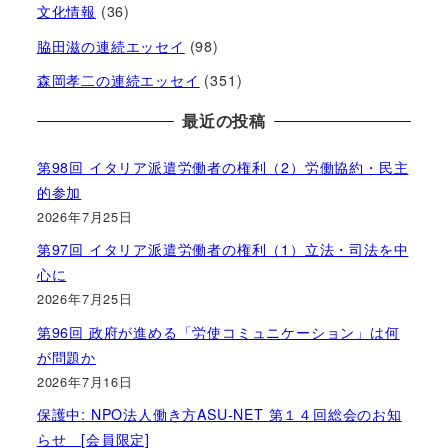
文化情報
(36)
脇田滋の連続エッセイ
(98)
森岡孝二の連続エッセイ
(351)
最近の投稿
第98回 イタリア派遣労働者の権利（2）労働協約・民主
的参加
2026年7月25日
第97回 イタリア派遣労働者の権利（1）立法・司法を中
心に
2026年7月25日
第96回 政府が進める「労使コミュニケーション」は何
が問題か
2026年7月16日
保護中: NPO法人働き方ASU-NET 第１４回総会のお知
らせ [会員限定]