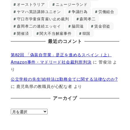
オーストラリア
ニュージーランド
ヤマハ英語講師ユニオン
争議行為
労働組合
守口市学童保育雇い止め裁判
森岡孝二
森岡孝二の連続エッセイ
脇田滋
賃金窃盗
開催済
関大不当解雇事件
韓国
最近のコメント
第82回 「偽装自営業」是正を進めるスペイン（上）
Amazon事件・マドリード社会裁判所判決
に
菅俊治
よ
り
公立学校の先生!給特法は勤務全てに関する法律なのか?
に
鹿児島県の教職員が心配な者
より
アーカイブ
ア
ー
カ