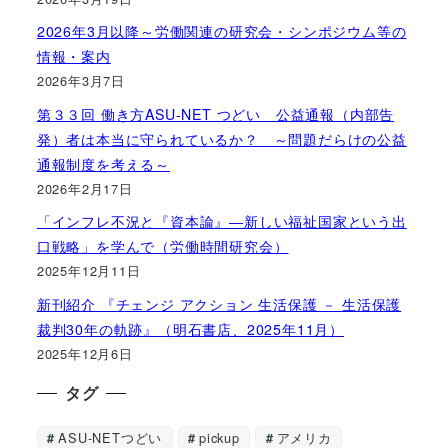
2026年3月以降～労働関連の研究会・シンポジウム等の
情報・案内
2026年3月7日
第３３回 働き方ASU-NET つどい 公益通報（内部告
発）者は本当に守られているか？ ～問題だらけの公益
通報制度を考える～
2026年2月17日
「インフレ不況と『資本論』―新しい福祉国家という出
口戦略」を学んで（労働時間研究会）
2025年12月11日
新刊紹介 『チェンジ アクション 生活保護 － 生活保護
裁判30年の軌跡』（明石書店、2025年11月）
2025年12月6日
タグ
ASU-NETつどい
pickup
アメリカ