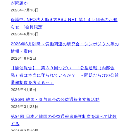
が問題か
2026年7月16日
保護中: NPO法人働き方ASU-NET 第１４回総会のお知
らせ [会員限定]
2026年6月16日
2026年6月以降～労働関連の研究会・シンポジウム等の
情報・案内
2026年6月2日
【開催報告】 第３３回つどい 「公益通報（内部告
発）者は本当に守られているか？ ～問題だらけの公益
通報制度を考える～」
2026年4月5日
第95回 韓国・参与連帯の公益通報者支援活動
2026年3月23日
第94回 日本と韓国の公益通報者保護制度を調べて比較
する
2026年3月19日