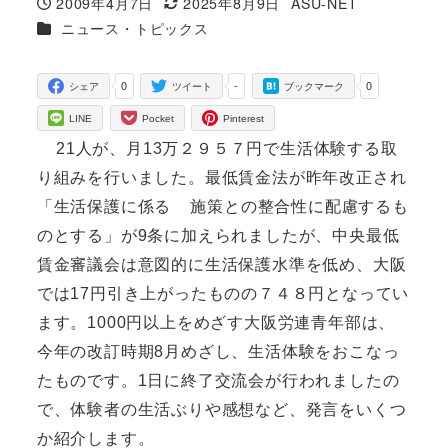
2009年4月7日
2025年8月9日
ASU-NET
投稿日
更新日
著
カテゴリー
ニュース・トピックス
者
0
-
0
シェア
ツイート
ブックマーク
LINE
Pocket
Pinterest
21人が、月13万２９５７円で生活体験する取
り組みを行いました。最低賃金法が昨年改正され
「生活保護に係る 施策との整合性に配慮するも
のとする」が9条に加えられましたが、中央最低
賃金審議会は意図的に生活保護水準を低め、大阪
では17円引き上がったものの７４８円となってい
ます。1000円以上をめざす大阪労連青年部は、
今年の改訂時期8月めざし、生活体験をおこなっ
たものです。1日に終了交流会が行われましたの
で、体験者の生活ぶりや感想など、発言をいくつ
か紹介します。