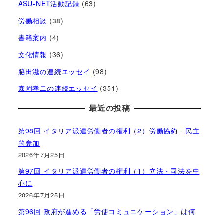
ASU-NET活動記録
(63)
労働相談
(38)
書籍案内
(4)
文化情報
(36)
脇田滋の連続エッセイ
(98)
森岡孝二の連続エッセイ
(351)
最近の投稿
第98回 イタリア派遣労働者の権利（2）労働協約・民主
的参加
2026年7月25日
第97回 イタリア派遣労働者の権利（1）立法・司法を中
心に
2026年7月25日
第96回 政府が進める「労使コミュニケーション」は何