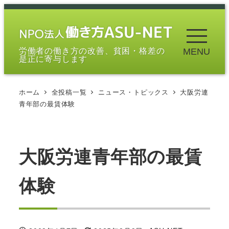
メ
イ
ン
労働者の働き方の改善、貧困・格差の
MENU
コ
是正に寄与します
ン
テ
ホーム
全投稿一覧
ニュース・トピックス
大阪労連
ン
青年部の最賃体験
ツ
へ
移
大阪労連青年部の最賃
動
体験