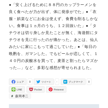
●「安く上げるために８８円のカップラーメンを
良く食べたが力が出ず、体に発疹がでた」●「衣
服・娯楽などにお金は使えず、食費を削るしかな
い。食事は１ヵ月のうち、１２回抜いた」●「タ
チウオは切り身しか見たことが無く、海遊館にタ
チウオを見に行ったのが痛かった。あとは、仙人
みたいに家にこもって過ごしていた」●「毎日の
晩酌を、ガマンした。でもビールが恋しくて、１
４０円の炭酸水を買って、麦茶と割ったらマズか
った…」など、多彩な感想が寄せられました。
0
-
0
シェア
ツイート
ブックマーク
LINE
Pocket
Pinterest
森岡孝二