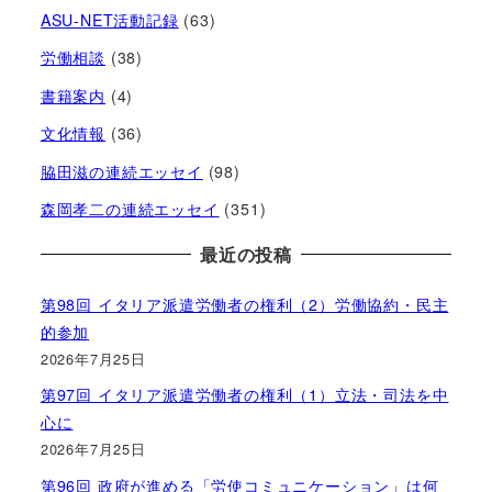
ASU-NET活動記録
(63)
労働相談
(38)
書籍案内
(4)
文化情報
(36)
脇田滋の連続エッセイ
(98)
森岡孝二の連続エッセイ
(351)
最近の投稿
第98回 イタリア派遣労働者の権利（2）労働協約・民主
的参加
2026年7月25日
第97回 イタリア派遣労働者の権利（1）立法・司法を中
心に
2026年7月25日
第96回 政府が進める「労使コミュニケーション」は何