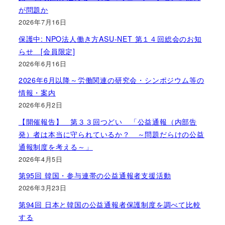
が問題か
2026年7月16日
保護中: NPO法人働き方ASU-NET 第１４回総会のお知
らせ [会員限定]
2026年6月16日
2026年6月以降～労働関連の研究会・シンポジウム等の
情報・案内
2026年6月2日
【開催報告】 第３３回つどい 「公益通報（内部告
発）者は本当に守られているか？ ～問題だらけの公益
通報制度を考える～」
2026年4月5日
第95回 韓国・参与連帯の公益通報者支援活動
2026年3月23日
第94回 日本と韓国の公益通報者保護制度を調べて比較
する