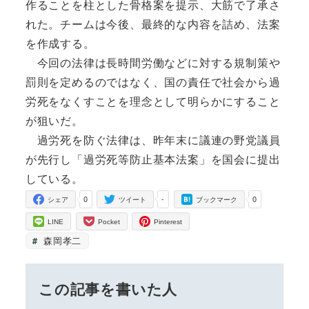
作ることを柱とした骨格案を提示、大筋で了承さ
れた。チームは今後、最終的な内容を詰め、法案
を作成する。
今回の法律は長時間労働などに対する規制策や
罰則を定めるのではなく、国の責任で社会から過
労死をなくすことを理念として明らかにすること
が狙いだ。
過労死を防ぐ法律は、昨年末に議連の野党議員
が先行し「過労死等防止基本法案」を国会に提出
している。
0
-
0
シェア
ツイート
ブックマーク
LINE
Pocket
Pinterest
森岡孝二
この記事を書いた人