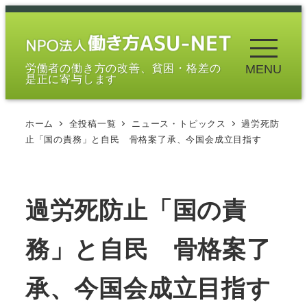
メ
イ
ン
労働者の働き方の改善、貧困・格差の
MENU
コ
是正に寄与します
ン
テ
ホーム
全投稿一覧
ニュース・トピックス
過労死防
ン
止「国の責務」と自民 骨格案了承、今国会成立目指す
ツ
へ
移
過労死防止「国の責
動
務」と自民 骨格案了
承、今国会成立目指す