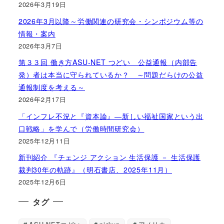
2026年3月19日
2026年3月以降～労働関連の研究会・シンポジウム等の
情報・案内
2026年3月7日
第３３回 働き方ASU-NET つどい 公益通報（内部告
発）者は本当に守られているか？ ～問題だらけの公益
通報制度を考える～
2026年2月17日
「インフレ不況と『資本論』―新しい福祉国家という出
口戦略」を学んで（労働時間研究会）
2025年12月11日
新刊紹介 『チェンジ アクション 生活保護 － 生活保護
裁判30年の軌跡』（明石書店、2025年11月）
2025年12月6日
タグ