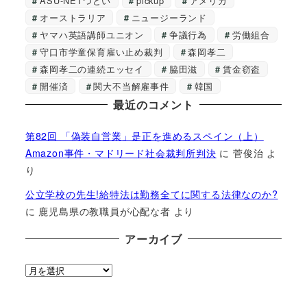
ASU-NETつどい
pickup
アメリカ
オーストラリア
ニュージーランド
ヤマハ英語講師ユニオン
争議行為
労働組合
守口市学童保育雇い止め裁判
森岡孝二
森岡孝二の連続エッセイ
脇田滋
賃金窃盗
開催済
関大不当解雇事件
韓国
最近のコメント
第82回 「偽装自営業」是正を進めるスペイン（上）
Amazon事件・マドリード社会裁判所判決
に
菅俊治
よ
り
公立学校の先生!給特法は勤務全てに関する法律なのか?
に
鹿児島県の教職員が心配な者
より
アーカイブ
ア
ー
カ