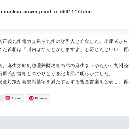
ai-nuclear-power-plant_n_5601147.html
貫正義九州電力会長ら九州の財界人と会食した。出席者から
れた首相は「川内はなんとかしますよ」と応じたといい、再
食。麻生太郎副総理兼財務相の弟の麻生泰（ゆたか）九州経
石原氏が首相とのやりとりを記者団に明らかにした。
安全対策が新規制基準を満たすとする審査書案を公表し、再
Pocket
Pinterest