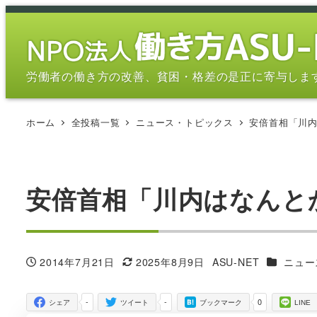
メ
イ
ン
コ
労働者の働き方の改善、貧困・格差の是正に寄与しま
ン
テ
ホーム
全投稿一覧
ニュース・トピックス
安倍首相「川
ン
ツ
へ
移
安倍首相「川内はなんと
動
カテゴリ
2014年7月21日
2025年8月9日
ASU-NET
ニュー
投稿日
更新日
著
者
-
-
0
シェア
ツイート
ブックマーク
LINE