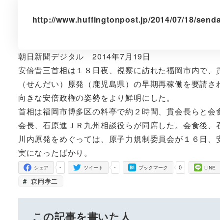
http://www.huffingtonpost.jp/2014/07/18/send
朝日新聞デジタル 2014年7月19日
安倍晋三首相は１８日夜、視察に訪れた福岡市内で、
（せんだい）原発（鹿児島県）の早期再稼働を要請さ
向きな安倍政権の姿勢をより鮮明にした。
首相は福岡市博多区の料亭で約２時間、貫会長らと会
会長、石原進ＪＲ九州相談役らが同席した。会食後、
川内原発をめぐっては、原子力規制委員会が１６日、
実になったばかり。
-
-
0
シェア
ツイート
ブックマーク
LINE
森岡孝二
この記事を書いた人