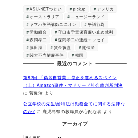
ASU-NETつどい
pickup
アメリカ
オーストラリア
ニュージーランド
ヤマハ英語講師ユニオン
争議行為
労働組合
守口市学童保育雇い止め裁判
森岡孝二
森岡孝二の連続エッセイ
脇田滋
賃金窃盗
開催済
関大不当解雇事件
韓国
最近のコメント
第82回 「偽装自営業」是正を進めるスペイン
（上）Amazon事件・マドリード社会裁判所判決
に
菅俊治
より
公立学校の先生!給特法は勤務全てに関する法律な
のか?
に
鹿児島県の教職員が心配な者
より
アーカイブ
ア