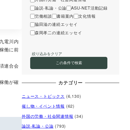
論説-私論・公論
ASU-NET活動記録
労働相談
書籍案内
文化情報
脇田滋の連続エッセイ
森岡孝二の連続エッセイ
九電川内
稼働に前
絞り込みをクリア
この条件で検索
済連合会
稼働が確
カテゴリー
ニュース・トピックス
(6,130)
催し物・イベント情報
(62)
外国の労働・社会関連情報
(34)
論説-私論・公論
(793)