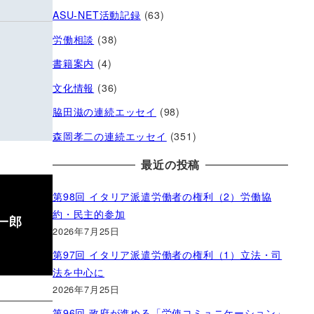
ASU-NET活動記録
(63)
労働相談
(38)
書籍案内
(4)
文化情報
(36)
脇田滋の連続エッセイ
(98)
森岡孝二の連続エッセイ
(351)
最近の投稿
第98回 イタリア派遣労働者の権利（2）労働協
約・民主的参加
一郎
2026年7月25日
第97回 イタリア派遣労働者の権利（1）立法・司
法を中心に
2026年7月25日
第96回 政府が進める「労使コミュニケーション」