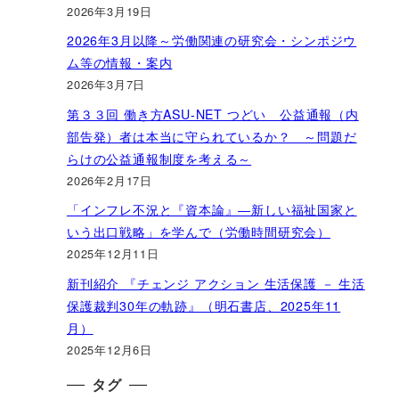
2026年3月19日
2026年3月以降～労働関連の研究会・シンポジウ
ム等の情報・案内
2026年3月7日
第３３回 働き方ASU-NET つどい 公益通報（内
部告発）者は本当に守られているか？ ～問題だ
らけの公益通報制度を考える～
2026年2月17日
「インフレ不況と『資本論』―新しい福祉国家と
いう出口戦略」を学んで（労働時間研究会）
2025年12月11日
新刊紹介 『チェンジ アクション 生活保護 － 生活
保護裁判30年の軌跡』（明石書店、2025年11
月）
2025年12月6日
タグ