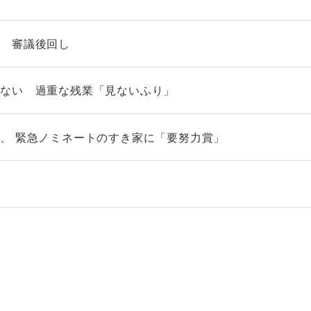
に 審議後回し
れない 過重な残業「見ないふり」
、 緊急ノミネートのすき家に「要努力賞」