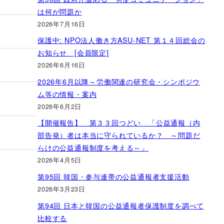
は何が問題か
2026年7月16日
保護中: NPO法人働き方ASU-NET 第１４回総会の
お知らせ [会員限定]
2026年6月16日
2026年6月以降～労働関連の研究会・シンポジウ
ム等の情報・案内
2026年6月2日
【開催報告】 第３３回つどい 「公益通報（内
部告発）者は本当に守られているか？ ～問題だ
らけの公益通報制度を考える～」
2026年4月5日
第95回 韓国・参与連帯の公益通報者支援活動
2026年3月23日
第94回 日本と韓国の公益通報者保護制度を調べて
比較する