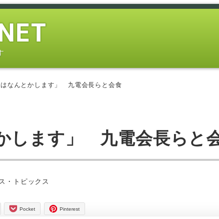
す
内はなんとかします」 九電会長らと会食
かします」 九電会長らと
ー
ス・トピックス
Pocket
Pinterest