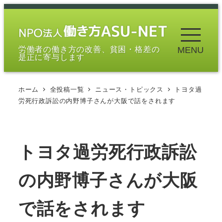
メ
イ
ン
労働者の働き方の改善、貧困・格差の
MENU
コ
是正に寄与します
ン
テ
ホーム
全投稿一覧
ニュース・トピックス
トヨタ過
ン
労死行政訴訟の内野博子さんが大阪で話をされます
ツ
へ
移
トヨタ過労死行政訴訟
動
の内野博子さんが大阪
で話をされます