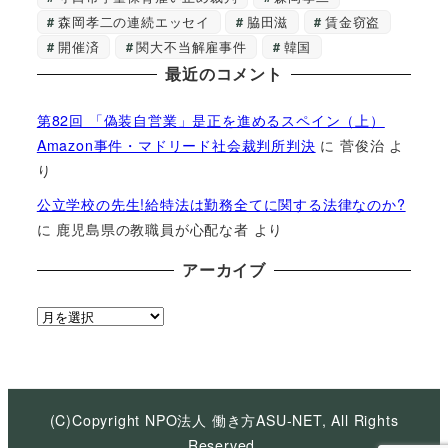
森岡孝二の連続エッセイ
脇田滋
賃金窃盗
開催済
関大不当解雇事件
韓国
最近のコメント
第82回 「偽装自営業」是正を進めるスペイン（上）
Amazon事件・マドリード社会裁判所判決
に
菅俊治
よ
り
公立学校の先生!給特法は勤務全てに関する法律なのか?
に
鹿児島県の教職員が心配な者
より
アーカイブ
ア
ー
カ
イ
ブ
(C)Copyright NPO法人 働き方ASU-NET, All Rights
Reserved.