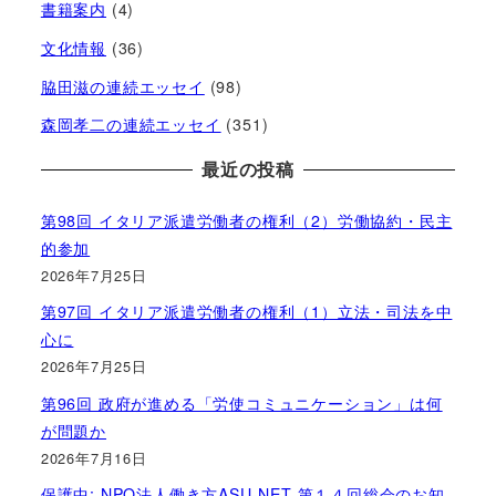
書籍案内
(4)
文化情報
(36)
脇田滋の連続エッセイ
(98)
森岡孝二の連続エッセイ
(351)
最近の投稿
第98回 イタリア派遣労働者の権利（2）労働協約・民主
的参加
2026年7月25日
第97回 イタリア派遣労働者の権利（1）立法・司法を中
心に
2026年7月25日
第96回 政府が進める「労使コミュニケーション」は何
が問題か
2026年7月16日
保護中: NPO法人働き方ASU-NET 第１４回総会のお知