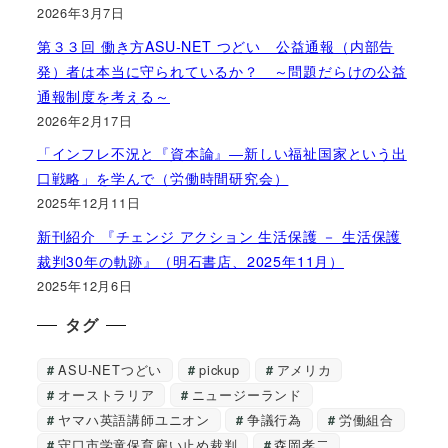
2026年3月7日
第３３回 働き方ASU-NET つどい 公益通報（内部告
発）者は本当に守られているか？ ～問題だらけの公益
通報制度を考える～
2026年2月17日
「インフレ不況と『資本論』―新しい福祉国家という出
口戦略」を学んで（労働時間研究会）
2025年12月11日
新刊紹介 『チェンジ アクション 生活保護 － 生活保護
裁判30年の軌跡』（明石書店、2025年11月）
2025年12月6日
タグ
ASU-NETつどい
pickup
アメリカ
オーストラリア
ニュージーランド
ヤマハ英語講師ユニオン
争議行為
労働組合
守口市学童保育雇い止め裁判
森岡孝二