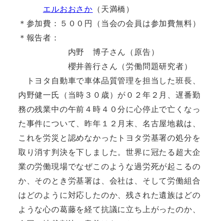
エルおおさか
（天満橋）
＊参加費：５００円（当会の会員は参加費無料）
＊報告者：
内野 博子さん（原告）
櫻井善行さん（労働問題研究者）
トヨタ自動車で車体品質管理を担当した班長、
内野健一氏（当時３０歳）が０２年２月、遅番勤
務の残業中の午前４時４０分に心停止で亡くなっ
た事件について、昨年１２月末、名古屋地裁は、
これを労災と認めなかったトヨタ労基署の処分を
取り消す判決を下しました。世界に冠たる超大企
業の労働現場でなぜこのような過労死が起こるの
か、そのとき労基署は、会社は、そして労働組合
はどのように対応したのか、残された遺族はどの
ような心の葛藤を経て抗議に立ち上がったのか、