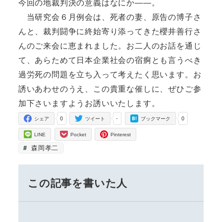
今回の地裁判決の意義はなにか――。
当研究会６月例会は、死者の妻、原告の博子さ
んと、裁判闘争に終始寄り添ってきた櫻井善行さ
んのご来会に恵まれました。お二人のお話を通じ
て、あらためて日本企業社会の宿痾とも言うべき
過労死の問題を立ち入って考えたく思います。お
誘いあわせのうえ、この貴重な催しに、ぜひご参
加下さいますようお誘いいたします。
0
-
0
シェア
ツイート
ブックマーク
LINE
Pocket
Pinterest
森岡孝二
この記事を書いた人