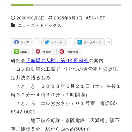
2008年6月8日
2025年8月9日
ASU-NET
投稿日
更新日
著
カテゴリー
ニュース・トピックス
者
0
-
0
シェア
ツイート
ブックマーク
LINE
Pocket
Pinterest
研究会
「職場の人権」第105回例会
の案内
トヨタ自動車の工場で−ひとつの過労死と労災認
定判決の語るもの
＊と き：２００８年６月２１日（土） 午後１
時３０分〜４時３０分（１時開場）
＊ところ：エルおおさか７０１号室 電話06-
6942-0001
（地下鉄谷町線・京阪電鉄「天満橋」駅下
車。徒歩５分。駅から西へ約300m）