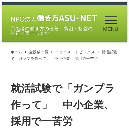
メ
イ
ン
労働者の働き方の改善、貧困・格差の
MENU
コ
是正に寄与します
ン
テ
ホーム
全投稿一覧
ニュース・トピックス
就活試験
ン
で「ガンプラ作って」 中小企業、採用で一苦労
ツ
へ
移
就活試験で「ガンプラ
動
作って」 中小企業、
採用で一苦労