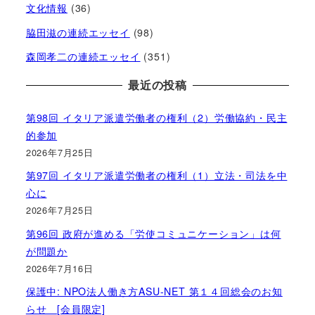
文化情報
(36)
脇田滋の連続エッセイ
(98)
森岡孝二の連続エッセイ
(351)
最近の投稿
第98回 イタリア派遣労働者の権利（2）労働協約・民主
的参加
2026年7月25日
第97回 イタリア派遣労働者の権利（1）立法・司法を中
心に
2026年7月25日
第96回 政府が進める「労使コミュニケーション」は何
が問題か
2026年7月16日
保護中: NPO法人働き方ASU-NET 第１４回総会のお知
らせ [会員限定]