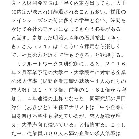
亮・人財開発室長は「早く内定を出しても、大手
に内定が決まれば辞退されることも多い。採用の
メインシーズンの前に多くの学生と会い、時間を
かけて会社のファンになってもらう必要がある」
と話す。参加した明治大４年の石川裕生（ゆう
き）さん（２１）は「こういう採用なら楽しく
て、社員の方と近くで話もできる」と歓迎する。
リクルートワークス研究所によると、２０１６
年３月卒業予定の大学生・大学院生に対する企業
の求人倍率（民間企業志望の就活生１人あたりの
求人数）は１・７３倍。前年の１・６１倍から増
加し、４年連続の上昇となった。同研究所の戸田
淳仁（あきひと）主任アナリストは「中小企業に
目を向ける学生も増えているが、求人意欲が増
え、大手志向も続いている」と指摘する。こうし
た中、従業員３００人未満の企業の求人倍率は