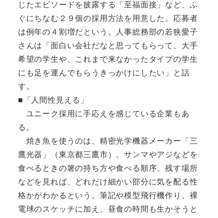
じたエピソードを披露する「至福面接」など、ふ
ぐにちなむ２９個の採用方法を用意した。応募者
は例年の４割増だという。人事総務部の若狭愛子
さんは「面白い会社だなと思ってもらって、大手
希望の学生や、これまで来なかったタイプの学生
にも足を運んでもらうきっかけにしたい」と話
す。
■「人間性見える」
ユニーク採用に手応えを感じている企業もあ
る。
焼き魚を使うのは、精密光学機器メーカー「三
鷹光器」（東京都三鷹市）。サンマやアジなどを
食べるときの箸の持ち方や食べる順序、残す場所
などを見れば、どれだけ細かい部分に気を配る性
格かがわかるという。筆記や模型飛行機作り、裸
電球のスケッチに加え、昼食の時間も生かそうと