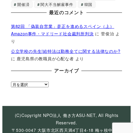
開催済
関大不当解雇事件
韓国
最近のコメント
第82回 「偽装自営業」是正を進めるスペイン（上）
Amazon事件・マドリード社会裁判所判決
に
菅俊治
よ
り
公立学校の先生!給特法は勤務全てに関する法律なのか?
に
鹿児島県の教職員が心配な者
より
アーカイブ
ア
ー
カ
イ
ブ
(C)Copyright NPO法人 働き方ASU-NET, All Rights
Reserved.
〒530-0047 大阪市北区西天満4丁目4-18 梅ヶ枝中央ビ