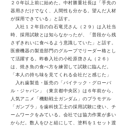
２０年以上前に始めた。中村勝重社長は「手先の
器用さだけでなく、人間性も分かる。望んだ人材
が採用できている」と話す。
入社１２年目の白石竜児さん（２９）は入社当
時、採用試験とは知らなかったが、「普段から残
さずきれいに食べるよう意識していた」と話す。
医療機器の製造部門のグループでリーダー格とし
て活躍する。昨春入社の小松原啓さん（２６）
は、焼き魚の食べ方を練習して試験に臨んだ。
「本人の持ち味を見てくれる会社だと感じた」
入れ歯製造・販売の「バイテック・グローバ
ル・ジャパン」（東京都中央区）は６年前から、
人気アニメ「機動戦士ガンダム」のプラモデル
「ガンプラ」を歯科技工士の採用試験に使い、チ
ームワークをみている。会社では協力作業が多い
からだ。数人をひと組にして、塗料を１セット渡