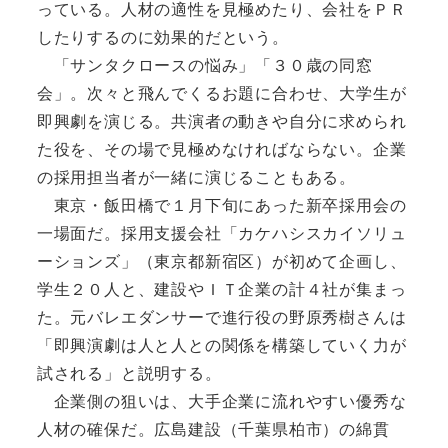
っている。人材の適性を見極めたり、会社をＰＲ
したりするのに効果的だという。
「サンタクロースの悩み」「３０歳の同窓
会」。次々と飛んでくるお題に合わせ、大学生が
即興劇を演じる。共演者の動きや自分に求められ
た役を、その場で見極めなければならない。企業
の採用担当者が一緒に演じることもある。
東京・飯田橋で１月下旬にあった新卒採用会の
一場面だ。採用支援会社「カケハシスカイソリュ
ーションズ」（東京都新宿区）が初めて企画し、
学生２０人と、建設やＩＴ企業の計４社が集まっ
た。元バレエダンサーで進行役の野原秀樹さんは
「即興演劇は人と人との関係を構築していく力が
試される」と説明する。
企業側の狙いは、大手企業に流れやすい優秀な
人材の確保だ。広島建設（千葉県柏市）の綿貫