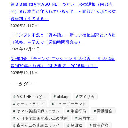
第３３回 働き方ASU-NET つどい 公益通報（内部告
発）者は本当に守られているか？ ～問題だらけの公益
通報制度を考える～
2026年2月17日
「インフレ不況と『資本論』―新しい福祉国家という出
口戦略」を学んで（労働時間研究会）
2025年12月11日
新刊紹介 『チェンジ アクション 生活保護 － 生活保護
裁判30年の軌跡』（明石書店、2025年11月）
2025年12月6日
タグ
ASU-NETつどい
pickup
アメリカ
オーストラリア
ニュージーランド
ヤマハ英語講師ユニオン
争議行為
労働組合
守口市学童保育雇い止め裁判
森岡孝二
森岡孝二の連続エッセイ
脇田滋
賃金窃盗