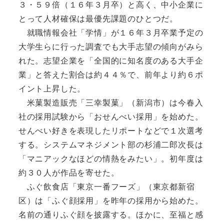
３・５９倍（１６年３月卒）と高く、中小企業に
とって人材確保は最優先課題のひとつだ。
就職情報会社「学情」が１６年３月卒業予定の
大学生らに行った調査でも大手志望の傾向がみら
れた。志望企業を「全国的に知名度のある大手企
業」と答えた割合は約４４％で、前年より約６ポ
イント上昇した。
米菓製造販売「三幸製菓」（新潟市）は今春入
社の採用試験から「おせんべい採用」を始めた。
せんべい好きを表現したリポートなどで１次選考
する。システムマネジメント部の杉浦二郎次長は
「マニアックなほどの情熱をみたい」。初年度は
約３０人が作品を寄せた。
ふぐ飲食店「東京一番フーズ」（東京都新宿
区）は「ふぐ顔採用」を昨年の採用から始めた。
名前の通りふぐ顔を披露する。ほかに、至福と感