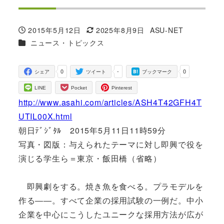
2015年5月12日
2025年8月9日
ASU-NET
投稿日
更新日
著
カテゴリー
ニュース・トピックス
者
0
-
0
シェア
ツイート
ブックマーク
LINE
Pocket
Pinterest
http://www.asahi.com/articles/ASH4T42GFH4T
UTIL00X.html
朝日ﾃﾞｼﾞﾀﾙ 2015年5月11日11時59分
写真・図版：与えられたテーマに対し即興で役を
演じる学生ら＝東京・飯田橋（省略）
即興劇をする。焼き魚を食べる。プラモデルを
作る――。すべて企業の採用試験の一例だ。中小
企業を中心にこうしたユニークな採用方法が広が