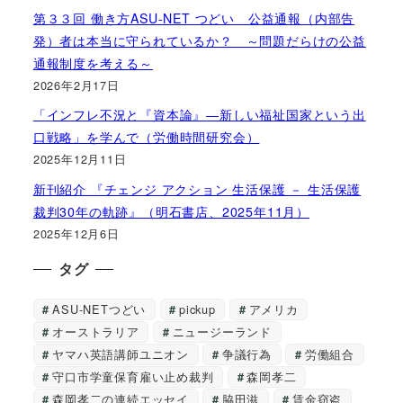
第３３回 働き方ASU-NET つどい 公益通報（内部告
発）者は本当に守られているか？ ～問題だらけの公益
通報制度を考える～
2026年2月17日
「インフレ不況と『資本論』―新しい福祉国家という出
口戦略」を学んで（労働時間研究会）
2025年12月11日
新刊紹介 『チェンジ アクション 生活保護 － 生活保護
裁判30年の軌跡』（明石書店、2025年11月）
2025年12月6日
タグ
ASU-NETつどい
pickup
アメリカ
オーストラリア
ニュージーランド
ヤマハ英語講師ユニオン
争議行為
労働組合
守口市学童保育雇い止め裁判
森岡孝二
森岡孝二の連続エッセイ
脇田滋
賃金窃盗