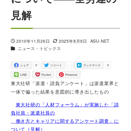
見解
2010年11月26日
2025年8月9日
ASU-NET
投稿日
更新日
著
カテゴリー
ニュース・トピックス
者
0
-
0
シェア
ツイート
ブックマーク
LINE
Pocket
Pinterest
東大社研「派遣・請負アンケート」は派遣業界と
一体で偏った結果を意図的に導き出したもの
東大社研の「人材フォーラム」が実施した「請
負社員・派遣社員の
働き方とキャリアに関するアンケート調査」に
ついて（見解）