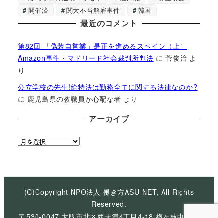
開催済
関大不当解雇事件
韓国
最近のコメント
第82回 「偽装自営業」是正を進めるスペイン（上）
Amazon事件・マドリード社会裁判所判決
に
菅俊治
よ
り
公立学校の先生!給特法は勤務全てに関する法律なのか?
に
鹿児島県の教職員が心配な者
より
アーカイブ
ア
ー
カ
イ
ブ
(C)Copyright NPO法人 働き方ASU-NET, All Rights
Reserved.
〒530-0047 大阪市北区西天満4丁目4-18 梅ヶ枝中央ビ