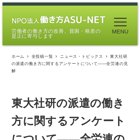
メ
イ
ン
労働者の働き方の改善、貧困・格差の
MENU
コ
是正に寄与します
ン
テ
ホーム
全投稿一覧
ニュース・トピックス
東大社研
ン
の派遣の働き方に関するアンケートについて――全労連の見
ツ
解
へ
移
動
東大社研の派遣の働き
方に関するアンケート
について――全労連の