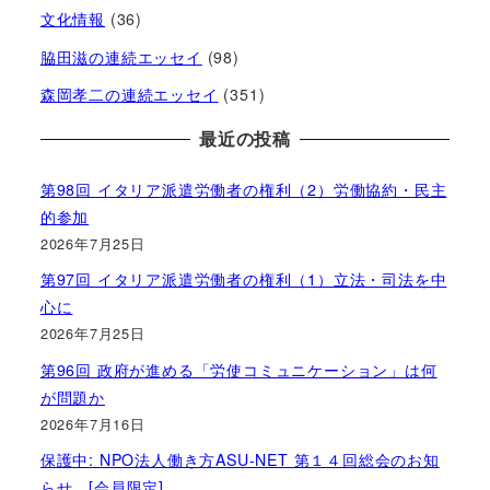
文化情報
(36)
脇田滋の連続エッセイ
(98)
森岡孝二の連続エッセイ
(351)
最近の投稿
第98回 イタリア派遣労働者の権利（2）労働協約・民主
的参加
2026年7月25日
第97回 イタリア派遣労働者の権利（1）立法・司法を中
心に
2026年7月25日
第96回 政府が進める「労使コミュニケーション」は何
が問題か
2026年7月16日
保護中: NPO法人働き方ASU-NET 第１４回総会のお知
らせ [会員限定]