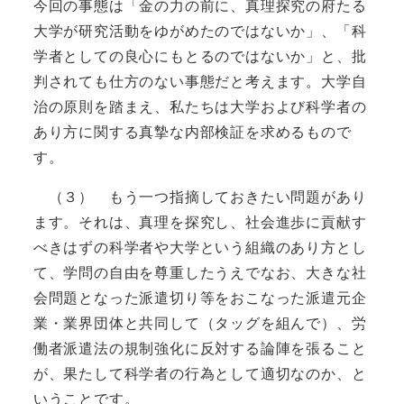
今回の事態は「金の力の前に、真理探究の府たる
大学が研究活動をゆがめたのではないか」、「科
学者としての良心にもとるのではないか」と、批
判されても仕方のない事態だと考えます。大学自
治の原則を踏まえ、私たちは大学および科学者の
あり方に関する真摯な内部検証を求めるもので
す。
（３） もう一つ指摘しておきたい問題があり
ます。それは、真理を探究し、社会進歩に貢献す
べきはずの科学者や大学という組織のあり方とし
て、学問の自由を尊重したうえでなお、大きな社
会問題となった派遣切り等をおこなった派遣元企
業・業界団体と共同して（タッグを組んで）、労
働者派遣法の規制強化に反対する論陣を張ること
が、果たして科学者の行為として適切なのか、と
いうことです。