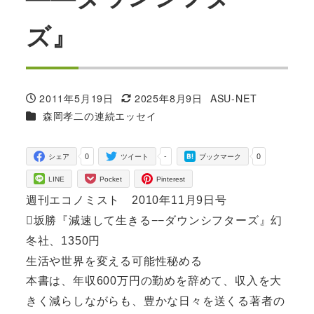
ズ』
2011年5月19日
2025年8月9日
ASU-NET
投稿日
更新日
著
カテゴリー
森岡孝二の連続エッセイ
者
0
-
0
シェア
ツイート
ブックマーク
LINE
Pocket
Pinterest
週刊エコノミスト 2010年11月9日号
坂勝『減速して生きる−−ダウンシフターズ』幻
冬社、1350円
生活や世界を変える可能性秘める
本書は、年収600万円の勤めを辞めて、収入を大
きく減らしながらも、豊かな日々を送くる著者の