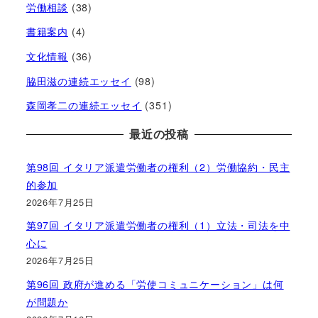
労働相談
(38)
書籍案内
(4)
文化情報
(36)
脇田滋の連続エッセイ
(98)
森岡孝二の連続エッセイ
(351)
最近の投稿
第98回 イタリア派遣労働者の権利（2）労働協約・民主
的参加
2026年7月25日
第97回 イタリア派遣労働者の権利（1）立法・司法を中
心に
2026年7月25日
第96回 政府が進める「労使コミュニケーション」は何
が問題か