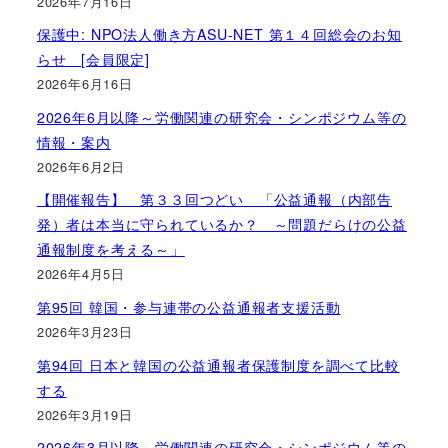
2026年7月16日
保護中: NPO法人働き方ASU-NET 第１４回総会のお知
らせ [会員限定]
2026年6月16日
2026年6月以降～労働関連の研究会・シンポジウム等の
情報・案内
2026年6月2日
【開催報告】 第３３回つどい 「公益通報（内部告
発）者は本当に守られているか？ ～問題だらけの公益
通報制度を考える～」
2026年4月5日
第95回 韓国・参与連帯の公益通報者支援活動
2026年3月23日
第94回 日本と韓国の公益通報者保護制度を調べて比較
する
2026年3月19日
2026年3月以降～労働関連の研究会・シンポジウム等の