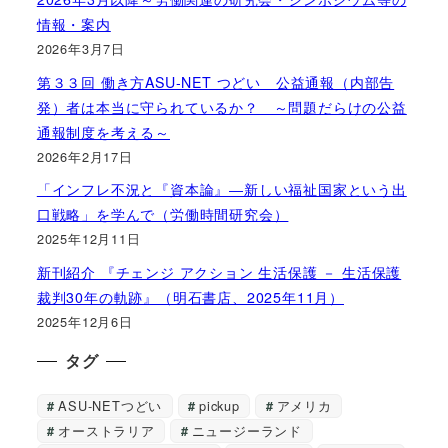
情報・案内
2026年3月7日
第３３回 働き方ASU-NET つどい 公益通報（内部告
発）者は本当に守られているか？ ～問題だらけの公益
通報制度を考える～
2026年2月17日
「インフレ不況と『資本論』―新しい福祉国家という出
口戦略」を学んで（労働時間研究会）
2025年12月11日
新刊紹介 『チェンジ アクション 生活保護 － 生活保護
裁判30年の軌跡』（明石書店、2025年11月）
2025年12月6日
タグ
ASU-NETつどい
pickup
アメリカ
オーストラリア
ニュージーランド