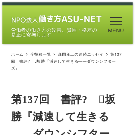
メ
イ
ン
労働者の働き方の改善、貧困・格差の
MENU
コ
是正に寄与します
ン
テ
ホーム
全投稿一覧
森岡孝二の連続エッセイ
第137
ン
回 書評? 坂勝『減速して生きる――ダウンシフター
ツ
ズ』
へ
移
動
第137回 書評? 坂
勝『減速して生きる
――ダウンシフター