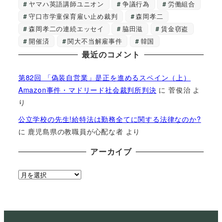
ヤマハ英語講師ユニオン
争議行為
労働組合
守口市学童保育雇い止め裁判
森岡孝二
森岡孝二の連続エッセイ
脇田滋
賃金窃盗
開催済
関大不当解雇事件
韓国
最近のコメント
第82回 「偽装自営業」是正を進めるスペイン（上）
Amazon事件・マドリード社会裁判所判決
に
菅俊治
よ
り
公立学校の先生!給特法は勤務全てに関する法律なのか?
に
鹿児島県の教職員が心配な者
より
アーカイブ
ア
ー
カ
イ