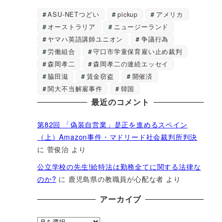
ASU-NETつどい
pickup
アメリカ
オーストラリア
ニュージーランド
ヤマハ英語講師ユニオン
争議行為
労働組合
守口市学童保育雇い止め裁判
森岡孝二
森岡孝二の連続エッセイ
脇田滋
賃金窃盗
開催済
関大不当解雇事件
韓国
最近のコメント
第82回 「偽装自営業」是正を進めるスペイン
（上）Amazon事件・マドリード社会裁判所判決
に
菅俊治
より
公立学校の先生!給特法は勤務全てに関する法律な
のか?
に
鹿児島県の教職員が心配な者
より
アーカイブ
ア