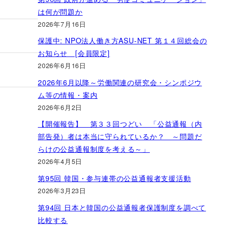
は何が問題か
2026年7月16日
保護中: NPO法人働き方ASU-NET 第１４回総会の
お知らせ [会員限定]
2026年6月16日
2026年6月以降～労働関連の研究会・シンポジウ
ム等の情報・案内
2026年6月2日
【開催報告】 第３３回つどい 「公益通報（内
部告発）者は本当に守られているか？ ～問題だ
らけの公益通報制度を考える～」
2026年4月5日
第95回 韓国・参与連帯の公益通報者支援活動
2026年3月23日
第94回 日本と韓国の公益通報者保護制度を調べて
比較する