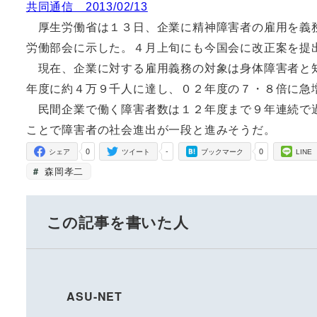
共同通信 2013/02/13
厚生労働省は１３日、企業に精神障害者の雇用を義務
労働部会に示した。４月上旬にも今国会に改正案を提
現在、企業に対する雇用義務の対象は身体障害者と知
年度に約４万９千人に達し、０２年度の７・８倍に急
民間企業で働く障害者数は１２年度まで９年連続で過
ことで障害者の社会進出が一段と進みそうだ。
0
-
0
シェア
ツイート
ブックマーク
LINE
森岡孝二
この記事を書いた人
ASU-NET