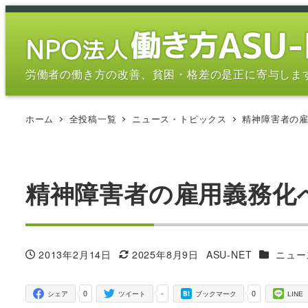
メ
イ
ン
コ
労働者の働き方の改善、貧困・格差の是正に寄与しま
ン
テ
ホーム
全投稿一覧
ニュース・トピックス
精神障害者の
ン
ツ
へ
移
精神障害者の雇用義務化
動
カテゴリ
2013年2月14日
2025年8月9日
ASU-NET
ニュー
投稿日
更新日
著
者
0
-
0
シェア
ツイート
ブックマーク
LINE