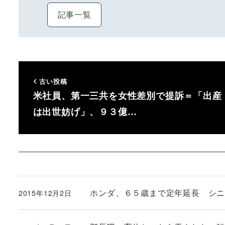
記事一覧
古い投稿
米社員、第一三共を女性差別で提訴＝「出産
は出世妨げ」、９３億…
ホンダ、６５歳まで定年延長 シ
2015年12月2日
投稿日