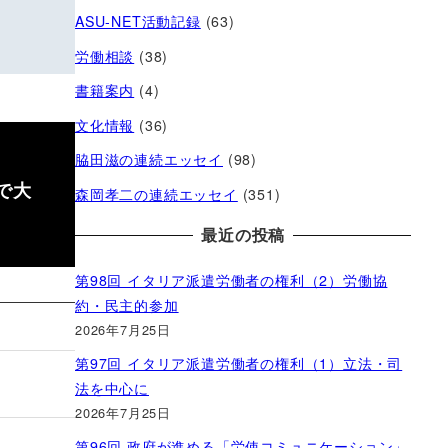
ASU-NET活動記録
(63)
労働相談
(38)
書籍案内
(4)
文化情報
(36)
脇田滋の連続エッセイ
(98)
で大
森岡孝二の連続エッセイ
(351)
最近の投稿
第98回 イタリア派遣労働者の権利（2）労働協
約・民主的参加
2026年7月25日
第97回 イタリア派遣労働者の権利（1）立法・司
法を中心に
2026年7月25日
第96回 政府が進める「労使コミュニケーション」