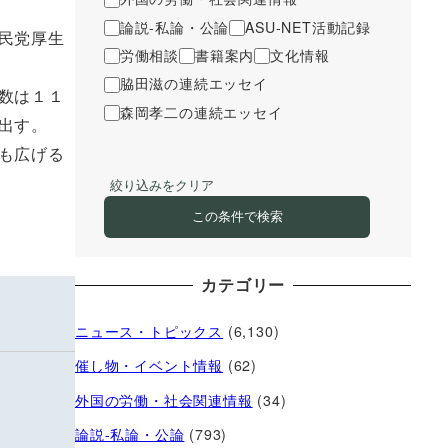
論説-私論・公論
ASU-NET活動記録
民党厚生
労働相談
書籍案内
文化情報
脇田滋の連続エッセイ
数は１１
森岡孝二の連続エッセイ
出す。
も広げる
絞り込みをクリア
この条件で検索
カテゴリー
ニュース・トピックス
(6,130)
催し物・イベント情報
(62)
外国の労働・社会関連情報
(34)
論説-私論・公論
(793)