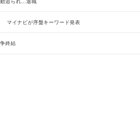
転勤迫られ…退職
」 マイナビが序盤キーワード発表
紛争終結