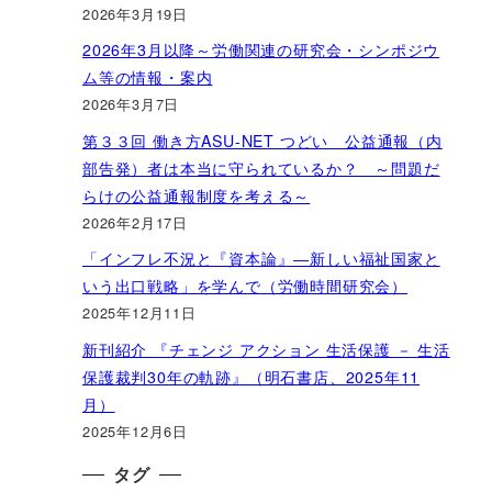
2026年3月19日
2026年3月以降～労働関連の研究会・シンポジウ
ム等の情報・案内
2026年3月7日
第３３回 働き方ASU-NET つどい 公益通報（内
部告発）者は本当に守られているか？ ～問題だ
らけの公益通報制度を考える～
2026年2月17日
「インフレ不況と『資本論』―新しい福祉国家と
いう出口戦略」を学んで（労働時間研究会）
2025年12月11日
新刊紹介 『チェンジ アクション 生活保護 － 生活
保護裁判30年の軌跡』（明石書店、2025年11
月）
2025年12月6日
タグ