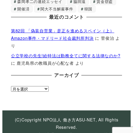
森岡孝二の連続エッセイ
脇田滋
賃金窃盗
開催済
関大不当解雇事件
韓国
最近のコメント
第82回 「偽装自営業」是正を進めるスペイン（上）
Amazon事件・マドリード社会裁判所判決
に
菅俊治
よ
り
公立学校の先生!給特法は勤務全てに関する法律なのか?
に
鹿児島県の教職員が心配な者
より
アーカイブ
ア
ー
カ
イ
ブ
(C)Copyright NPO法人 働き方ASU-NET, All Rights
Reserved.