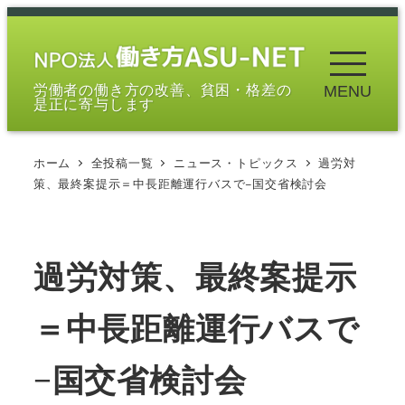
メ
イ
ン
労働者の働き方の改善、貧困・格差の
MENU
コ
是正に寄与します
ン
テ
ホーム
全投稿一覧
ニュース・トピックス
過労対
ン
策、最終案提示＝中長距離運行バスで−国交省検討会
ツ
へ
移
過労対策、最終案提示
動
＝中長距離運行バスで
−国交省検討会