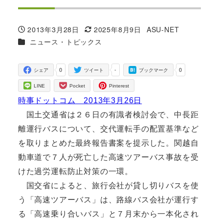
2013年3月28日
2025年8月9日
ASU-NET
投稿日
更新日
著
カテゴリー
ニュース・トピックス
者
0
-
0
シェア
ツイート
ブックマーク
LINE
Pocket
Pinterest
時事ドットコム 2013年3月26日
国土交通省は２６日の有識者検討会で、中長距
離運行バスについて、交代運転手の配置基準など
を取りまとめた最終報告書案を提示した。関越自
動車道で７人が死亡した高速ツアーバス事故を受
けた過労運転防止対策の一環。
国交省によると、旅行会社が貸し切りバスを使
う「高速ツアーバス」は、路線バス会社が運行す
る「高速乗り合いバス」と７月末から一本化され