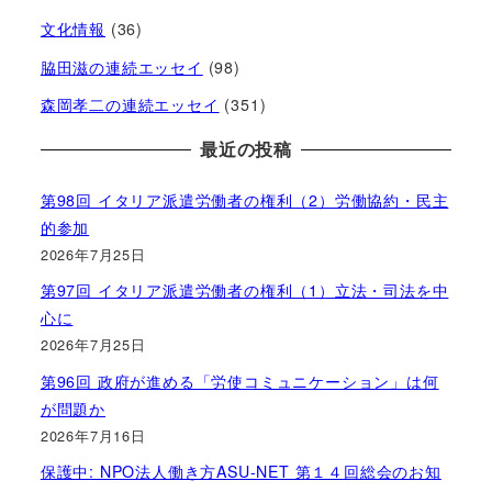
文化情報
(36)
脇田滋の連続エッセイ
(98)
森岡孝二の連続エッセイ
(351)
最近の投稿
第98回 イタリア派遣労働者の権利（2）労働協約・民主
的参加
2026年7月25日
第97回 イタリア派遣労働者の権利（1）立法・司法を中
心に
2026年7月25日
第96回 政府が進める「労使コミュニケーション」は何
が問題か
2026年7月16日
保護中: NPO法人働き方ASU-NET 第１４回総会のお知