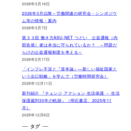
2026年3月19日
2026年3月以降～労働関連の研究会・シンポジウ
ム等の情報・案内
2026年3月7日
第３３回 働き方ASU-NET つどい 公益通報（内
部告発）者は本当に守られているか？ ～問題だ
らけの公益通報制度を考える～
2026年2月17日
「インフレ不況と『資本論』―新しい福祉国家と
いう出口戦略」を学んで（労働時間研究会）
2025年12月11日
新刊紹介 『チェンジ アクション 生活保護 － 生活
保護裁判30年の軌跡』（明石書店、2025年11
月）
2025年12月6日
タグ