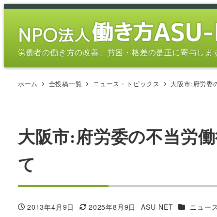
メ
イ
ン
コ
労働者の働き方の改善、貧困・格差の是正に寄与しま
ン
テ
ホーム
全投稿一覧
ニュース・トピックス
大阪市:府労委
ン
ツ
へ
移
大阪市:府労委の不当労
動
て
カテゴリー
2013年4月9日
2025年8月9日
ASU-NET
ニュー
投稿日
更新日
著