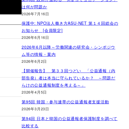
は何が問題か
2026年7月16日
保護中: NPO法人働き方ASU-NET 第１４回総会の
お知らせ [会員限定]
2026年6月16日
2026年6月以降～労働関連の研究会・シンポジウ
ム等の情報・案内
2026年6月2日
【開催報告】 第３３回つどい 「公益通報（内
部告発）者は本当に守られているか？ ～問題だ
らけの公益通報制度を考える～」
2026年4月5日
第95回 韓国・参与連帯の公益通報者支援活動
2026年3月23日
第94回 日本と韓国の公益通報者保護制度を調べて
比較する