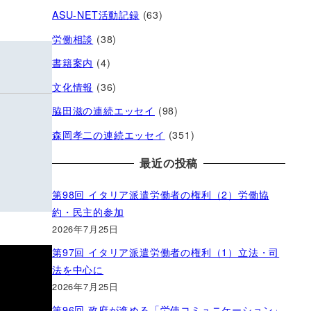
ASU-NET活動記録
(63)
労働相談
(38)
書籍案内
(4)
文化情報
(36)
脇田滋の連続エッセイ
(98)
森岡孝二の連続エッセイ
(351)
最近の投稿
第98回 イタリア派遣労働者の権利（2）労働協
約・民主的参加
2026年7月25日
第97回 イタリア派遣労働者の権利（1）立法・司
法を中心に
2026年7月25日
第96回 政府が進める「労使コミュニケーション」