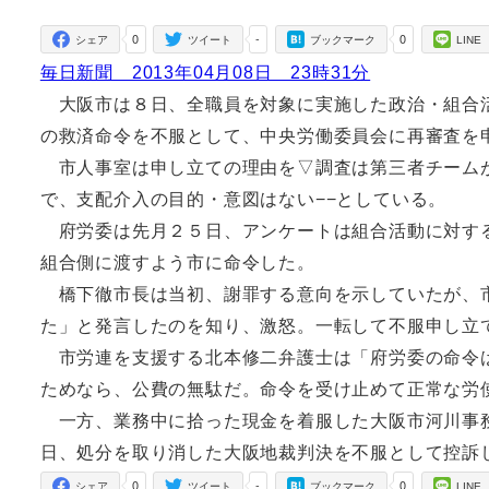
者
0
-
0
シェア
ツイート
ブックマーク
LINE
毎日新聞 2013年04月08日 23時31分
大阪市は８日、全職員を対象に実施した政治・組合活
の救済命令を不服として、中央労働委員会に再審査を
市人事室は申し立ての理由を▽調査は第三者チームが
で、支配介入の目的・意図はない−−としている。
府労委は先月２５日、アンケートは組合活動に対する
組合側に渡すよう市に命令した。
橋下徹市長は当初、謝罪する意向を示していたが、市
た」と発言したのを知り、激怒。一転して不服申し立
市労連を支援する北本修二弁護士は「府労委の命令は
ためなら、公費の無駄だ。命令を受け止めて正常な労
一方、業務中に拾った現金を着服した大阪市河川事務
日、処分を取り消した大阪地裁判決を不服として控訴
0
-
0
シェア
ツイート
ブックマーク
LINE