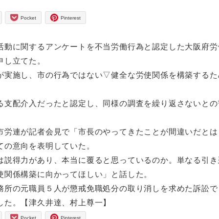
Pocket
Pinterest
動に関するアンケートを不当労働行為と認定した大阪府労
申し立てた。
実施し、市の行為ではない▽健全な労使関係を構築するた
支配介入だったと認定し、同様の調査を繰り返さないとの
労連が記者会見で「市長のやってきたことが間違いだとは
ての意向を表明していた。
説得力があり、本当に覆ると思っているのか。単なる引き
使関係構築に向かってほしい」と話した。
所の元職員５人が懲戒免職処分の取り消しを求めた訴訟で
した。【津久井達、村上尊一】
Pocket
Pinterest