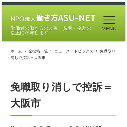
メ
イ
ン
労働者の働き方の改善、貧困・格差の
MENU
コ
是正に寄与します
ン
テ
ホーム
全投稿一覧
ニュース・トピックス
免職取り
ン
消しで控訴＝大阪市
ツ
へ
移
免職取り消しで控訴＝
動
大阪市