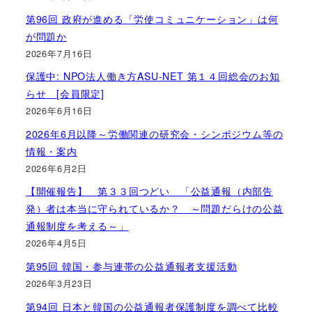
第96回 政府が進める「労使コミュニケーション」は何
が問題か
2026年7月16日
保護中: NPO法人働き方ASU-NET 第１４回総会のお知
らせ [会員限定]
2026年6月16日
2026年6月以降～労働関連の研究会・シンポジウム等の
情報・案内
2026年6月2日
【開催報告】 第３３回つどい 「公益通報（内部告
発）者は本当に守られているか？ ～問題だらけの公益
通報制度を考える～」
2026年4月5日
第95回 韓国・参与連帯の公益通報者支援活動
2026年3月23日
第94回 日本と韓国の公益通報者保護制度を調べて比較