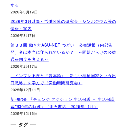
する
2026年3月19日
2026年3月以降～労働関連の研究会・シンポジウム等の
情報・案内
2026年3月7日
第３３回 働き方ASU-NET つどい 公益通報（内部告
発）者は本当に守られているか？ ～問題だらけの公益
通報制度を考える～
2026年2月17日
「インフレ不況と『資本論』―新しい福祉国家という出
口戦略」を学んで（労働時間研究会）
2025年12月11日
新刊紹介 『チェンジ アクション 生活保護 － 生活保護
裁判30年の軌跡』（明石書店、2025年11月）
2025年12月6日
タグ