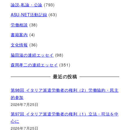
論説-私論・公論
(793)
ASU-NET活動記録
(63)
労働相談
(38)
書籍案内
(4)
文化情報
(36)
脇田滋の連続エッセイ
(98)
森岡孝二の連続エッセイ
(351)
最近の投稿
第98回 イタリア派遣労働者の権利（2）労働協約・民主
的参加
2026年7月25日
第97回 イタリア派遣労働者の権利（1）立法・司法を中
心に
2026年7月25日