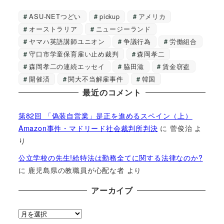
ASU-NETつどい
pickup
アメリカ
オーストラリア
ニュージーランド
ヤマハ英語講師ユニオン
争議行為
労働組合
守口市学童保育雇い止め裁判
森岡孝二
森岡孝二の連続エッセイ
脇田滋
賃金窃盗
開催済
関大不当解雇事件
韓国
最近のコメント
第82回 「偽装自営業」是正を進めるスペイン（上）
Amazon事件・マドリード社会裁判所判決
に
菅俊治
よ
り
公立学校の先生!給特法は勤務全てに関する法律なのか?
に
鹿児島県の教職員が心配な者
より
アーカイブ
ア