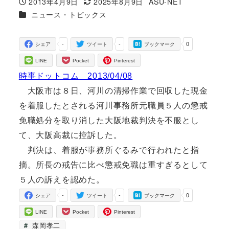
2013年4月9日
2025年8月9日
ASU-NET
投稿日
更新日
著
カテゴリー
ニュース・トピックス
者
-
-
0
シェア
ツイート
ブックマーク
LINE
Pocket
Pinterest
時事ドットコム 2013/04/08
大阪市は８日、河川の清掃作業で回収した現金
を着服したとされる河川事務所元職員５人の懲戒
免職処分を取り消した大阪地裁判決を不服とし
て、大阪高裁に控訴した。
判決は、着服が事務所ぐるみで行われたと指
摘。所長の戒告に比べ懲戒免職は重すぎるとして
５人の訴えを認めた。
-
-
0
シェア
ツイート
ブックマーク
LINE
Pocket
Pinterest
森岡孝二