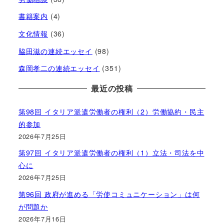
書籍案内
(4)
文化情報
(36)
脇田滋の連続エッセイ
(98)
森岡孝二の連続エッセイ
(351)
最近の投稿
第98回 イタリア派遣労働者の権利（2）労働協約・民主
的参加
2026年7月25日
第97回 イタリア派遣労働者の権利（1）立法・司法を中
心に
2026年7月25日
第96回 政府が進める「労使コミュニケーション」は何
が問題か
2026年7月16日