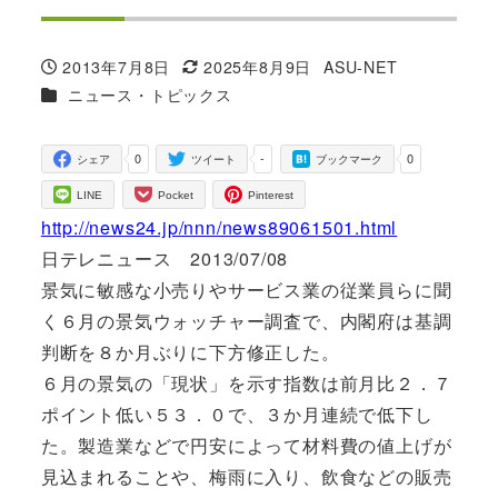
2013年7月8日
2025年8月9日
ASU-NET
投稿日
更新日
著
カテゴリー
ニュース・トピックス
者
0
-
0
シェア
ツイート
ブックマーク
LINE
Pocket
Pinterest
http://news24.jp/nnn/news89061501.html
日テレニュース 2013/07/08
景気に敏感な小売りやサービス業の従業員らに聞
く６月の景気ウォッチャー調査で、内閣府は基調
判断を８か月ぶりに下方修正した。
６月の景気の「現状」を示す指数は前月比２．７
ポイント低い５３．０で、３か月連続で低下し
た。製造業などで円安によって材料費の値上げが
見込まれることや、梅雨に入り、飲食などの販売