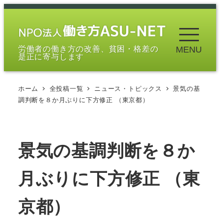
メ
イ
ン
労働者の働き方の改善、貧困・格差の
MENU
コ
是正に寄与します
ン
テ
ホーム
全投稿一覧
ニュース・トピックス
景気の基
ン
調判断を８か月ぶりに下方修正 （東京都）
ツ
へ
移
景気の基調判断を８か
動
月ぶりに下方修正 （東
京都）