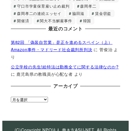
守口市学童保育雇い止め裁判
森岡孝二
森岡孝二の連続エッセイ
脇田滋
賃金窃盗
開催済
関大不当解雇事件
韓国
最近のコメント
第82回 「偽装自営業」是正を進めるスペイン（上）
Amazon事件・マドリード社会裁判所判決
に
菅俊治
よ
り
公立学校の先生!給特法は勤務全てに関する法律なのか?
に
鹿児島県の教職員が心配な者
より
アーカイブ
ア
ー
カ
イ
ブ
(C)Copyright NPO法人 働き方ASU-NET, All Rights