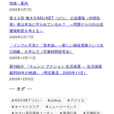
情報・案内
2026年3月7日
第３３回 働き方ASU-NET つどい 公益通報（内部告
発）者は本当に守られているか？ ～問題だらけの公益
通報制度を考える～
2026年2月17日
「インフレ不況と『資本論』―新しい福祉国家という出
口戦略」を学んで（労働時間研究会）
2025年12月11日
新刊紹介 『チェンジ アクション 生活保護 － 生活保護
裁判30年の軌跡』（明石書店、2025年11月）
2025年12月6日
タグ
ASU-NETつどい
pickup
アメリカ
オーストラリア
ニュージーランド
ヤマハ英語講師ユニオン
争議行為
労働組合