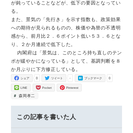
が鈍っていることなどが、低下の要因となってい
る。
また、景気の「先行き」を示す指数も、政策効果
への期待が見られるものの、株価や為替の不透明
感から、前月比２．６ポイント低い５３．６とな
り、２か月連続で低下した。
内閣府は「景気は、このところ持ち直しのテン
ポが緩やかになっている」として、基調判断を８
か月ぶりに下方修正している。
0
-
0
シェア
ツイート
ブックマーク
LINE
Pocket
Pinterest
森岡孝二
この記事を書いた人