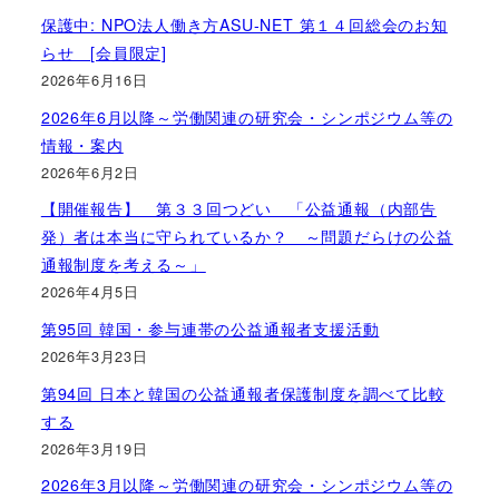
保護中: NPO法人働き方ASU-NET 第１４回総会のお知
らせ [会員限定]
2026年6月16日
2026年6月以降～労働関連の研究会・シンポジウム等の
情報・案内
2026年6月2日
【開催報告】 第３３回つどい 「公益通報（内部告
発）者は本当に守られているか？ ～問題だらけの公益
通報制度を考える～」
2026年4月5日
第95回 韓国・参与連帯の公益通報者支援活動
2026年3月23日
第94回 日本と韓国の公益通報者保護制度を調べて比較
する
2026年3月19日
2026年3月以降～労働関連の研究会・シンポジウム等の