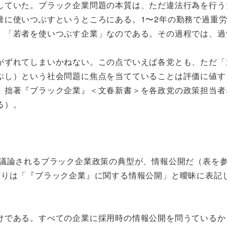
していた。ブラック企業問題の本質は、ただ違法行為を行う
量に使いつぶすというところにある。1〜2年の勤務で過重
、「若者を使いつぶす企業」なのである。その過程では、過
がずれてしまいかねない。この点でいえば各党とも、ただ「
ぶし）という社会問題に焦点を当てていることは評価に値す
、拙著『ブラック企業』＜文春新書＞を各政党の政策担当者
る）。
議論されるブラック企業政策の典型が、情報公開だ（表を
どりは「『ブラック企業』に関する情報公開」と曖昧に表記
けである。すべての企業に採用時の情報公開を問うているか