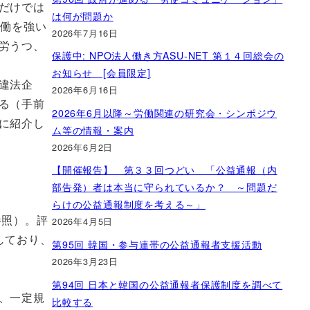
だけでは
は何が問題か
労働を強い
2026年7月16日
労うつ、
保護中: NPO法人働き方ASU-NET 第１４回総会の
お知らせ [会員限定]
違法企
2026年6月16日
る（手前
2026年6月以降～労働関連の研究会・シンポジウ
に紹介し
ム等の情報・案内
2026年6月2日
【開催報告】 第３３回つどい 「公益通報（内
部告発）者は本当に守られているか？ ～問題だ
らけの公益通報制度を考える～」
参照）。評
2026年4月5日
しており、
第95回 韓国・参与連帯の公益通報者支援活動
2026年3月23日
第94回 日本と韓国の公益通報者保護制度を調べて
、一定規
比較する