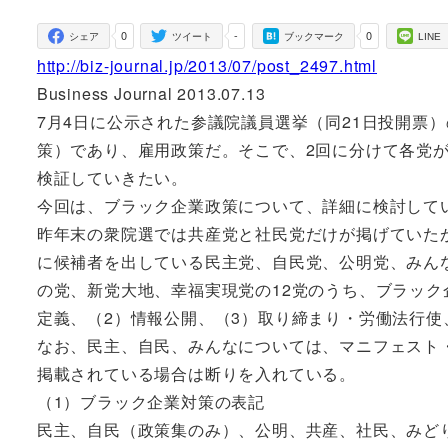
者
0
-
0
シェア
ツイート
ブックマーク
LINE
http://biz-journal.jp/2013/07/post_2497.html
Business Journal 2013.07.13
7月4日に公示された参議院議員選挙（同21日投開票
策）であり、雇用政策だ。そこで、2回に分けて各党
検証していきたい。
今回は、ブラック企業政策について、詳細に検討して
昨年末の衆院選では共産党と社民党だけが掲げていた
に候補者を出している民主党、自民党、公明党、みん
の党、新党大地、幸福実現党の12党のうち、ブラック
定義、（2）情報公開、（3）取り締まり・労働法行使
なお、民主、自民、みんなについては、マニフェスト
掲載されている場合は断りを入れている。
（1）ブラック企業対策の表記
民主、自民（政策集のみ）、公明、共産、社民、みど