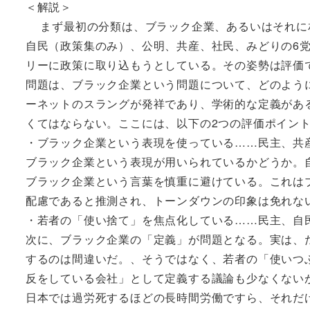
＜解説＞
まず最初の分類は、ブラック企業、あるいはそれに
自民（政策集のみ）、公明、共産、社民、みどりの6
リーに政策に取り込もうとしている。その姿勢は評価
問題は、ブラック企業という問題について、どのよう
ーネットのスラングが発祥であり、学術的な定義があ
くてはならない。ここには、以下の2つの評価ポイン
・ブラック企業という表現を使っている……民主、共
ブラック企業という表現が用いられているかどうか。
ブラック企業という言葉を慎重に避けている。これは
配慮であると推測され、トーンダウンの印象は免れな
・若者の「使い捨て」を焦点化している……民主、自
次に、ブラック企業の「定義」が問題となる。実は、
するのは間違いだ。、そうではなく、若者の「使いつ
反をしている会社」として定義する議論も少なくない
日本では過労死するほどの長時間労働ですら、それだ