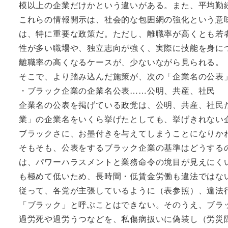
模以上の企業だけかという違いがある。また、平均勤
これらの情報開示は、社会的な包囲網の強化という意
は、特に重要な政策だ。ただし、離職率が高くとも若
性が多い職場や、独立志向が強く、実際に技能を身に
離職率の高くなるケースが、少ないながら見られる。
そこで、より踏み込んだ施策が、次の「企業名の公表
・ブラック企業の企業名公表……公明、共産、社民
企業名の公表を掲げている政党は、公明、共産、社民
業」の企業名をいくら挙げたとしても、挙げきれない
ブラックさに、お墨付きを与えてしまうことになりか
そもそも、公表をするブラック企業の基準はどうする
は、パワーハラスメントと業務命令の境目が見えにく
も極めて低いため、長時間・低賃金労働も違法ではな
従って、各党が主張しているように（表参照）、違法
「ブラック」と呼ぶことはできない。そのうえ、ブラ
過労死や過労うつなどを、私傷病扱いに偽装し（労災