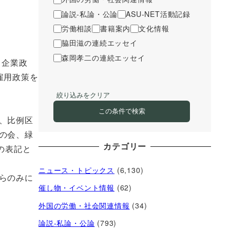
論説-私論・公論
ASU-NET活動記録
労働相談
書籍案内
文化情報
脇田滋の連続エッセイ
森岡孝二の連続エッセイ
ク企業政
雇用政策を
絞り込みをクリア
この条件で検索
、比例区
の会、緑
カテゴリー
の表記と
ニュース・トピックス
(6,130)
らのみに
催し物・イベント情報
(62)
外国の労働・社会関連情報
(34)
論説-私論・公論
(793)