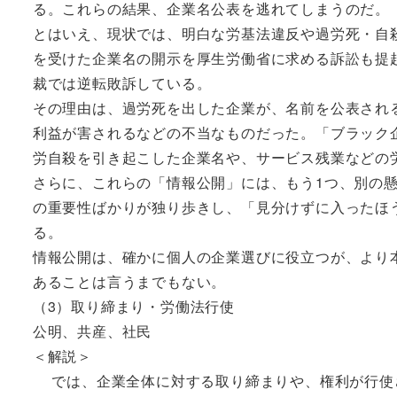
る。これらの結果、企業名公表を逃れてしまうのだ。
とはいえ、現状では、明白な労基法違反や過労死・自
を受けた企業名の開示を厚生労働省に求める訴訟も提
裁では逆転敗訴している。
その理由は、過労死を出した企業が、名前を公表され
利益が害されるなどの不当なものだった。「ブラック
労自殺を引き起こした企業名や、サービス残業などの
さらに、これらの「情報公開」には、もう1つ、別の
の重要性ばかりが独り歩きし、「見分けずに入ったほ
る。
情報公開は、確かに個人の企業選びに役立つが、より
あることは言うまでもない。
（3）取り締まり・労働法行使
公明、共産、社民
＜解説＞
では、企業全体に対する取り締まりや、権利が行使