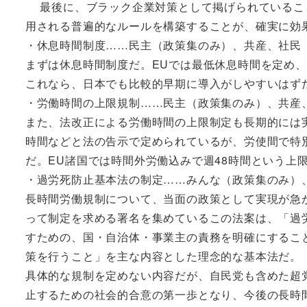
最後に、ブラック企業対策として掲げられているこ
用される普遍的なルールを構築することが、確実に効
・休息時間制度……民主（政策集のみ）、共産、社民
まずは休息時間制度だ。EUでは最低休息時間を定め、
これなら、日本でも比較的早期に導入がしやすいはず
・労働時間の上限規制……民主（政策集のみ）、共産
また、法改正による労働時間の上限制定も長期的には実
時間などと法の告示で定められているが、労使間で特
だ。EU諸国では時間外労働込みで週48時間という上
・過労死防止基本法の制定……みんな（政策集のみ）
長時間労働規制について、当面の政策として実現が急
って制定を求める署名を集めているこの法案は、「過
すための、国・自治体・事業主の責務を明確にするこ
策を行うこと」を主な内容とした理念的な基本法だ。
具体的な規制を定めない内容だが、自民党も含めた超
止するための社会的合意の第一歩となり、今後の長時