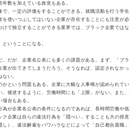
続年数を加えている政党もある。
味で、一定の評価をすることができる。就職活動を行う学生
者を使いつぶしてはいない企業が存在することにも注意が必
つけて独立することができる業界では、ブラック企業ではな
」ということになる。
だ。だが、企業名公表にも多くの課題がある。まず、「ブラ
企業が出てきてしまうだろう。そうなれば、認定されなかっ
ねない。
のかという問題もある。企業に大幅な人事権が認められてい
い。後述するように、労働時間にも「上限」がない。また、
い場合もある。
行為が企業名公表の条件になるのであれば、長時間労働や低
ック企業は自らの違法行為を「隠ぺい」することも大の得意
隠し）、違法解雇をパワハラなどによって「自己都合退職」