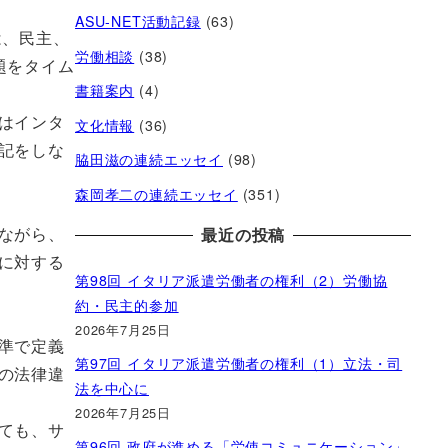
ASU-NET活動記録
(63)
は、民主、
労働相談
(38)
題をタイム
書籍案内
(4)
はインタ
文化情報
(36)
記をしな
脇田滋の連続エッセイ
(98)
森岡孝二の連続エッセイ
(351)
ながら、
最近の投稿
に対する
第98回 イタリア派遣労働者の権利（2）労働協
約・民主的参加
2026年7月25日
準で定義
第97回 イタリア派遣労働者の権利（1）立法・司
の法律違
法を中心に
2026年7月25日
ても、サ
第96回 政府が進める「労使コミュニケーション」