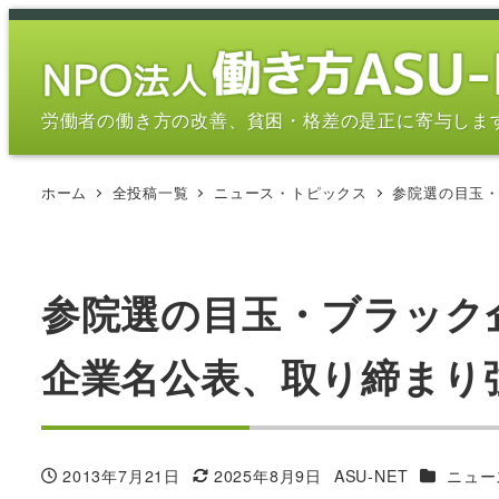
メ
イ
ン
コ
労働者の働き方の改善、貧困・格差の是正に寄与しま
ン
テ
ホーム
全投稿一覧
ニュース・トピックス
参院選の目玉
ン
ツ
へ
移
参院選の目玉・ブラック
動
企業名公表、取り締まり
カテゴリ
2013年7月21日
2025年8月9日
ASU-NET
ニュー
投稿日
更新日
著