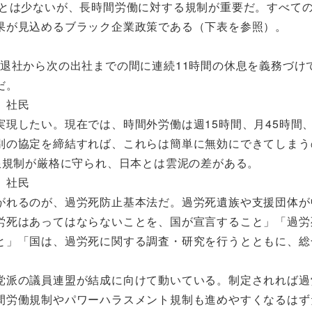
とは少ないが、長時間労働に対する規制が重要だ。すべて
果が見込めるブラック企業政策である（下表を参照）。
退社から次の出社までの間に連続11時間の休息を義務づけ
だ。
、社民
現したい。現在では、時間外労働は週15時間、月45時間、
別の協定を締結すれば、これらは簡単に無効にできてしまう
限規制が厳格に守られ、日本とは雲泥の差がある。
、社民
がれるのが、過労死防止基本法だ。過労死遺族や支援団体が
労死はあってはならないことを、国が宣言すること」「過労
と」「国は、過労死に関する調査・研究を行うとともに、総
党派の議員連盟が結成に向けて動いている。制定されれば過
間労働規制やパワーハラスメント規制も進めやすくなるはず