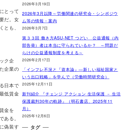
2026年3月19日
にとって
2026年3月以降～労働関連の研究会・シンポジウ
要だ。女
ム等の情報・案内
くとも、
2026年3月7日
第３３回 働き方ASU-NET つどい 公益通報（内
部告発）者は本当に守られているか？ ～問題だ
らけの公益通報制度を考える～
2026年2月17日
ック企
た企業の
「インフレ不況と『資本論』―新しい福祉国家と
いう出口戦略」を学んで（労働時間研究会）
2025年12月11日
る日本で
最低賃金
新刊紹介 『チェンジ アクション 生活保護 － 生活
保護裁判30年の軌跡』（明石書店、2025年11
月）
賃金を
2025年12月6日
である。
に偽装す
タグ