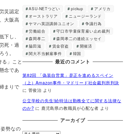
ASU-NETつどい
pickup
アメリカ
労災認定
オーストラリア
ニュージーランド
、大阪高
ヤマハ英語講師ユニオン
争議行為
労働組合
守口市学童保育雇い止め裁判
低下し、
森岡孝二
森岡孝二の連続エッセイ
労死・過
脇田滋
賃金窃盗
開催済
ろう。
関大不当解雇事件
韓国
最近のコメント
ける」こと
懸念であ
第82回 「偽装自営業」是正を進めるスペイン
（上）Amazon事件・マドリード社会裁判所判決
締まりで
に
菅俊治
より
公立学校の先生!給特法は勤務全てに関する法律な
のか?
に
鹿児島県の教職員が心配な者
より
アーカイブ
な姿勢なの
ア