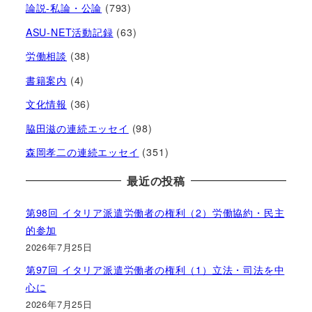
論説-私論・公論
(793)
ASU-NET活動記録
(63)
労働相談
(38)
書籍案内
(4)
文化情報
(36)
脇田滋の連続エッセイ
(98)
森岡孝二の連続エッセイ
(351)
最近の投稿
第98回 イタリア派遣労働者の権利（2）労働協約・民主
的参加
2026年7月25日
第97回 イタリア派遣労働者の権利（1）立法・司法を中
心に
2026年7月25日