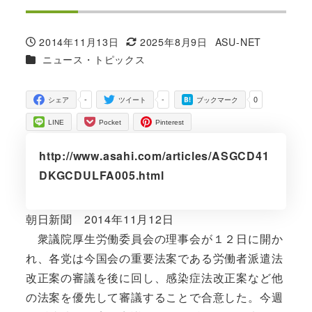
2014年11月13日
2025年8月9日
ASU-NET
投稿日
更新日
著
カテゴリー
ニュース・トピックス
者
-
-
0
シェア
ツイート
ブックマーク
LINE
Pocket
Pinterest
http://www.asahi.com/articles/ASGCD41
DKGCDULFA005.html
朝日新聞 2014年11月12日
衆議院厚生労働委員会の理事会が１２日に開か
れ、各党は今国会の重要法案である労働者派遣法
改正案の審議を後に回し、感染症法改正案など他
の法案を優先して審議することで合意した。今週