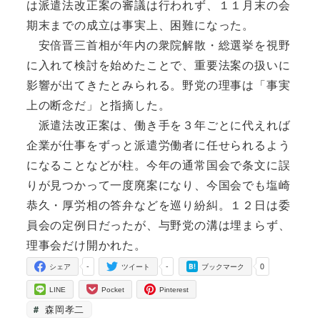
は派遣法改正案の審議は行われず、１１月末の会
期末までの成立は事実上、困難になった。
安倍晋三首相が年内の衆院解散・総選挙を視野
に入れて検討を始めたことで、重要法案の扱いに
影響が出てきたとみられる。野党の理事は「事実
上の断念だ」と指摘した。
派遣法改正案は、働き手を３年ごとに代えれば
企業が仕事をずっと派遣労働者に任せられるよう
になることなどが柱。今年の通常国会で条文に誤
りが見つかって一度廃案になり、今国会でも塩崎
恭久・厚労相の答弁などを巡り紛糾。１２日は委
員会の定例日だったが、与野党の溝は埋まらず、
理事会だけ開かれた。
-
-
0
シェア
ツイート
ブックマーク
LINE
Pocket
Pinterest
森岡孝二