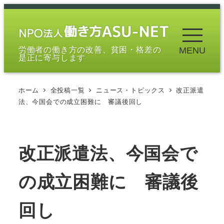
メ
イ
ン
労働者の働き方の改善、貧困・格差の
MENU
コ
是正に寄与します
ン
テ
ホーム
全投稿一覧
ニュース・トピックス
改正派遣
ン
法、今国会での成立困難に 審議後回し
ツ
へ
移
改正派遣法、今国会で
動
の成立困難に 審議後
回し