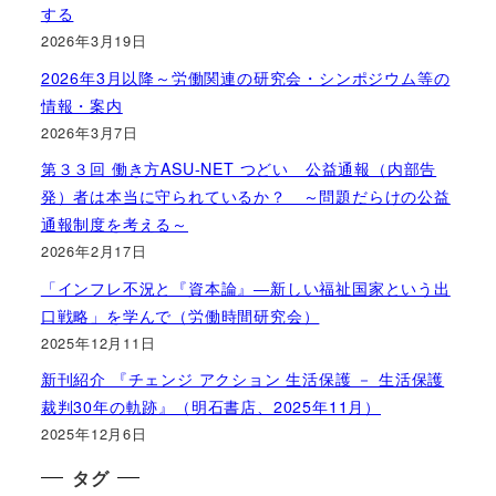
する
2026年3月19日
2026年3月以降～労働関連の研究会・シンポジウム等の
情報・案内
2026年3月7日
第３３回 働き方ASU-NET つどい 公益通報（内部告
発）者は本当に守られているか？ ～問題だらけの公益
通報制度を考える～
2026年2月17日
「インフレ不況と『資本論』―新しい福祉国家という出
口戦略」を学んで（労働時間研究会）
2025年12月11日
新刊紹介 『チェンジ アクション 生活保護 － 生活保護
裁判30年の軌跡』（明石書店、2025年11月）
2025年12月6日
タグ