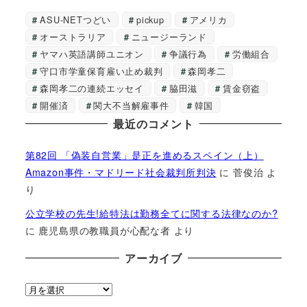
ASU-NETつどい
pickup
アメリカ
オーストラリア
ニュージーランド
ヤマハ英語講師ユニオン
争議行為
労働組合
守口市学童保育雇い止め裁判
森岡孝二
森岡孝二の連続エッセイ
脇田滋
賃金窃盗
開催済
関大不当解雇事件
韓国
最近のコメント
第82回 「偽装自営業」是正を進めるスペイン（上）
Amazon事件・マドリード社会裁判所判決
に
菅俊治
よ
り
公立学校の先生!給特法は勤務全てに関する法律なのか?
に
鹿児島県の教職員が心配な者
より
アーカイブ
ア
ー