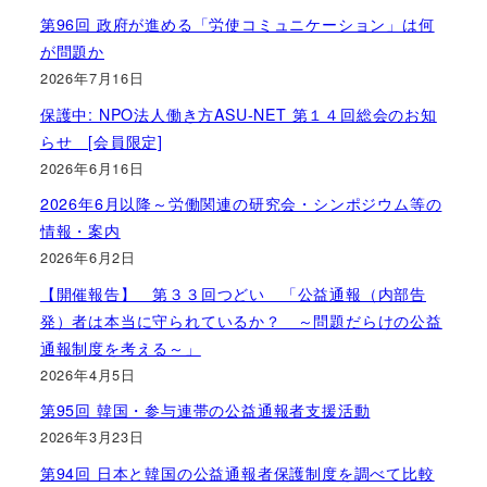
第96回 政府が進める「労使コミュニケーション」は何
が問題か
2026年7月16日
保護中: NPO法人働き方ASU-NET 第１４回総会のお知
らせ [会員限定]
2026年6月16日
2026年6月以降～労働関連の研究会・シンポジウム等の
情報・案内
2026年6月2日
【開催報告】 第３３回つどい 「公益通報（内部告
発）者は本当に守られているか？ ～問題だらけの公益
通報制度を考える～」
2026年4月5日
第95回 韓国・参与連帯の公益通報者支援活動
2026年3月23日
第94回 日本と韓国の公益通報者保護制度を調べて比較