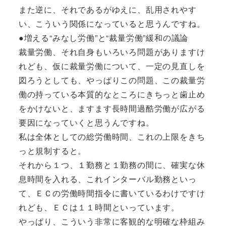
また逆に、それであるがゆえに、乱用されやす
い、こういう関係になっていると思うんですね。
●増える“みなし労働”と“裁量労働”緩和の議論
裁量労働、それ自身もいろいろ問題がありますけ
れども、仮に裁量労働について、一定の見直しを
図ろうとしても、やっぱりこの問題、この裁量労
働の持っている本質的なところにきちっと歯止め
をかけないと、ますます長時間過酷労働が広がる
要因になっていくと思うんですね。
私は全体としての総労働時間、これの上限をきち
っと規制すると。
それから１つ、１勤務と１勤務の間に、確実な休
息時間を入れる、これインターバル勤務といっ
て、ＥＣの労働時間指令に書いているわけですけ
れども、ＥＣは１１時間といっています。
やっぱり、こういう非常に客観的な明確な枠組み