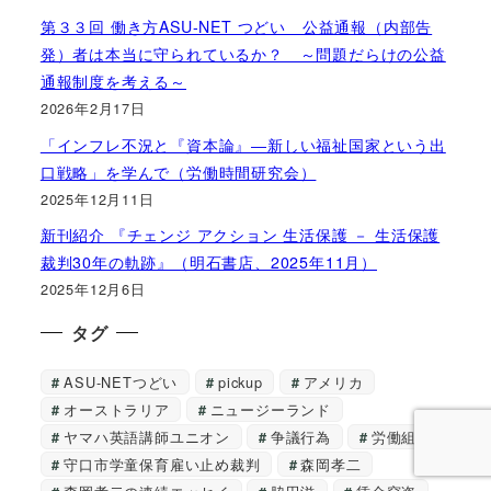
第３３回 働き方ASU-NET つどい 公益通報（内部告
発）者は本当に守られているか？ ～問題だらけの公益
通報制度を考える～
2026年2月17日
「インフレ不況と『資本論』―新しい福祉国家という出
口戦略」を学んで（労働時間研究会）
2025年12月11日
新刊紹介 『チェンジ アクション 生活保護 － 生活保護
裁判30年の軌跡』（明石書店、2025年11月）
2025年12月6日
タグ
ASU-NETつどい
pickup
アメリカ
オーストラリア
ニュージーランド
ヤマハ英語講師ユニオン
争議行為
労働組合
守口市学童保育雇い止め裁判
森岡孝二