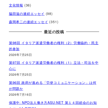
文化情報
(36)
脇田滋の連続エッセイ
(98)
森岡孝二の連続エッセイ
(351)
最近の投稿
第98回 イタリア派遣労働者の権利（2）労働協約・民主
的参加
2026年7月25日
第97回 イタリア派遣労働者の権利（1）立法・司法を中
心に
2026年7月25日
第96回 政府が進める「労使コミュニケーション」は何
が問題か
2026年7月16日
保護中: NPO法人働き方ASU-NET 第１４回総会のお知