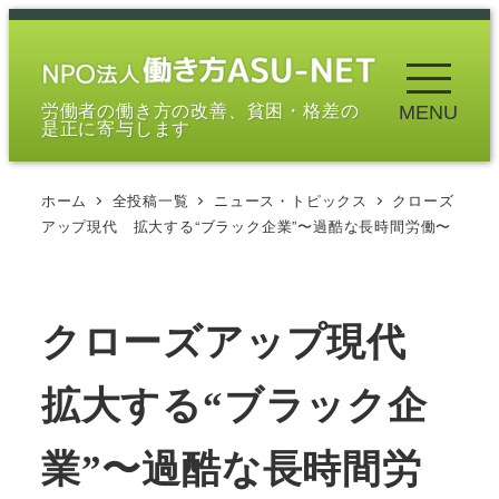
メ
イ
ン
労働者の働き方の改善、貧困・格差の
MENU
コ
是正に寄与します
ン
テ
ホーム
全投稿一覧
ニュース・トピックス
クローズ
ン
アップ現代 拡大する“ブラック企業”〜過酷な長時間労働〜
ツ
へ
移
クローズアップ現代
動
拡大する“ブラック企
業”〜過酷な長時間労