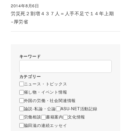
2014年8月6日
投稿日
労災死２割増４３７人＝人手不足で１４年上期
−厚労省
キーワード
カテゴリー
ニュース・トピックス
催し物・イベント情報
外国の労働・社会関連情報
論説-私論・公論
ASU-NET活動記録
労働相談
書籍案内
文化情報
脇田滋の連続エッセイ