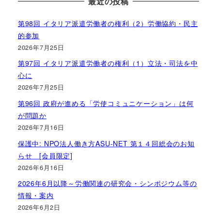
最近の投稿
第98回 イタリア派遣労働者の権利（2）労働協約・民主
的参加
2026年7月25日
第97回 イタリア派遣労働者の権利（1）立法・司法を中
心に
2026年7月25日
第96回 政府が進める「労使コミュニケーション」は何
が問題か
2026年7月16日
保護中: NPO法人働き方ASU-NET 第１４回総会のお知
らせ [会員限定]
2026年6月16日
2026年6月以降～労働関連の研究会・シンポジウム等の
情報・案内
2026年6月2日