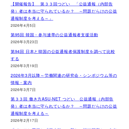
【開催報告】 第３３回つどい 「公益通報（内部告
発）者は本当に守られているか？ ～問題だらけの公益
通報制度を考える～」
2026年4月5日
第95回 韓国・参与連帯の公益通報者支援活動
2026年3月23日
第94回 日本と韓国の公益通報者保護制度を調べて比較
する
2026年3月19日
2026年3月以降～労働関連の研究会・シンポジウム等の
情報・案内
2026年3月7日
第３３回 働き方ASU-NET つどい 公益通報（内部告
発）者は本当に守られているか？ ～問題だらけの公益
通報制度を考える～
2026年2月17日