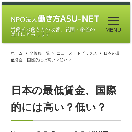
メ
イ
ン
労働者の働き方の改善、貧困・格差の
MENU
コ
是正に寄与します
ン
テ
ホーム
全投稿一覧
ニュース・トピックス
日本の最
ン
低賃金、国際的には高い？低い？
ツ
へ
移
日本の最低賃金、国際
動
的には高い？低い？