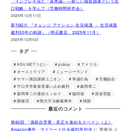
「インフレ不況と『資本論』―新しい福祉国家という出
口戦略」を学んで（労働時間研究会）
2025年12月11日
新刊紹介 『チェンジ アクション 生活保護 － 生活保護
裁判30年の軌跡』（明石書店、2025年11月）
2025年12月6日
タグ
ASU-NETつどい
pickup
アメリカ
オーストラリア
ニュージーランド
ヤマハ英語講師ユニオン
争議行為
労働組合
守口市学童保育雇い止め裁判
森岡孝二
森岡孝二の連続エッセイ
脇田滋
賃金窃盗
開催済
関大不当解雇事件
韓国
最近のコメント
第82回 「偽装自営業」是正を進めるスペイン（上）
Amazon事件・マドリード社会裁判所判決
に
菅俊治
よ