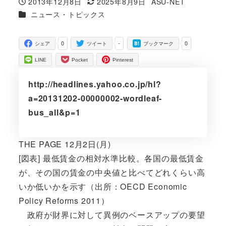
2013年12月8日
2025年8月9日
ASU-NET
投稿日
更新日
著
カテゴリー
ニュース・トピックス
者
0
-
0
シェア
ツイート
ブックマーク
LINE
Pocket
Pinterest
http://headlines.yahoo.co.jp/hl?
a=20131202-00000002-wordleaf-
bus_all&p=1
THE PAGE 12月2日(月)
[図表] 最低賃金の相対水準比較。各国の最低賃金
が、その国の賃金の中央値と比べてどれくらい高
いか低いかを示す（出所：OECD Economic
Policy Reforms 2011）
政府が財界に対して異例のベースアップの要望