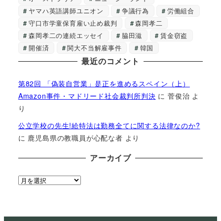
ヤマハ英語講師ユニオン
争議行為
労働組合
守口市学童保育雇い止め裁判
森岡孝二
森岡孝二の連続エッセイ
脇田滋
賃金窃盗
開催済
関大不当解雇事件
韓国
最近のコメント
第82回 「偽装自営業」是正を進めるスペイン（上）
Amazon事件・マドリード社会裁判所判決
に
菅俊治
よ
り
公立学校の先生!給特法は勤務全てに関する法律なのか?
に
鹿児島県の教職員が心配な者
より
アーカイブ
ア
ー
カ
イ