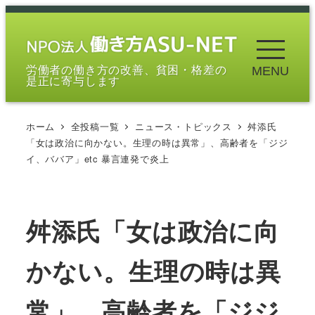
メ
イ
ン
労働者の働き方の改善、貧困・格差の
MENU
コ
是正に寄与します
ン
テ
ホーム
全投稿一覧
ニュース・トピックス
舛添氏
ン
「女は政治に向かない。生理の時は異常」、高齢者を「ジジ
ツ
イ、ババア」etc 暴言連発で炎上
へ
移
動
舛添氏「女は政治に向
かない。生理の時は異
常」、高齢者を「ジジ