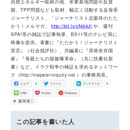
自然エネルギー取材の他、米軍基地問題や反貧
困、TPP問題なども取材、幅広く活動する反骨系
ジャーナリスト。「ジャーナリスト志葉玲のたた
かう！メルマガ」
http://bit.ly/cN64Jj
や、週刊
SPA!等の雑誌で記事執筆、BS11等のテレビ局に
映像を提供。著書に『たたかう！ジャーナリスト
宣言』（社会批評社）、共編著に『原発依存国
家』『母親たちの脱被曝革命』（共に扶桑社新
書）など。イラク戦争の検証を求めるネットワー
ク（http://iraqwar-inquiry.net ）の事務局長。
0
-
0
シェア
ツイート
ブックマーク
LINE
Pocket
Pinterest
森岡孝二
この記事を書いた人