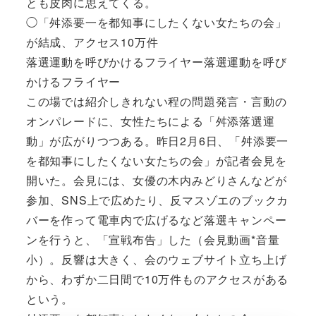
とも皮肉に思えてくる。
◯「舛添要一を都知事にしたくない女たちの会」
が結成、アクセス10万件
落選運動を呼びかけるフライヤー落選運動を呼び
かけるフライヤー
この場では紹介しきれない程の問題発言・言動の
オンパレードに、女性たちによる「舛添落選運
動」が広がりつつある。昨日2月6日、「舛添要一
を都知事にしたくない女たちの会」が記者会見を
開いた。会見には、女優の木内みどりさんなどが
参加、SNS上で広めたり、反マスゾエのブックカ
バーを作って電車内で広げるなど落選キャンペー
ンを行うと、「宣戦布告」した（会見動画*音量
小）。反響は大きく、会のウェブサイト立ち上げ
から、わずか二日間で10万件ものアクセスがある
という。