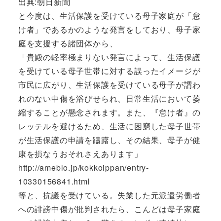
出典:朝日新聞
と今度は、生活保護を受けている母子家庭が「怠
け者」であるかのような発言をしており、母子家
庭を支援する諸団体から、
「貴殿の軽率極まりない発言によって、生活保護
を受けている母子世帯に対する誤ったイメージが
市民に広がり、生活保護を受けている母子が謂わ
れのない中傷を浴びせられ、日常生活において萎
縮することが懸念されます。また、『怠け者』の
レッテルを避けるため、生活に困窮した母子世帯
が生活保護の申請を躊躇し、その結果、母子が健
康を損なうおそれさえあります」
http://ameblo.jp/kokkoippan/entry-
10330156841.html
等と、抗議を受けている。失業した元派遣労働者
への誹謗中傷が批判されたら、こんどは母子家庭