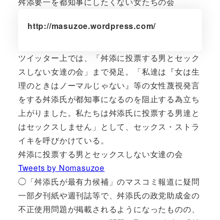
舛添要一を都知事にしたくない女たちの会
http://masuzoe.wordpress.com/
ツイッター上では、「舛添に投票する男とセック
スしない女達の会」まで発足。「私達は『女は生
理のときはノーマルじゃない』等の女性蔑視発言
をする舛添氏が都知事になるのを阻止する為立ち
上がりました。私たちは舛添氏に投票する男達と
はセックスしません」として、セックス・ストラ
イキを呼びかけている。
舛添に投票する男とセックスしない女達の会
Tweets by Nomasuzoe
◯「舛添氏が最有力候補」のマスコミ報道に疑問
一部夕刊紙や週刊誌等で、舛添氏の政党助成金の
不正使用問題が掲載されるようになったものの、