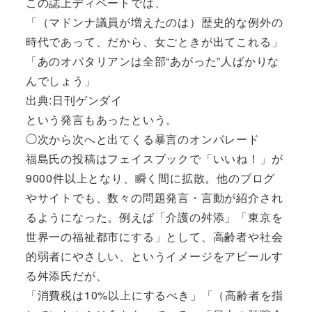
この誌上ディベートでは、
「（マドンナ議員が増えたのは）歴史的な例外の
時代であって、だから、女ごときが出てこれる」
「あのオバタリアンは全部“あがった”人ばかりな
んでしょう」
出典:日刊ゲンダイ
という発言もあったという。
◯次から次へと出てくる暴言のオンパレード
福島氏の投稿はフェイスブックで「いいね！」が
9000件以上となり、瞬く間に拡散。他のブログ
やサイトでも、数々の問題発言・言動が紹介され
るようになった。例えば「介護の舛添」「東京を
世界一の福祉都市にする」として、高齢者や社会
的弱者にやさしい、というイメージをアピールす
る舛添氏だが、
「消費税は10%以上にするべき」「（高齢者を指