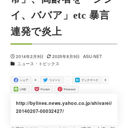
イ、ババア」etc 暴言
連発で炎上
2014年2月9日
2025年8月9日
ASU-NET
投稿日
更新日
著
カテゴリー
ニュース・トピックス
者
0
-
0
シェア
ツイート
ブックマーク
LINE
Pocket
Pinterest
http://bylines.news.yahoo.co.jp/shivarei/
20140207-00032427/