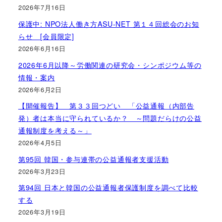
2026年7月16日
保護中: NPO法人働き方ASU-NET 第１４回総会のお知
らせ [会員限定]
2026年6月16日
2026年6月以降～労働関連の研究会・シンポジウム等の
情報・案内
2026年6月2日
【開催報告】 第３３回つどい 「公益通報（内部告
発）者は本当に守られているか？ ～問題だらけの公益
通報制度を考える～」
2026年4月5日
第95回 韓国・参与連帯の公益通報者支援活動
2026年3月23日
第94回 日本と韓国の公益通報者保護制度を調べて比較
する
2026年3月19日