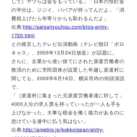
して）ヤツらは金をもっている」「日本の預貯金
の半分は、ジジイ、ババアが持ってんだよ」「消
費税上げたら年寄りからも取れるんだよ」
出典:
http://saigaijyouhou.com/blog-entry-
1720.html
との発言したテレビ出演動画（テレビ朝日「ボロ
キャス」、2005年12月24日放送）が話題に。
さらに、企業から使い捨てにされた派遣労働者の
救済のために市民団体が設置した年越し派遣村に
関しても、2009年8月18日、横浜市内の街頭演説
で、
「（派遣村に集まった元派遣労働者達に対して」
4000人分の求人票を持っていったが一人も手を
上げなかった。大事な税金を働く能力があるのに
怠けている連中に払う気はない」
出典:
http://ameblo.jp/kokkoippan/entry-