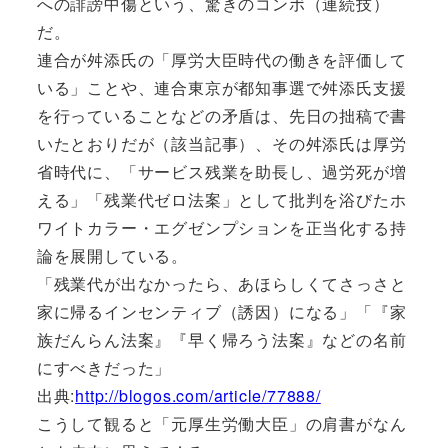
への誹謗中傷という、驚きのコンボ（連続技）
だ。
連合が舛添氏の「厚労大臣時代の働きを評価して
いる」ことや、連合東京が都知事選で舛添氏支援
を行っていることなどの矛盾は、先日の拙稿で書
いたとおりだが（該当記事）、その舛添氏は厚労
省時代に、「サービス残業を助長し、過労死が増
える」「残業代ゼロ法案」として批判を浴びたホ
ワイトカラー・エグゼンプションを正当化する持
論を展開している。
「残業代が出なかったら、あほらしくてさっさと
家に帰るインセンティブ（誘因）になる」「『家
族だんらん法案』『早く帰ろう法案』などの名前
にすべきだった」
出典:
http://blogos.com/article/77888/
こうして観ると「元厚生労働大臣」の肩書がなん