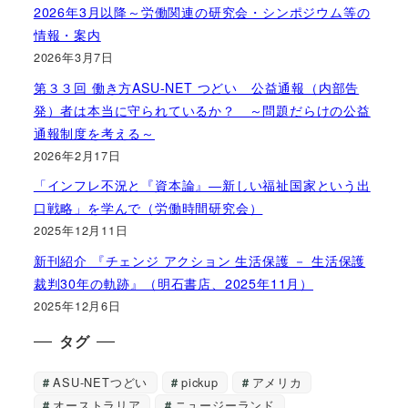
2026年3月以降～労働関連の研究会・シンポジウム等の
情報・案内
2026年3月7日
第３３回 働き方ASU-NET つどい 公益通報（内部告
発）者は本当に守られているか？ ～問題だらけの公益
通報制度を考える～
2026年2月17日
「インフレ不況と『資本論』―新しい福祉国家という出
口戦略」を学んで（労働時間研究会）
2025年12月11日
新刊紹介 『チェンジ アクション 生活保護 － 生活保護
裁判30年の軌跡』（明石書店、2025年11月）
2025年12月6日
タグ
ASU-NETつどい
pickup
アメリカ
オーストラリア
ニュージーランド