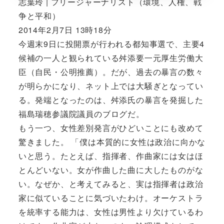
志葉玲 | フリージャーナリスト（環境、人権、戦
争と平和）
2014年2月7日 13時18分
今週末9日に投開票が行われる都知事選で、主要4
候補の一人と観られている舛添要一元厚生労働大
臣（自民・公明推薦）。だが、過去の暴言の数々
が明らかになり、ネット上では大騒ぎとなってい
る。発端となったのは、舛添氏の暴言を発掘した
福島瑞穂参議院議員のブログだ。
もう一つ、女性差別発言がひどいことにも改めて
驚きました。 「僕は本質的に女性は政治に向かな
いと思う。たとえば、指揮者、作曲家には女はほ
とんどいない。女が作曲した曲に大したものがな
い。なぜか、と考えてみると、実は指揮者は政治
家に似ていることに気づいたわけ。オーケストラ
を統率する能力は、女性は男性より欠けているわ