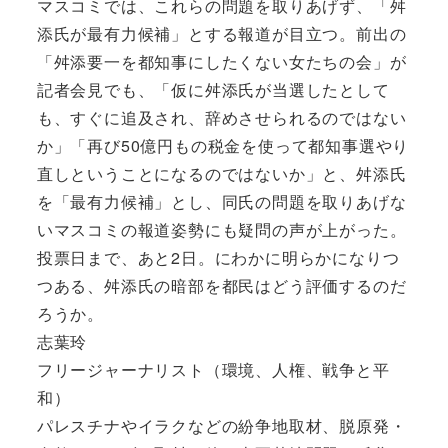
マスコミでは、これらの問題を取りあげず、「舛
添氏が最有力候補」とする報道が目立つ。前出の
「舛添要一を都知事にしたくない女たちの会」が
記者会見でも、「仮に舛添氏が当選したとして
も、すぐに追及され、辞めさせられるのではない
か」「再び50億円もの税金を使って都知事選やり
直しということになるのではないか」と、舛添氏
を「最有力候補」とし、同氏の問題を取りあげな
いマスコミの報道姿勢にも疑問の声が上がった。
投票日まで、あと2日。にわかに明らかになりつ
つある、舛添氏の暗部を都民はどう評価するのだ
ろうか。
志葉玲
フリージャーナリスト（環境、人権、戦争と平
和）
パレスチナやイラクなどの紛争地取材、脱原発・