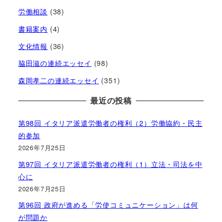
労働相談
(38)
書籍案内
(4)
文化情報
(36)
脇田滋の連続エッセイ
(98)
森岡孝二の連続エッセイ
(351)
最近の投稿
第98回 イタリア派遣労働者の権利（2）労働協約・民主
的参加
2026年7月25日
第97回 イタリア派遣労働者の権利（1）立法・司法を中
心に
2026年7月25日
第96回 政府が進める「労使コミュニケーション」は何
が問題か