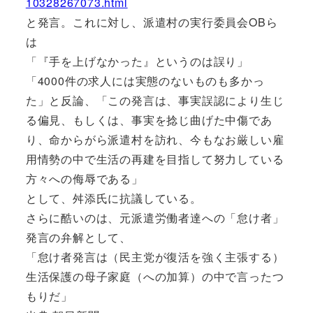
10328267073.html
と発言。これに対し、派遣村の実行委員会OBら
は
「『手を上げなかった』というのは誤り」
「4000件の求人には実態のないものも多かっ
た」と反論、「この発言は、事実誤認により生じ
る偏見、もしくは、事実を捻じ曲げた中傷であ
り、命からがら派遣村を訪れ、今もなお厳しい雇
用情勢の中で生活の再建を目指して努力している
方々への侮辱である」
として、舛添氏に抗議している。
さらに酷いのは、元派遣労働者達への「怠け者」
発言の弁解として、
「怠け者発言は（民主党が復活を強く主張する）
生活保護の母子家庭（への加算）の中で言ったつ
もりだ」