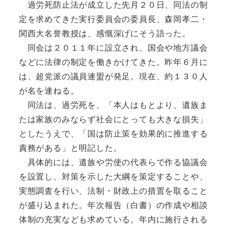
過労死防止法が成立した先月２０日、同法の制
定を求めてきた実行委員会の委員長、森岡孝二・
関西大名誉教授は、感慨深げにそう語った。
同会は２０１１年に設立され、国会や地方議会
などに法律の制定を働きかけてきた。昨年６月に
は、超党派の議員連盟が発足。現在、約１３０人
が名を連ねる。
同法は、過労死を、「本人はもとより、遺族ま
たは家族のみならず社会にとっても大きな損失」
としたうえで、「国は防止策を効果的に推進する
責務がある」と明記した。
具体的には、遺族や労使の代表らで作る協議会
を設置し、対策を示した大綱を策定することや、
実態調査を行い、法制・財政上の措置を取ること
が盛り込まれた。年次報告（白書）の作成や相談
体制の充実なども求めている。年内に施行される