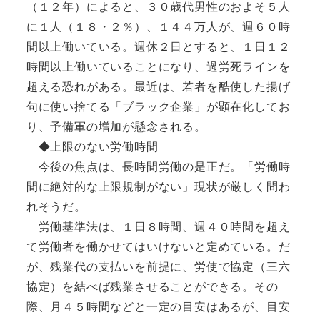
（１２年）によると、３０歳代男性のおよそ５人
に１人（１８・２％）、１４４万人が、週６０時
間以上働いている。週休２日とすると、１日１２
時間以上働いていることになり、過労死ラインを
超える恐れがある。最近は、若者を酷使した揚げ
句に使い捨てる「ブラック企業」が顕在化してお
り、予備軍の増加が懸念される。
◆上限のない労働時間
今後の焦点は、長時間労働の是正だ。「労働時
間に絶対的な上限規制がない」現状が厳しく問わ
れそうだ。
労働基準法は、１日８時間、週４０時間を超え
て労働者を働かせてはいけないと定めている。だ
が、残業代の支払いを前提に、労使で協定（三六
協定）を結べば残業させることができる。その
際、月４５時間などと一定の目安はあるが、目安