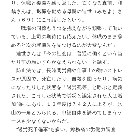
り、休職と復職を繰り返した。亡くなる直前、和
哉さんは、退職を勧める母親の迪世（みちよ）さ
ん（６９）にこう話したという。
「職場の同僚もうつを抱えながら頑張って働い
ている。上司の期待にも応えたい。休職のまま辞
めると次の就職先を見つけるのが大変なんだ」
迪世さんは「今の社会は、普通に働くという当
たり前の願いすらかなえられない」と話す。
防止法では、長時間労働や仕事上の強いストレ
スが原因で、死亡したり、自殺を図ったり、病気
になったりした状態を「過労死等」と呼ぶと定義
された。こうした状態で労災と認定された人は増
加傾向にあり、１３年度は７４２人に上るが、氷
山の一角とみられる。申請自体を諦めてしまうケ
ースも少なくないからだ。
“過労死予備軍”も多い。総務省の労働力調査