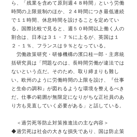
ら、「残業を含めて原則週４８時間」という労働
時間の上限規制のほか、２４時間につき最低連続
で１１時間、休息時間を設けることを定めてい
る。国際比較で見ると、週５０時間以上働く人の
割合は、日本は３１・７％に上るが、英国は１
２・１％、フランスは９％となっている。
労働政策研究・研修機構の濱口桂一郎・主席統
括研究員は「問題なのは、長時間労働が違法では
ないという点だ。そのため、取り締まりも難し
い。欧州のように労働時間の上限を設け、『仕事
と生命の調和』が図れるような環境を整えるべき
だ。仕事の範囲が無限定になりがちな正社員のあ
り方も見直していく必要がある」と話している。
＜過労死等防止対策推進法の主な内容＞
◆過労死は社会の大きな損失であり、国は防止策