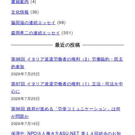
書籍案内
(4)
文化情報
(36)
脇田滋の連続エッセイ
(98)
森岡孝二の連続エッセイ
(351)
最近の投稿
第98回 イタリア派遣労働者の権利（2）労働協約・民主
的参加
2026年7月25日
第97回 イタリア派遣労働者の権利（1）立法・司法を中
心に
2026年7月25日
第96回 政府が進める「労使コミュニケーション」は何
が問題か
2026年7月16日
保護中: NPO法人働き方ASU-NET 第１４回総会のお知