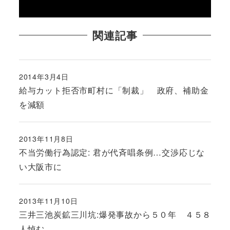
関連記事
2014年3月4日
投稿日
給与カット拒否市町村に「制裁」 政府、補助金
を減額
2013年11月8日
投稿日
不当労働行為認定: 君が代斉唱条例…交渉応じな
い大阪市に
2013年11月10日
投稿日
三井三池炭鉱三川坑:爆発事故から５０年 ４５８
人悼む