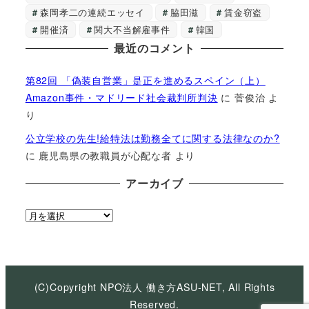
森岡孝二の連続エッセイ
脇田滋
賃金窃盗
開催済
関大不当解雇事件
韓国
最近のコメント
第82回 「偽装自営業」是正を進めるスペイン（上）
Amazon事件・マドリード社会裁判所判決
に
菅俊治
よ
り
公立学校の先生!給特法は勤務全てに関する法律なのか?
に
鹿児島県の教職員が心配な者
より
アーカイブ
ア
ー
カ
イ
ブ
(C)Copyright NPO法人 働き方ASU-NET, All Rights
Reserved.