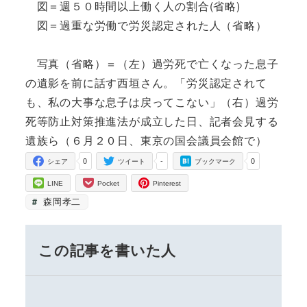
図＝週５０時間以上働く人の割合(省略)
図＝過重な労働で労災認定された人（省略）
写真（省略）＝（左）過労死で亡くなった息子
の遺影を前に話す西垣さん。「労災認定されて
も、私の大事な息子は戻ってこない」（右）過労
死等防止対策推進法が成立した日、記者会見する
遺族ら（６月２０日、東京の国会議員会館で）
0
-
0
シェア
ツイート
ブックマーク
LINE
Pocket
Pinterest
森岡孝二
この記事を書いた人