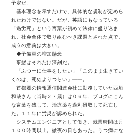
予定だ。
基本理念を示すだけで、具体的な規制が定めら
れたわけではない。だが、英語にもなっている
「過労死」という言葉が初めて法律に盛り込ま
れ、社会全体で取り組むべき課題とされた点で、
成立の意義は大きい。
◆予備軍の増加懸念
事態はそれだけ深刻だ。
「ふつーに仕事をしたい」「このまま生きてい
くのは、死ぬよりつらい」――。
首都圏の情報通信関連会社に勤務していた西垣
和哉さん（当時２７歳）は０６年、ブログにこん
な言葉を残して、治療薬を過剰摂取して死亡し
た。１１年に労災が認められた。
システムエンジニアとして働き、残業時間は月
１００時間以上。徹夜の日もあった。うつ病にな