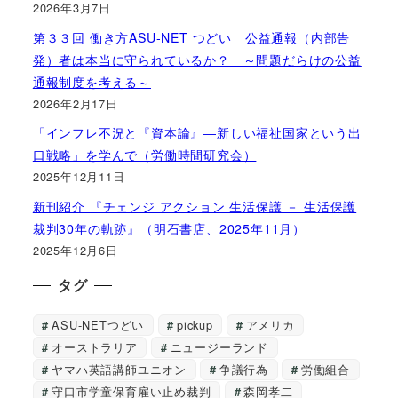
2026年3月7日
第３３回 働き方ASU-NET つどい 公益通報（内部告
発）者は本当に守られているか？ ～問題だらけの公益
通報制度を考える～
2026年2月17日
「インフレ不況と『資本論』―新しい福祉国家という出
口戦略」を学んで（労働時間研究会）
2025年12月11日
新刊紹介 『チェンジ アクション 生活保護 － 生活保護
裁判30年の軌跡』（明石書店、2025年11月）
2025年12月6日
タグ
ASU-NETつどい
pickup
アメリカ
オーストラリア
ニュージーランド
ヤマハ英語講師ユニオン
争議行為
労働組合
守口市学童保育雇い止め裁判
森岡孝二