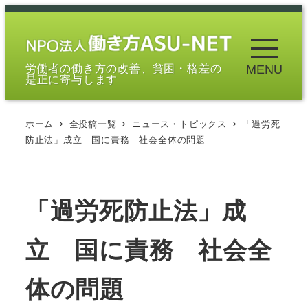
メ
イ
ン
労働者の働き方の改善、貧困・格差の
MENU
コ
是正に寄与します
ン
テ
ホーム
全投稿一覧
ニュース・トピックス
「過労死
ン
防止法」成立 国に責務 社会全体の問題
ツ
へ
移
「過労死防止法」成
動
立 国に責務 社会全
体の問題