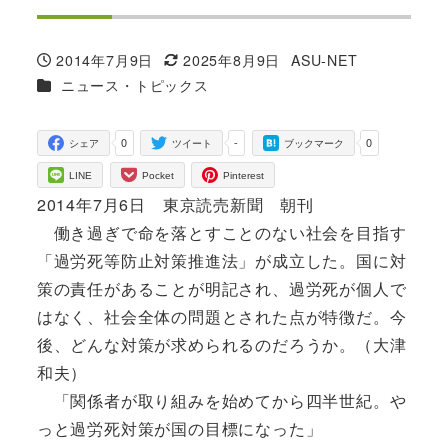
2014年7月9日
2025年8月9日
ASU-NET
投稿日
更新日
著
カテゴリー
ニュース・トピックス
者
0
-
0
シェア
ツイート
ブックマーク
LINE
Pocket
Pinterest
2014年7月6日 東京読売新聞 朝刊
働き過ぎで命を落とすことのない社会を目指す
「過労死等防止対策推進法」が成立した。国に対
策の責任があることが明記され、過労死が個人で
はなく、社会全体の問題とされた点が特徴だ。今
後、どんな対策が求められるのだろうか。（大津
和夫）
「関係者が取り組みを始めてから四半世紀。や
っと過労死対策が国の目標になった」