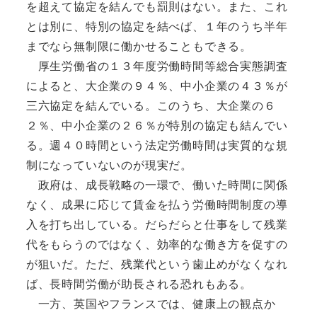
を超えて協定を結んでも罰則はない。また、これ
とは別に、特別の協定を結べば、１年のうち半年
までなら無制限に働かせることもできる。
厚生労働省の１３年度労働時間等総合実態調査
によると、大企業の９４％、中小企業の４３％が
三六協定を結んでいる。このうち、大企業の６
２％、中小企業の２６％が特別の協定も結んでい
る。週４０時間という法定労働時間は実質的な規
制になっていないのが現実だ。
政府は、成長戦略の一環で、働いた時間に関係
なく、成果に応じて賃金を払う労働時間制度の導
入を打ち出している。だらだらと仕事をして残業
代をもらうのではなく、効率的な働き方を促すの
が狙いだ。ただ、残業代という歯止めがなくなれ
ば、長時間労働が助長される恐れもある。
一方、英国やフランスでは、健康上の観点か