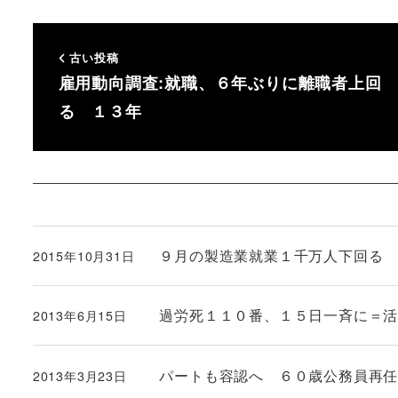
古い投稿
雇用動向調査:就職、６年ぶりに離職者上回
る １３年
９月の製造業就業１千万人下回る
2015年10月31日
投稿日
過労死１１０番、１５日一斉に＝活
2013年6月15日
投稿日
パートも容認へ ６０歳公務員再
2013年3月23日
投稿日