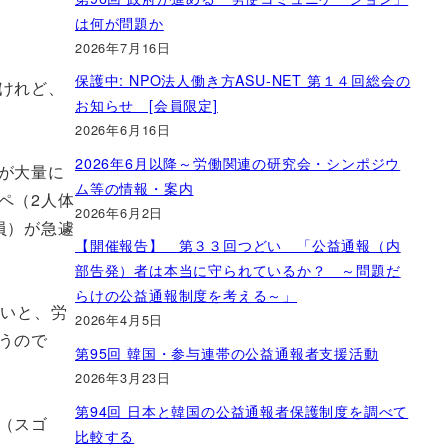
」
は何が問題か
2026年7月16日
保護中: NPO法人働き方ASU-NET 第１４回総会の
けれど、
お知らせ [会員限定]
2026年6月16日
2026年6月以降～労働関連の研究会・シンポジウ
が大量に
ム等の情報・案内
ペ（2人体
2026年6月2日
員）が急遽
【開催報告】 第３３回つどい 「公益通報（内
部告発）者は本当に守られているか？ ～問題だ
らけの公益通報制度を考える～」
ないと、労
2026年4月5日
うので
第95回 韓国・参与連帯の公益通報者支援活動
2026年3月23日
第94回 日本と韓国の公益通報者保護制度を調べて
（スゴ
比較する