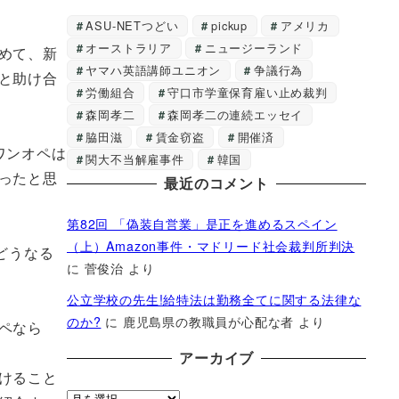
ASU-NETつどい
pickup
アメリカ
オーストラリア
ニュージーランド
めて、新
ヤマハ英語講師ユニオン
争議行為
と助け合
労働組合
守口市学童保育雇い止め裁判
森岡孝二
森岡孝二の連続エッセイ
脇田滋
賃金窃盗
開催済
ワンオペは
関大不当解雇事件
韓国
ったと思
最近のコメント
第82回 「偽装自営業」是正を進めるスペイン
（上）Amazon事件・マドリード社会裁判所判決
どうなる
に
菅俊治
より
公立学校の先生!給特法は勤務全てに関する法律な
のか?
に
鹿児島県の教職員が心配な者
より
ペなら
アーカイブ
けること
ア