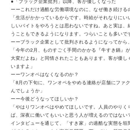
●「ブラック企業批判」以降、客が優しくなった
ーーこれだけ過酷な労働環境なのに、なぜ働き続ける
「生活がかかっているからです。時給がそれなりにい
しいバイトをやろうとは思わないですね。あと実は、
うこともできるようになります。つらいことも多いで
ーーブラック企業として批判されるようになってから
「今年の2月、ものすごく手間のかかる『牛すき鍋』
大変だよね』と同情されたこともあります。客が優し
いますよ」
ーーワンオペはなくなるのか？
「8月の下旬に、ワンオペをやめる連絡が店舗にファク
んでしょうか」
ーー今後どうなってほしいか？
「やはりワンオペはやめてほしいです。人員のやりく
ば、深夜に働いてもいいと思う人が増えるのではない
インタビューを通じて、「すき家」の過酷な実態を垣