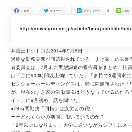
者
-
-
0
シェア
ツイート
ブックマーク
LINE
http://news.goo.ne.jp/article/bengoshi/life/be
弁護士ドットコム2014年9月6日
過酷な勤務実態が問題視されている「すき家」の労働
者委員会は、7月末に実態調査の報告書をまとめ、社
は「月に500時間以上働いていた」「多忙で2週間家
ゼンショーホールディングスは、特に問題視された「
が、現在のすき家の労働環境はどうなっているのだろ
イト）に9月初め、話を聞いた。
●24時間勤務「回転」は疲労との戦い
ーーどれくらいの期間、働いているのか？
「2年以上になります。大学に通いながらシフトに入