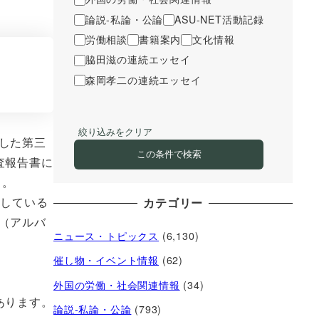
論説-私論・公論
ASU-NET活動記録
労働相談
書籍案内
文化情報
脇田滋の連続エッセイ
森岡孝二の連続エッセイ
絞り込みをクリア
した第三
この条件で検索
査報告書に
る。
明している
カテゴリー
（アルバ
ニュース・トピックス
(6,130)
催し物・イベント情報
(62)
外国の労働・社会関連情報
(34)
あります。
論説-私論・公論
(793)