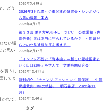
2026年3月19日
が、どう
2026年3月以降～労働関連の研究会・シンポジウ
ム等の情報・案内
2026年3月7日
第３３回 働き方ASU-NET つどい 公益通報（内
部告発）者は本当に守られているか？ ～問題だ
せない場
らけの公益通報制度を考える～
だと思い
2026年2月17日
「インフレ不況と『資本論』―新しい福祉国家と
いう出口戦略」を学んで（労働時間研究会）
品を買うし
2025年12月11日
面してま
新刊紹介 『チェンジ アクション 生活保護 － 生活
保護裁判30年の軌跡』（明石書店、2025年11
月）
2025年12月6日
引かれて、
タグ