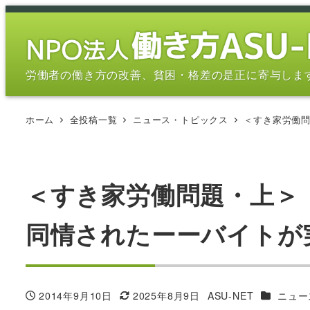
メ
イ
ン
コ
労働者の働き方の改善、貧困・格差の是正に寄与しま
ン
テ
ホーム
全投稿一覧
ニュース・トピックス
＜すき家労働
ン
ツ
へ
移
＜すき家労働問題・上＞
動
同情されたーーバイトが
カテゴリ
2014年9月10日
2025年8月9日
ASU-NET
ニュー
投稿日
更新日
著