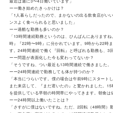
最近は週に3〜4日働いています」
ーー働き始めたきっかけは？
「1人暮らしだったので、まかないの出る飲食店がい
ンスよく食べられると思いました」
ーー過酷な勤務も多いのか？
「13時間連続勤務というのは、ひんぱんにありますね。
時』『22時〜9時』に分かれています。9時から22
す。24時間連続で働く『回転』と呼ばれる勤務も、3
ーー問題が表面化した今も変わってないか？
「そうですね、つい最近も13時間連続で働きました
ーー24時間連続で勤務しても体が持つのか？
「本当につらいです。僕の場合は午前9時にスタートし
また来店して、『まだ君いたの』と驚かれました。1
を提供している早朝の時間帯にやってきます。朝食は
ーー24時間以上働いたことは？
「さすがに僕はないですね。ただ、2回転（48時間）