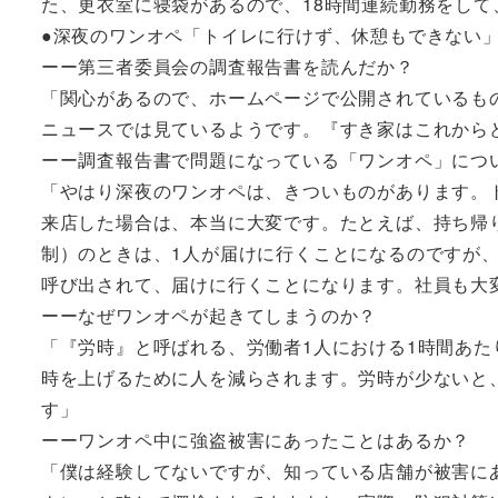
た、更衣室に寝袋があるので、18時間連続勤務をして
●深夜のワンオペ「トイレに行けず、休憩もできない
ーー第三者委員会の調査報告書を読んだか？
「関心があるので、ホームページで公開されているも
ニュースでは見ているようです。『すき家はこれから
ーー調査報告書で問題になっている「ワンオペ」につ
「やはり深夜のワンオペは、きついものがあります。
来店した場合は、本当に大変です。たとえば、持ち帰
制）のときは、1人が届けに行くことになるのですが
呼び出されて、届けに行くことになります。社員も大
ーーなぜワンオペが起きてしまうのか？
「『労時』と呼ばれる、労働者1人における1時間あ
時を上げるために人を減らされます。労時が少ないと
す」
ーーワンオペ中に強盗被害にあったことはあるか？
「僕は経験してないですが、知っている店舗が被害に