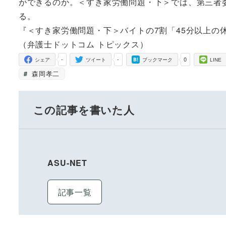
ができるのか。＜すき家労働問題・下＞では、第三者
る。
『＜すき家労働問題・下＞バイトの7割「45分以上の
（弁護士ドットコム トピックス）
-
-
0
シェア
ツイート
ブックマーク
LINE
森岡孝二
この記事を書いた人
ASU-NET
記事一覧