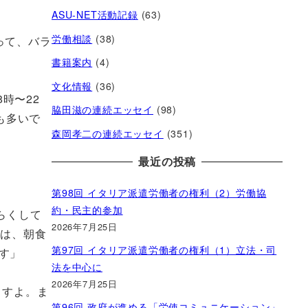
ASU-NET活動記録
(63)
労働相談
(38)
って、バラ
書籍案内
(4)
文化情報
(36)
時〜22
脇田滋の連続エッセイ
(98)
も多いで
森岡孝二の連続エッセイ
(351)
最近の投稿
第98回 イタリア派遣労働者の権利（2）労働協
約・民主的参加
らくして
2026年7月25日
場は、朝食
第97回 イタリア派遣労働者の権利（1）立法・司
す」
法を中心に
2026年7月25日
ますよ。ま
第96回 政府が進める「労使コミュニケーション」