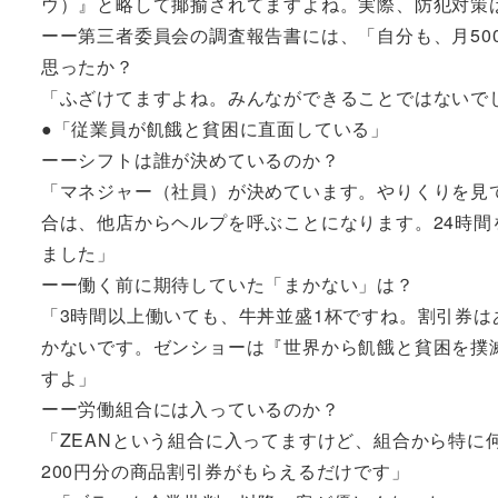
ウ）』と略して揶揄されてますよね。実際、防犯対策
ーー第三者委員会の調査報告書には、「自分も、月50
思ったか？
「ふざけてますよね。みんなができることではないで
●「従業員が飢餓と貧困に直面している」
ーーシフトは誰が決めているのか？
「マネジャー（社員）が決めています。やりくりを見
合は、他店からヘルプを呼ぶことになります。24時間
ました」
ーー働く前に期待していた「まかない」は？
「3時間以上働いても、牛丼並盛1杯ですね。割引券
かないです。ゼンショーは『世界から飢餓と貧困を撲
すよ」
ーー労働組合には入っているのか？
「ZEANという組合に入ってますけど、組合から特に
200円分の商品割引券がもらえるだけです」