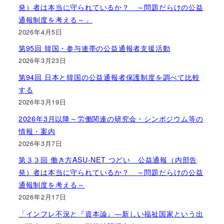
発）者は本当に守られているか？ ～問題だらけの公益
通報制度を考える～」
2026年4月5日
第95回 韓国・参与連帯の公益通報者支援活動
2026年3月23日
第94回 日本と韓国の公益通報者保護制度を調べて比較
する
2026年3月19日
2026年3月以降～労働関連の研究会・シンポジウム等の
情報・案内
2026年3月7日
第３３回 働き方ASU-NET つどい 公益通報（内部告
発）者は本当に守られているか？ ～問題だらけの公益
通報制度を考える～
2026年2月17日
「インフレ不況と『資本論』―新しい福祉国家という出