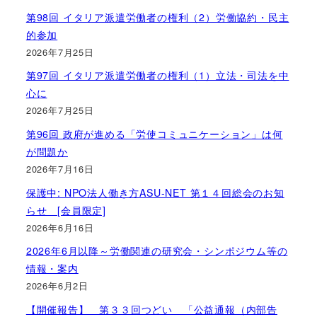
第98回 イタリア派遣労働者の権利（2）労働協約・民主
的参加
2026年7月25日
第97回 イタリア派遣労働者の権利（1）立法・司法を中
心に
2026年7月25日
第96回 政府が進める「労使コミュニケーション」は何
が問題か
2026年7月16日
保護中: NPO法人働き方ASU-NET 第１４回総会のお知
らせ [会員限定]
2026年6月16日
2026年6月以降～労働関連の研究会・シンポジウム等の
情報・案内
2026年6月2日
【開催報告】 第３３回つどい 「公益通報（内部告