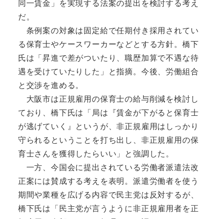
同一賃金」を実現する法案の提出を検討する考え
だ。
条例案の対象は固定給で任期付き採用されてい
る保育士やケースワーカーなどとする方針。橋下
氏は「昇進で差がついたり、職歴加算で不遇な待
遇を受けていたりした」と指摘。今後、労働組合
と交渉を進める。
大阪市は正規雇用の保育士の給与削減を検討し
ており、橋下氏は「局は『賃金が下がると保育士
が逃げていく』というが、非正規雇用はしっかり
守られるということを打ち出し、非正規雇用の保
育士さんを獲得したらいい」と強調した。
一方、今国会に提出されている労働者派遣法改
正案には賛成する考えを表明。派遣労働者を使う
期間や業種を広げる内容で民主党は反対するが、
橋下氏は「民主党が言うように非正規雇用者を正