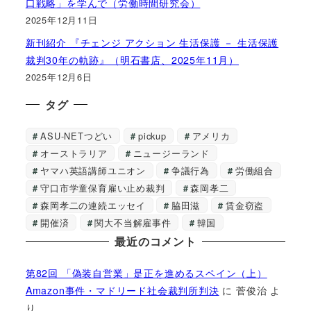
口戦略」を学んで（労働時間研究会）
2025年12月11日
新刊紹介 『チェンジ アクション 生活保護 － 生活保護
裁判30年の軌跡』（明石書店、2025年11月）
2025年12月6日
タグ
ASU-NETつどい
pickup
アメリカ
オーストラリア
ニュージーランド
ヤマハ英語講師ユニオン
争議行為
労働組合
守口市学童保育雇い止め裁判
森岡孝二
森岡孝二の連続エッセイ
脇田滋
賃金窃盗
開催済
関大不当解雇事件
韓国
最近のコメント
第82回 「偽装自営業」是正を進めるスペイン（上）
Amazon事件・マドリード社会裁判所判決
に
菅俊治
よ
り