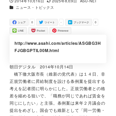
2014年10月16日
2025年8月9日
ASU-NET
投稿日
更新日
著
カテゴリー
ニュース・トピックス
者
0
-
0
シェア
ツイート
ブックマーク
LINE
Pocket
Pinterest
http://www.asahi.com/articles/ASGBG3H
FJGBGPTIL00M.html
朝日デジタル 2014年10月14日
橋下徹大阪市長（維新の党代表）は１４日、非
正規労働者に昇給制度を設ける条例案を提出する
考えを記者団に明らかにした。正規労働者との格
差を縮める狙いで、「職務が同じであれば賃金を
同じにしたい」と主張。条例案は来年２月議会の
提出をめざし、国会でも維新として「同一労働・