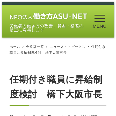
メ
イ
ン
労働者の働き方の改善、貧困・格差の
MENU
コ
是正に寄与します
ン
テ
ホーム
全投稿一覧
ニュース・トピックス
任期付き
ン
職員に昇給制度検討 橋下大阪市長
ツ
へ
移
任期付き職員に昇給制
動
度検討 橋下大阪市長