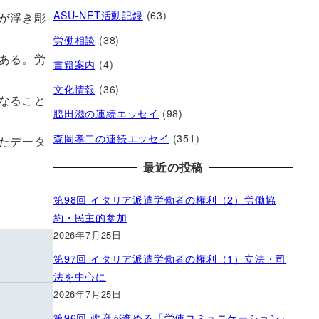
ASU-NET活動記録
(63)
が浮き彫
労働相談
(38)
ある。労
書籍案内
(4)
文化情報
(36)
なること
脇田滋の連続エッセイ
(98)
森岡孝二の連続エッセイ
(351)
たデータ
最近の投稿
第98回 イタリア派遣労働者の権利（2）労働協
約・民主的参加
2026年7月25日
第97回 イタリア派遣労働者の権利（1）立法・司
法を中心に
2026年7月25日
第96回 政府が進める「労使コミュニケーション」