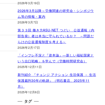
2026年3月19日
2026年3月以降～労働関連の研究会・シンポジウ
ム等の情報・案内
2026年3月7日
第３３回 働き方ASU-NET つどい 公益通報（内
部告発）者は本当に守られているか？ ～問題だ
らけの公益通報制度を考える～
2026年2月17日
「インフレ不況と『資本論』―新しい福祉国家と
いう出口戦略」を学んで（労働時間研究会）
2025年12月11日
新刊紹介 『チェンジ アクション 生活保護 － 生活
保護裁判30年の軌跡』（明石書店、2025年11
月）
2025年12月6日
タグ