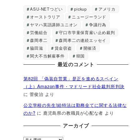
ASU-NETつどい
pickup
アメリカ
オーストラリア
ニュージーランド
ヤマハ英語講師ユニオン
争議行為
労働組合
守口市学童保育雇い止め裁判
森岡孝二
森岡孝二の連続エッセイ
脇田滋
賃金窃盗
開催済
関大不当解雇事件
韓国
最近のコメント
第82回 「偽装自営業」是正を進めるスペイン
（上）Amazon事件・マドリード社会裁判所判決
に
菅俊治
より
公立学校の先生!給特法は勤務全てに関する法律な
のか?
に
鹿児島県の教職員が心配な者
より
アーカイブ
ア