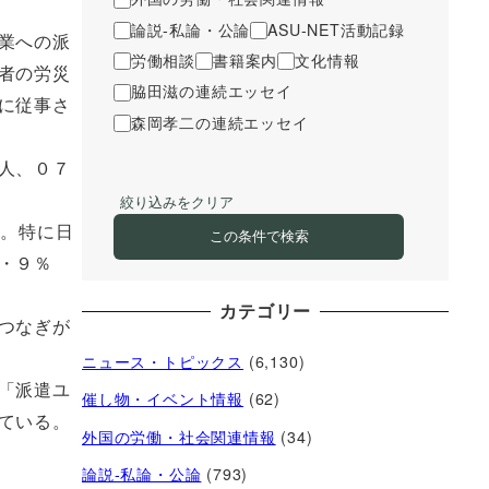
論説-私論・公論
ASU-NET活動記録
業への派
労働相談
書籍案内
文化情報
者の労災
脇田滋の連続エッセイ
に従事さ
森岡孝二の連続エッセイ
人、０７
絞り込みをクリア
く。特に日
この条件で検索
・９％
カテゴリー
つなぎが
ニュース・トピックス
(6,130)
「派遣ユ
催し物・イベント情報
(62)
ている。
外国の労働・社会関連情報
(34)
論説-私論・公論
(793)