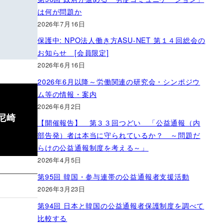
は何が問題か
2026年7月16日
保護中: NPO法人働き方ASU-NET 第１４回総会の
お知らせ [会員限定]
2026年6月16日
2026年6月以降～労働関連の研究会・シンポジウ
ム等の情報・案内
2026年6月2日
尼崎
【開催報告】 第３３回つどい 「公益通報（内
部告発）者は本当に守られているか？ ～問題だ
らけの公益通報制度を考える～」
2026年4月5日
第95回 韓国・参与連帯の公益通報者支援活動
2026年3月23日
第94回 日本と韓国の公益通報者保護制度を調べて
比較する