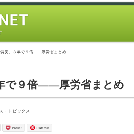
す
 労災、３年で９倍――厚労省まとめ
年で９倍――厚労省まとめ
ー
ス・トピックス
Pocket
Pinterest