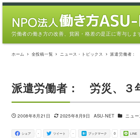
メ
イ
ン
コ
労働者の働き方の改善、貧困・格差の是正に寄与しま
ン
テ
ホーム
全投稿一覧
ニュース・トピックス
派遣労働者：
ン
ツ
へ
移
派遣労働者： 労災、３
動
カテゴリ
2008年8月21日
2025年8月9日
ASU-NET
ニュー
投稿日
更新日
著
者
-
-
0
シェア
ツイート
ブックマーク
LINE