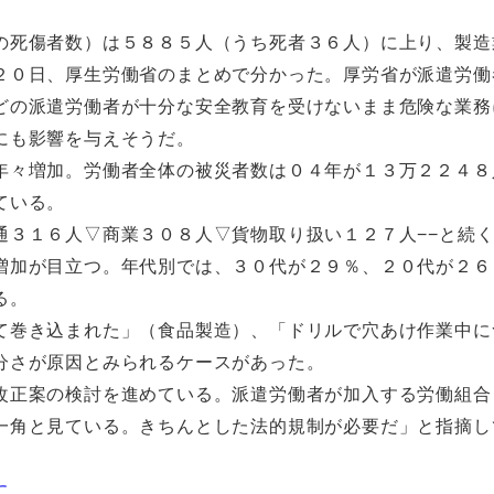
死傷者数）は５８８５人（うち死者３６人）に上り、製造
２０日、厚生労働省のまとめで分かった。厚労省が派遣労働
どの派遣労働者が十分な安全教育を受けないまま危険な業務
にも影響を与えそうだ。
々増加。労働者全体の被災者数は０４年が１３万２２４８
ている。
３１６人▽商業３０８人▽貨物取り扱い１２７人−−と続
増加が目立つ。年代別では、３０代が２９％、２０代が２６
る。
巻き込まれた」（食品製造）、「ドリルで穴あけ作業中に
分さが原因とみられるケースがあった。
正案の検討を進めている。派遣労働者が加入する労働組合
一角と見ている。きちんとした法的規制が必要だ」と指摘し
に