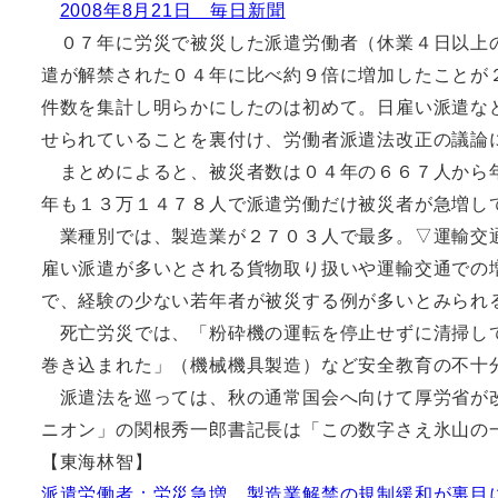
2008年8月21日 毎日新聞
０７年に労災で被災した派遣労働者（休業４日以上の
遣が解禁された０４年に比べ約９倍に増加したことが
件数を集計し明らかにしたのは初めて。日雇い派遣な
せられていることを裏付け、労働者派遣法改正の議論
まとめによると、被災者数は０４年の６６７人から年
年も１３万１４７８人で派遣労働だけ被災者が急増し
業種別では、製造業が２７０３人で最多。▽運輸交通
雇い派遣が多いとされる貨物取り扱いや運輸交通での
で、経験の少ない若年者が被災する例が多いとみられ
死亡労災では、「粉砕機の運転を停止せずに清掃して
巻き込まれた」（機械機具製造）など安全教育の不十
派遣法を巡っては、秋の通常国会へ向けて厚労省が改
ニオン」の関根秀一郎書記長は「この数字さえ氷山の
【東海林智】
派遣労働者：労災急増、製造業解禁の規制緩和が裏目