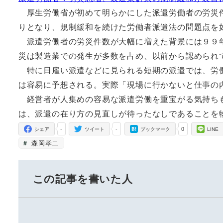
厚生労働省が初めて明らかにした派遣労働者の労災件
りとなり、規制緩和を続けた労働者派遣法の問題点を
派遣労働者の労災件数が大幅に増えた背景には９９年
災は製造業での発生が多数を占め、以前から認められ
特に日雇い派遣などに見られる短期の派遣では、労働
は容易に予想される。実際「現場に行かないと仕事の
経営者が人集めの容易な派遣労働を重宝がる気持ちも
は、派遣の在り方の見直しが待ったなしであることを
-
-
0
シェア
ツイート
ブックマーク
LINE
森岡孝二
この記事を書いた人