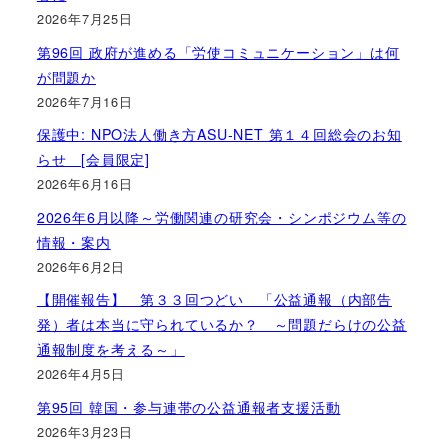
2026年7月25日
第96回 政府が進める「労使コミュニケーション」は何
が問題か
2026年7月16日
保護中: NPO法人働き方ASU-NET 第１４回総会のお知
らせ [会員限定]
2026年6月16日
2026年6月以降～労働関連の研究会・シンポジウム等の
情報・案内
2026年6月2日
【開催報告】 第３３回つどい 「公益通報（内部告
発）者は本当に守られているか？ ～問題だらけの公益
通報制度を考える～」
2026年4月5日
第95回 韓国・参与連帯の公益通報者支援活動
2026年3月23日