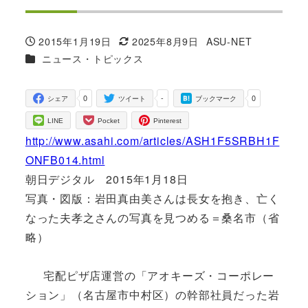
2015年1月19日
2025年8月9日
ASU-NET
投稿日
更新日
著
カテゴリー
ニュース・トピックス
者
0
-
0
シェア
ツイート
ブックマーク
LINE
Pocket
Pinterest
http://www.asahi.com/articles/ASH1F5SRBH1F
ONFB014.html
朝日デジタル 2015年1月18日
写真・図版：岩田真由美さんは長女を抱き、亡く
なった夫孝之さんの写真を見つめる＝桑名市（省
略）
宅配ピザ店運営の「アオキーズ・コーポレー
ション」（名古屋市中村区）の幹部社員だった岩