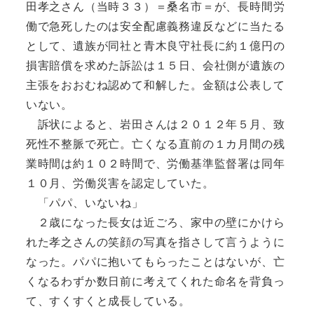
田孝之さん（当時３３）＝桑名市＝が、長時間労
働で急死したのは安全配慮義務違反などに当たる
として、遺族が同社と青木良守社長に約１億円の
損害賠償を求めた訴訟は１５日、会社側が遺族の
主張をおおむね認めて和解した。金額は公表して
いない。
訴状によると、岩田さんは２０１２年５月、致
死性不整脈で死亡。亡くなる直前の１カ月間の残
業時間は約１０２時間で、労働基準監督署は同年
１０月、労働災害を認定していた。
「パパ、いないね」
２歳になった長女は近ごろ、家中の壁にかけら
れた孝之さんの笑顔の写真を指さして言うように
なった。パパに抱いてもらったことはないが、亡
くなるわずか数日前に考えてくれた命名を背負っ
て、すくすくと成長している。