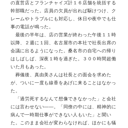
の直営店とフランチャイズ計１６店舗を統括する
幹部職だった。店員の欠員が出れば駆けつけ、ク
レームやトラブルにも対応し、休日や夜中でも仕
事の電話が鳴った。
最後の半年は、店の営業が終わった午後１１時
以降、２週に１回、名古屋市の本社で社長出席の
会議に出るようになった。桑名市の自宅への帰り
はしばしば、深夜１時を過ぎた。３００時間超働
いた月もあった。
葬儀後、真由美さんは社長との面会を求めた
が、ついに一度も線香をあげに来ることはなかっ
た。
「過労死するなんて想像できなかった」と会社
には言わせない――。「同僚の中には、精神的に
病んで一時期仕事ができない人もいた」と聞い
た。このまま会社が変わらなければ、ほかにも犠