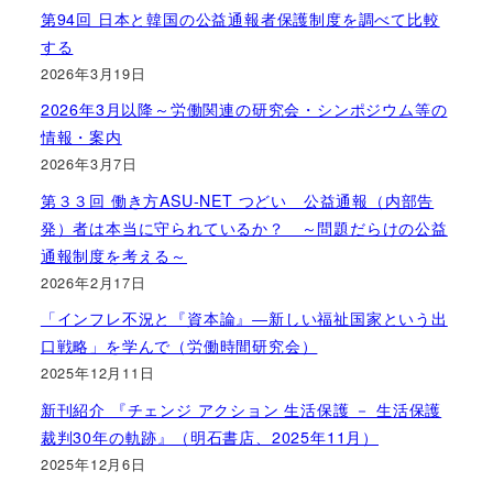
第94回 日本と韓国の公益通報者保護制度を調べて比較
する
2026年3月19日
2026年3月以降～労働関連の研究会・シンポジウム等の
情報・案内
2026年3月7日
第３３回 働き方ASU-NET つどい 公益通報（内部告
発）者は本当に守られているか？ ～問題だらけの公益
通報制度を考える～
2026年2月17日
「インフレ不況と『資本論』―新しい福祉国家という出
口戦略」を学んで（労働時間研究会）
2025年12月11日
新刊紹介 『チェンジ アクション 生活保護 － 生活保護
裁判30年の軌跡』（明石書店、2025年11月）
2025年12月6日