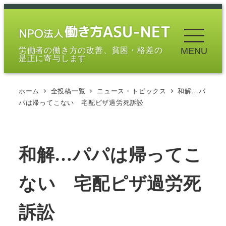
メ
イ
ン
労働者の働き方の改善、貧困・格差の
MENU
コ
是正に寄与します
ン
テ
ホーム
全投稿一覧
ニュース・トピックス
和解…パ
ン
パは帰ってこない 宅配ピザ過労死訴訟
ツ
へ
移
和解…パパは帰ってこ
動
ない 宅配ピザ過労死
訴訟