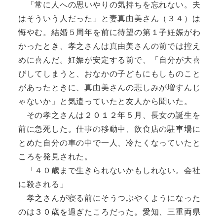
「常に人への思いやりの気持ちを忘れない。夫
はそういう人だった」と妻真由美さん（３４）は
悔やむ。結婚５周年を前に待望の第１子妊娠がわ
かったとき、孝之さんは真由美さんの前では控え
めに喜んだ。妊娠が安定する前で、「自分が大喜
びしてしまうと、おなかの子どもにもしものこと
があったときに、真由美さんの悲しみが増すんじ
ゃないか」と気遣っていたと友人から聞いた。
その孝之さんは２０１２年５月、長女の誕生を
前に急死した。仕事の移動中、飲食店の駐車場に
とめた自分の車の中で一人、冷たくなっていたと
ころを発見された。
「４０歳まで生きられないかもしれない。会社
に殺される」
孝之さんが寝る前にそうつぶやくようになった
のは３０歳を過ぎたころだった。愛知、三重両県