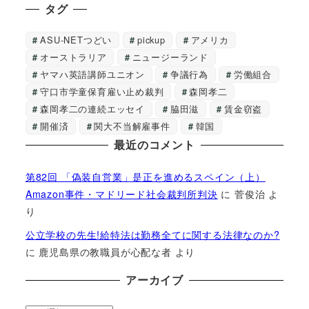
タグ
ASU-NETつどい
pickup
アメリカ
オーストラリア
ニュージーランド
ヤマハ英語講師ユニオン
争議行為
労働組合
守口市学童保育雇い止め裁判
森岡孝二
森岡孝二の連続エッセイ
脇田滋
賃金窃盗
開催済
関大不当解雇事件
韓国
最近のコメント
第82回 「偽装自営業」是正を進めるスペイン（上）
Amazon事件・マドリード社会裁判所判決
に
菅俊治
よ
り
公立学校の先生!給特法は勤務全てに関する法律なのか?
に
鹿児島県の教職員が心配な者
より
アーカイブ