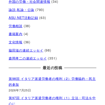
外国の労働・社会関連情報
(34)
論説-私論・公論
(793)
ASU-NET活動記録
(63)
労働相談
(38)
書籍案内
(4)
文化情報
(36)
脇田滋の連続エッセイ
(98)
森岡孝二の連続エッセイ
(351)
最近の投稿
第98回 イタリア派遣労働者の権利（2）労働協約・民主
的参加
2026年7月25日
第97回 イタリア派遣労働者の権利（1）立法・司法を中
心に