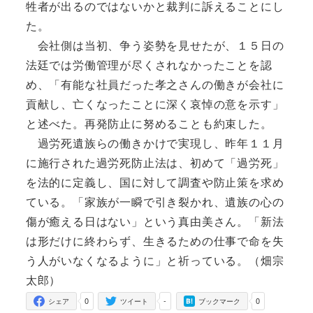
牲者が出るのではないかと裁判に訴えることにし
た。
会社側は当初、争う姿勢を見せたが、１５日の
法廷では労働管理が尽くされなかったことを認
め、「有能な社員だった孝之さんの働きが会社に
貢献し、亡くなったことに深く哀悼の意を示す」
と述べた。再発防止に努めることも約束した。
過労死遺族らの働きかけで実現し、昨年１１月
に施行された過労死防止法は、初めて「過労死」
を法的に定義し、国に対して調査や防止策を求め
ている。「家族が一瞬で引き裂かれ、遺族の心の
傷が癒える日はない」という真由美さん。「新法
は形だけに終わらず、生きるための仕事で命を失
う人がいなくなるように」と祈っている。（畑宗
太郎）
0
-
0
シェア
ツイート
ブックマーク