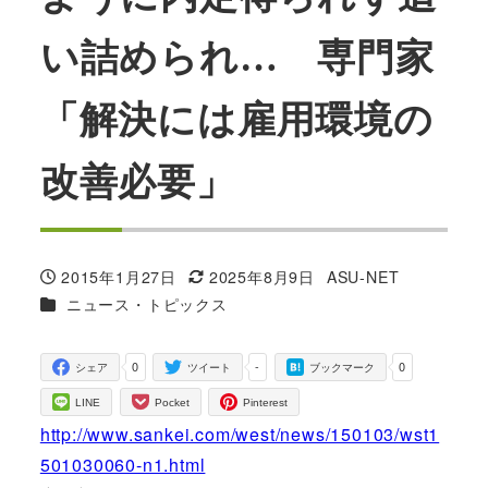
い詰められ… 専門家
「解決には雇用環境の
改善必要」
2015年1月27日
2025年8月9日
ASU-NET
投稿日
更新日
著
カテゴリー
ニュース・トピックス
者
0
-
0
シェア
ツイート
ブックマーク
LINE
Pocket
Pinterest
http://www.sankei.com/west/news/150103/wst1
501030060-n1.html