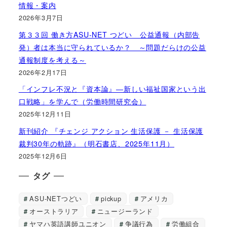
情報・案内
2026年3月7日
第３３回 働き方ASU-NET つどい 公益通報（内部告
発）者は本当に守られているか？ ～問題だらけの公益
通報制度を考える～
2026年2月17日
「インフレ不況と『資本論』―新しい福祉国家という出
口戦略」を学んで（労働時間研究会）
2025年12月11日
新刊紹介 『チェンジ アクション 生活保護 － 生活保護
裁判30年の軌跡』（明石書店、2025年11月）
2025年12月6日
タグ
ASU-NETつどい
pickup
アメリカ
オーストラリア
ニュージーランド
ヤマハ英語講師ユニオン
争議行為
労働組合