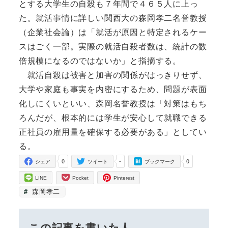
とする大学生の自殺も７年間で４６５人に上っ
た。就活事情に詳しい関西大の森岡孝二名誉教授
（企業社会論）は「就活が原因と特定されるケー
スはごく一部。実際の就活自殺者数は、統計の数
倍規模になるのではないか」と指摘する。
就活自殺は被害と加害の関係がはっきりせず、
大学や家庭も事実を内密にするため、問題が表面
化しにくいといい、森岡名誉教授は「対策はもち
ろんだが、根本的には学生が安心して就職できる
正社員の雇用量を確保する必要がある」としてい
る。
0
-
0
シェア
ツイート
ブックマーク
LINE
Pocket
Pinterest
森岡孝二
この記事を書いた人