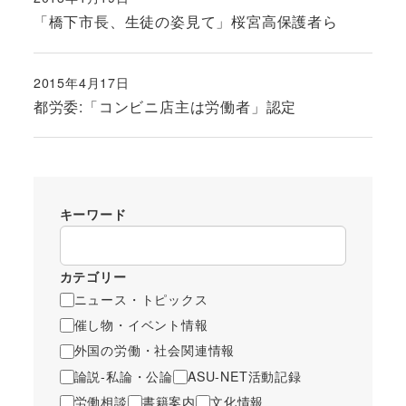
投稿日
「橋下市長、生徒の姿見て」桜宮高保護者ら
2015年4月17日
投稿日
都労委:「コンビニ店主は労働者」認定
キーワード
カテゴリー
ニュース・トピックス
催し物・イベント情報
外国の労働・社会関連情報
論説-私論・公論
ASU-NET活動記録
労働相談
書籍案内
文化情報