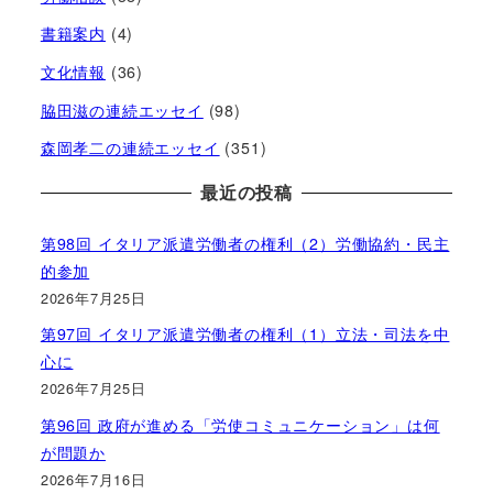
書籍案内
(4)
文化情報
(36)
脇田滋の連続エッセイ
(98)
森岡孝二の連続エッセイ
(351)
最近の投稿
第98回 イタリア派遣労働者の権利（2）労働協約・民主
的参加
2026年7月25日
第97回 イタリア派遣労働者の権利（1）立法・司法を中
心に
2026年7月25日
第96回 政府が進める「労使コミュニケーション」は何
が問題か
2026年7月16日