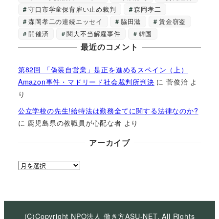
守口市学童保育雇い止め裁判
森岡孝二
森岡孝二の連続エッセイ
脇田滋
賃金窃盗
開催済
関大不当解雇事件
韓国
最近のコメント
第82回 「偽装自営業」是正を進めるスペイン（上）
Amazon事件・マドリード社会裁判所判決
に
菅俊治
よ
り
公立学校の先生!給特法は勤務全てに関する法律なのか?
に
鹿児島県の教職員が心配な者
より
アーカイブ
ア
ー
カ
イ
ブ
(C)Copyright NPO法人 働き方ASU-NET, All Rights