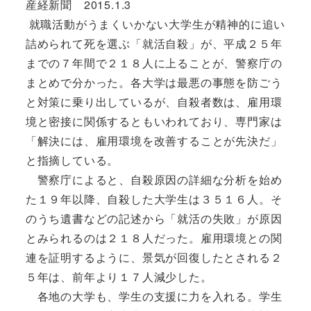
産経新聞 2015.1.3
就職活動がうまくいかない大学生が精神的に追い
詰められて死を選ぶ「就活自殺」が、平成２５年
までの７年間で２１８人に上ることが、警察庁の
まとめで分かった。各大学は最悪の事態を防ごう
と対策に乗り出しているが、自殺者数は、雇用環
境と密接に関係するともいわれており、専門家は
「解決には、雇用環境を改善することが先決だ」
と指摘している。
警察庁によると、自殺原因の詳細な分析を始め
た１９年以降、自殺した大学生は３５１６人。そ
のうち遺書などの記述から「就活の失敗」が原因
とみられるのは２１８人だった。雇用環境との関
連を証明するように、景気が回復したとされる２
５年は、前年より１７人減少した。
各地の大学も、学生の支援に力を入れる。学生