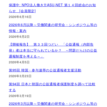
保護中: NPO法人働き方ASU-NET 第１４回総会のお知
らせ [会員限定]
2026年6月16日
2026年6月以降～労働関連の研究会・シンポジウム等の
情報・案内
2026年6月2日
【開催報告】 第３３回つどい 「公益通報（内部告
発）者は本当に守られているか？ ～問題だらけの公益
通報制度を考える～」
2026年4月5日
第95回 韓国・参与連帯の公益通報者支援活動
2026年3月23日
第94回 日本と韓国の公益通報者保護制度を調べて比較
する
2026年3月19日
2026年3月以降～労働関連の研究会・シンポジウム等の