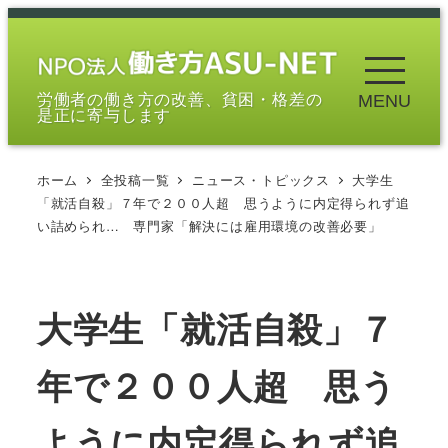
メ
イ
ン
労働者の働き方の改善、貧困・格差の
MENU
コ
是正に寄与します
ン
テ
ホーム
全投稿一覧
ニュース・トピックス
大学生
ン
「就活自殺」７年で２００人超 思うように内定得られず追
ツ
い詰められ… 専門家「解決には雇用環境の改善必要」
へ
移
動
大学生「就活自殺」７
年で２００人超 思う
ように内定得られず追