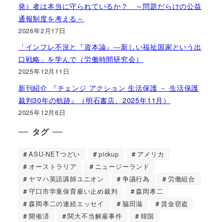
発）者は本当に守られているか？ ～問題だらけの公益
通報制度を考える～
2026年2月17日
「インフレ不況と『資本論』―新しい福祉国家という出
口戦略」を学んで（労働時間研究会）
2025年12月11日
新刊紹介 『チェンジ アクション 生活保護 － 生活保護
裁判30年の軌跡』（明石書店、2025年11月）
2025年12月6日
タグ
ASU-NETつどい
pickup
アメリカ
オーストラリア
ニュージーランド
ヤマハ英語講師ユニオン
争議行為
労働組合
守口市学童保育雇い止め裁判
森岡孝二
森岡孝二の連続エッセイ
脇田滋
賃金窃盗
開催済
関大不当解雇事件
韓国