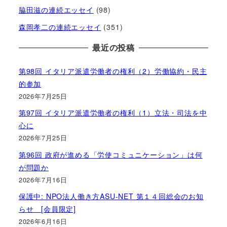
脇田滋の連続エッセイ
(98)
森岡孝二の連続エッセイ
(351)
最近の投稿
第98回 イタリア派遣労働者の権利（2）労働協約・民主
的参加
2026年7月25日
第97回 イタリア派遣労働者の権利（1）立法・司法を中
心に
2026年7月25日
第96回 政府が進める「労使コミュニケーション」は何
が問題か
2026年7月16日
保護中: NPO法人働き方ASU-NET 第１４回総会のお知
らせ [会員限定]
2026年6月16日