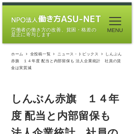
メ
イ
ン
労働者の働き方の改善、貧困・格差の
MENU
コ
是正に寄与します
ン
テ
ホーム
全投稿一覧
ニュース・トピックス
しんぶん
ン
赤旗 １４年度 配当と内部留保も 法人企業統計 社員の賃
ツ
金は実質減
へ
移
動
しんぶん赤旗 １４年
度 配当と内部留保も
法人企業統計 社員の