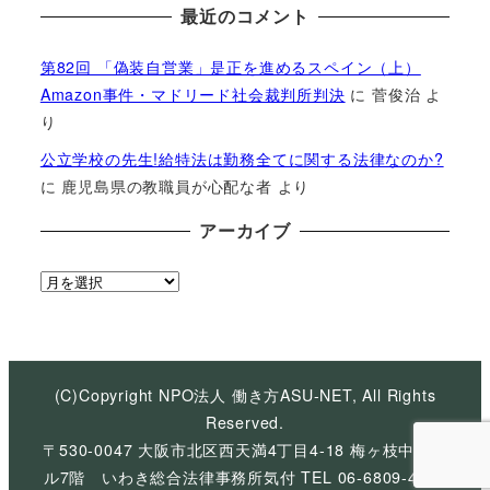
最近のコメント
第82回 「偽装自営業」是正を進めるスペイン（上）
Amazon事件・マドリード社会裁判所判決
に
菅俊治
よ
り
公立学校の先生!給特法は勤務全てに関する法律なのか?
に
鹿児島県の教職員が心配な者
より
アーカイブ
ア
ー
カ
イ
ブ
(C)Copyright NPO法人 働き方ASU-NET, All Rights
Reserved.
〒530-0047 大阪市北区西天満4丁目4-18 梅ヶ枝中央ビ
ル7階 いわき総合法律事務所気付 TEL 06-6809-4926