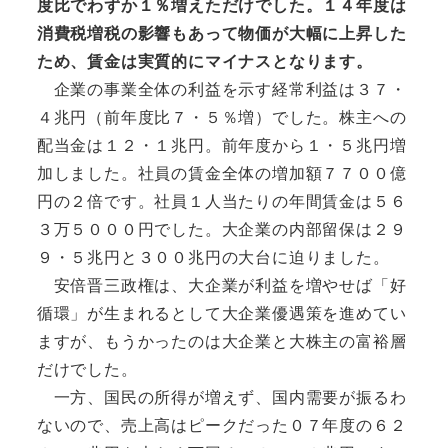
度比でわずか１％増えただけでした。１４年度は
消費税増税の影響もあって物価が大幅に上昇した
ため、賃金は実質的にマイナスとなります。
企業の事業全体の利益を示す経常利益は３７・
４兆円（前年度比７・５％増）でした。株主への
配当金は１２・１兆円。前年度から１・５兆円増
加しました。社員の賃金全体の増加額７７００億
円の２倍です。社員１人当たりの年間賃金は５６
３万５０００円でした。大企業の内部留保は２９
９・５兆円と３００兆円の大台に迫りました。
安倍晋三政権は、大企業が利益を増やせば「好
循環」が生まれるとして大企業優遇策を進めてい
ますが、もうかったのは大企業と大株主の富裕層
だけでした。
一方、国民の所得が増えず、国内需要が振るわ
ないので、売上高はピークだった０７年度の６２