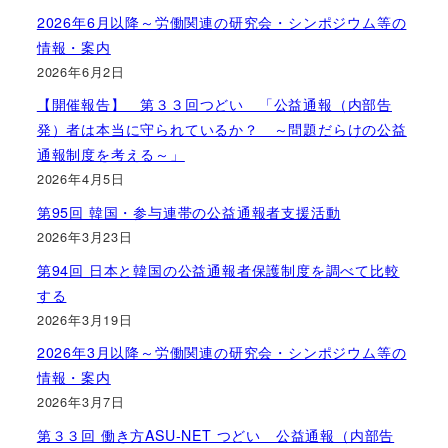
2026年6月以降～労働関連の研究会・シンポジウム等の
情報・案内
2026年6月2日
【開催報告】 第３３回つどい 「公益通報（内部告
発）者は本当に守られているか？ ～問題だらけの公益
通報制度を考える～」
2026年4月5日
第95回 韓国・参与連帯の公益通報者支援活動
2026年3月23日
第94回 日本と韓国の公益通報者保護制度を調べて比較
する
2026年3月19日
2026年3月以降～労働関連の研究会・シンポジウム等の
情報・案内
2026年3月7日
第３３回 働き方ASU-NET つどい 公益通報（内部告