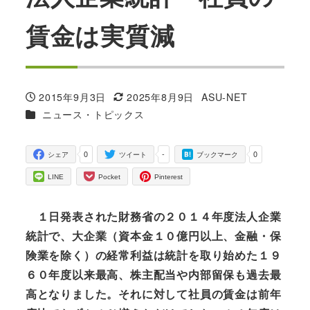
賃金は実質減
2015年9月3日
2025年8月9日
ASU-NET
投稿日
更新日
著
カテゴリー
ニュース・トピックス
者
0
-
0
シェア
ツイート
ブックマーク
LINE
Pocket
Pinterest
１日発表された財務省の２０１４年度法人企業
統計で、大企業（資本金１０億円以上、金融・保
険業を除く）の経常利益は統計を取り始めた１９
６０年度以来最高、株主配当や内部留保も過去最
高となりました。それに対して社員の賃金は前年