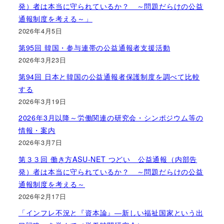
発）者は本当に守られているか？ ～問題だらけの公益
通報制度を考える～」
2026年4月5日
第95回 韓国・参与連帯の公益通報者支援活動
2026年3月23日
第94回 日本と韓国の公益通報者保護制度を調べて比較
する
2026年3月19日
2026年3月以降～労働関連の研究会・シンポジウム等の
情報・案内
2026年3月7日
第３３回 働き方ASU-NET つどい 公益通報（内部告
発）者は本当に守られているか？ ～問題だらけの公益
通報制度を考える～
2026年2月17日
「インフレ不況と『資本論』―新しい福祉国家という出