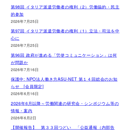
第98回 イタリア派遣労働者の権利（2）労働協約・民主
的参加
2026年7月25日
第97回 イタリア派遣労働者の権利（1）立法・司法を中
心に
2026年7月25日
第96回 政府が進める「労使コミュニケーション」は何
が問題か
2026年7月16日
保護中: NPO法人働き方ASU-NET 第１４回総会のお知
らせ [会員限定]
2026年6月16日
2026年6月以降～労働関連の研究会・シンポジウム等の
情報・案内
2026年6月2日
【開催報告】 第３３回つどい 「公益通報（内部告