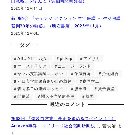
口戦略」を学んで（労働時間研究会）
2025年12月11日
新刊紹介 『チェンジ アクション 生活保護 － 生活保護
裁判30年の軌跡』（明石書店、2025年11月）
2025年12月6日
タグ
ASU-NETつどい
pickup
アメリカ
オーストラリア
ニュージーランド
ヤマハ英語講師ユニオン
争議行為
労働組合
守口市学童保育雇い止め裁判
森岡孝二
森岡孝二の連続エッセイ
脇田滋
賃金窃盗
開催済
関大不当解雇事件
韓国
最近のコメント
第82回 「偽装自営業」是正を進めるスペイン（上）
Amazon事件・マドリード社会裁判所判決
に
菅俊治
よ
り