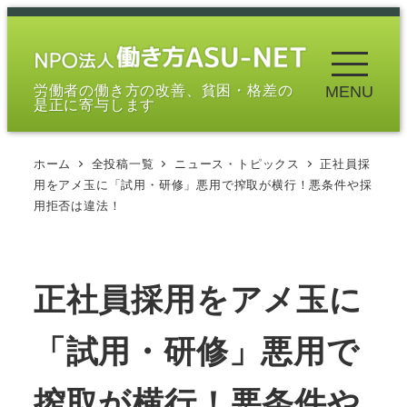
メ
イ
ン
労働者の働き方の改善、貧困・格差の
MENU
コ
是正に寄与します
ン
テ
ホーム
全投稿一覧
ニュース・トピックス
正社員採
ン
用をアメ玉に「試用・研修」悪用で搾取が横行！悪条件や採
ツ
用拒否は違法！
へ
移
動
正社員採用をアメ玉に
「試用・研修」悪用で
搾取が横行！悪条件や