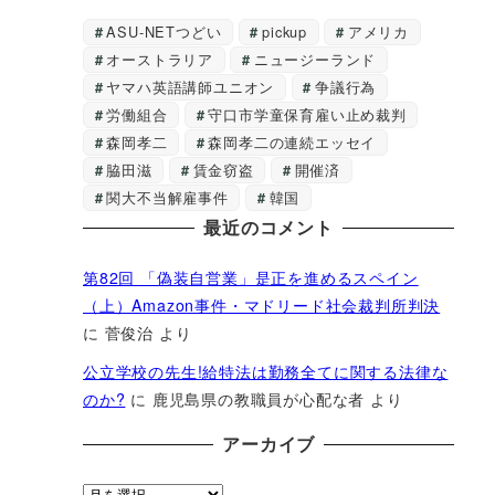
ASU-NETつどい
pickup
アメリカ
オーストラリア
ニュージーランド
ヤマハ英語講師ユニオン
争議行為
労働組合
守口市学童保育雇い止め裁判
森岡孝二
森岡孝二の連続エッセイ
脇田滋
賃金窃盗
開催済
関大不当解雇事件
韓国
最近のコメント
第82回 「偽装自営業」是正を進めるスペイン
（上）Amazon事件・マドリード社会裁判所判決
に
菅俊治
より
公立学校の先生!給特法は勤務全てに関する法律な
のか?
に
鹿児島県の教職員が心配な者
より
アーカイブ
ア