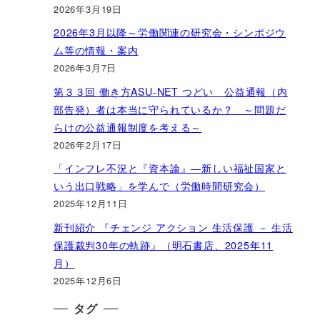
2026年3月19日
2026年3月以降～労働関連の研究会・シンポジウ
ム等の情報・案内
2026年3月7日
第３３回 働き方ASU-NET つどい 公益通報（内
部告発）者は本当に守られているか？ ～問題だ
らけの公益通報制度を考える～
2026年2月17日
「インフレ不況と『資本論』―新しい福祉国家と
いう出口戦略」を学んで（労働時間研究会）
2025年12月11日
新刊紹介 『チェンジ アクション 生活保護 － 生活
保護裁判30年の軌跡』（明石書店、2025年11
月）
2025年12月6日
タグ