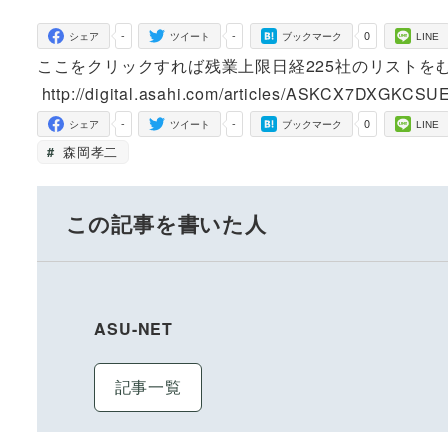
者
-
-
0
シェア
ツイート
ブックマーク
LINE
ここをクリックすれば残業上限日経225社のリストを
http://digital.asahi.com/articles/ASKCX7DXGKCS
-
-
0
シェア
ツイート
ブックマーク
LINE
森岡孝二
この記事を書いた人
ASU-NET
記事一覧