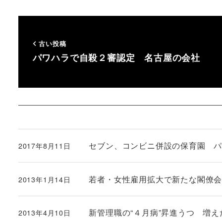
古い投稿
パワハラで自殺２審認定 名古屋の会社
セブン、コンビニ併設の保育園 
2017年8月11日
投稿日
若者・女性雇用拡大で新たな閣僚
2013年1月14日
投稿日
新管理職の“４月病”昇進うつ 増
2013年4月10日
投稿日