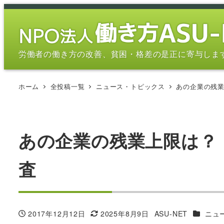
メ
イ
ン
コ
労働者の働き方の改善、貧困・格差の是正に寄与しま
ン
テ
ホーム
全投稿一覧
ニュース・トピックス
あの企業の残
ン
ツ
へ
移
あの企業の残業上限は？
動
査
カテゴリ
2017年12月12日
2025年8月9日
ASU-NET
ニュ
投稿日
更新日
著