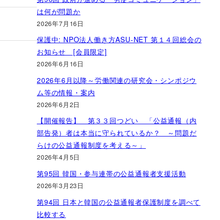
は何が問題か
2026年7月16日
保護中: NPO法人働き方ASU-NET 第１４回総会の
お知らせ [会員限定]
2026年6月16日
2026年6月以降～労働関連の研究会・シンポジウ
ム等の情報・案内
2026年6月2日
【開催報告】 第３３回つどい 「公益通報（内
部告発）者は本当に守られているか？ ～問題だ
らけの公益通報制度を考える～」
2026年4月5日
第95回 韓国・参与連帯の公益通報者支援活動
2026年3月23日
第94回 日本と韓国の公益通報者保護制度を調べて
比較する