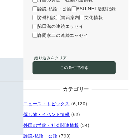
論説-私論・公論
ASU-NET活動記録
労働相談
書籍案内
文化情報
脇田滋の連続エッセイ
森岡孝二の連続エッセイ
絞り込みをクリア
この条件で検索
カテゴリー
ニュース・トピックス
(6,130)
催し物・イベント情報
(62)
外国の労働・社会関連情報
(34)
論説-私論・公論
(793)