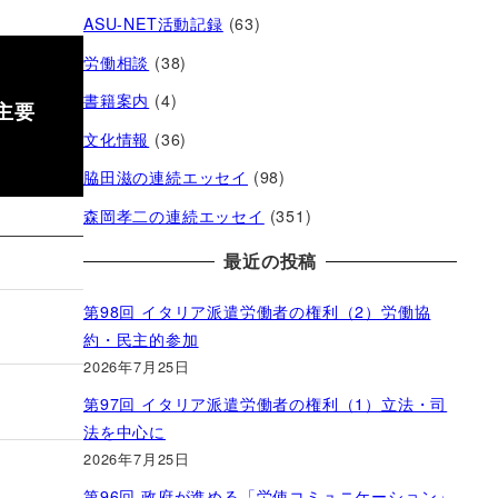
ASU-NET活動記録
(63)
労働相談
(38)
書籍案内
(4)
主要
文化情報
(36)
脇田滋の連続エッセイ
(98)
森岡孝二の連続エッセイ
(351)
最近の投稿
第98回 イタリア派遣労働者の権利（2）労働協
約・民主的参加
2026年7月25日
第97回 イタリア派遣労働者の権利（1）立法・司
法を中心に
2026年7月25日
第96回 政府が進める「労使コミュニケーション」