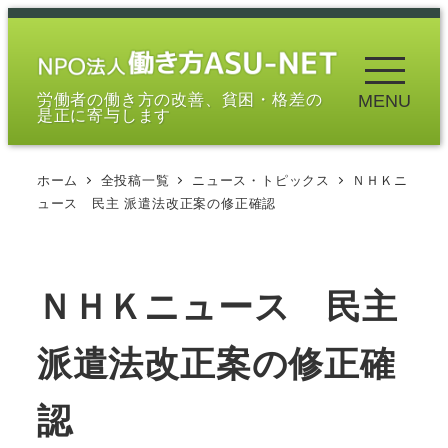
メ
イ
ン
労働者の働き方の改善、貧困・格差の
MENU
コ
是正に寄与します
ン
テ
ホーム
全投稿一覧
ニュース・トピックス
ＮＨＫニ
ン
ュース 民主 派遣法改正案の修正確認
ツ
へ
移
ＮＨＫニュース 民主
動
派遣法改正案の修正確
認