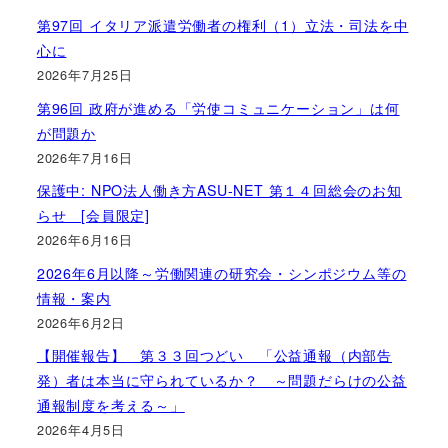
第97回 イタリア派遣労働者の権利（1）立法・司法を中
心に
2026年7月25日
第96回 政府が進める「労使コミュニケーション」は何
が問題か
2026年7月16日
保護中: NPO法人働き方ASU-NET 第１４回総会のお知
らせ [会員限定]
2026年6月16日
2026年6月以降～労働関連の研究会・シンポジウム等の
情報・案内
2026年6月2日
【開催報告】 第３３回つどい 「公益通報（内部告
発）者は本当に守られているか？ ～問題だらけの公益
通報制度を考える～」
2026年4月5日