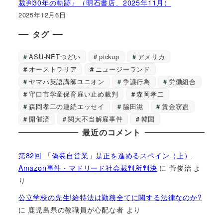
裁判30年の軌跡』（明石書店、2025年11月）
2025年12月6日
タグ
ASU-NETつどい
pickup
アメリカ
オーストラリア
ニュージーランド
ヤマハ英語講師ユニオン
争議行為
労働組合
守口市学童保育雇い止め裁判
森岡孝二
森岡孝二の連続エッセイ
脇田滋
賃金窃盗
開催済
関大不当解雇事件
韓国
最近のコメント
第82回 「偽装自営業」是正を進めるスペイン（上）
Amazon事件・マドリード社会裁判所判決
に
菅俊治
よ
り
公立学校の先生!給特法は勤務全てに関する法律なのか?
に
鹿児島県の教職員が心配な者
より