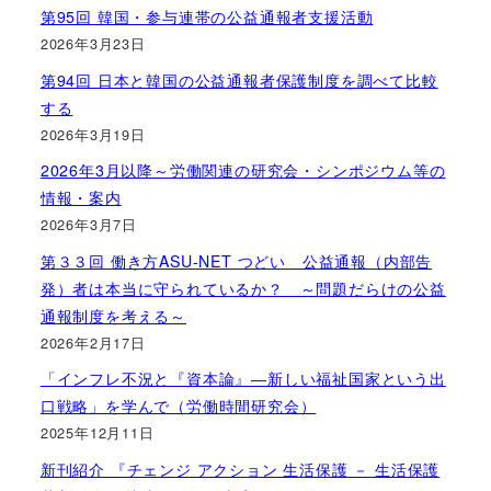
第95回 韓国・参与連帯の公益通報者支援活動
2026年3月23日
第94回 日本と韓国の公益通報者保護制度を調べて比較
する
2026年3月19日
2026年3月以降～労働関連の研究会・シンポジウム等の
情報・案内
2026年3月7日
第３３回 働き方ASU-NET つどい 公益通報（内部告
発）者は本当に守られているか？ ～問題だらけの公益
通報制度を考える～
2026年2月17日
「インフレ不況と『資本論』―新しい福祉国家という出
口戦略」を学んで（労働時間研究会）
2025年12月11日
新刊紹介 『チェンジ アクション 生活保護 － 生活保護