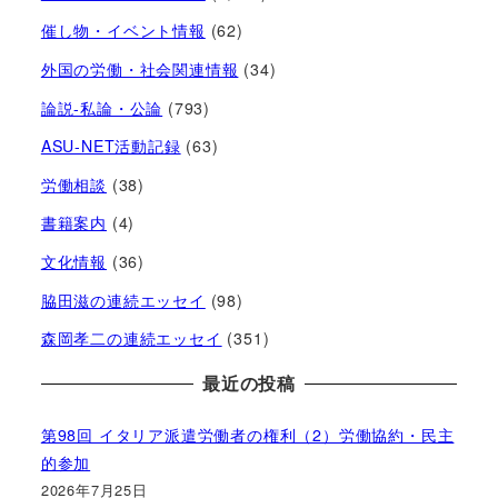
催し物・イベント情報
(62)
外国の労働・社会関連情報
(34)
論説-私論・公論
(793)
ASU-NET活動記録
(63)
労働相談
(38)
書籍案内
(4)
文化情報
(36)
脇田滋の連続エッセイ
(98)
森岡孝二の連続エッセイ
(351)
最近の投稿
第98回 イタリア派遣労働者の権利（2）労働協約・民主
的参加
2026年7月25日