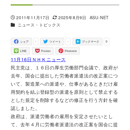
2011年11月17日
2025年8月9日
ASU-NET
投稿日
更新日
著
カテゴリー
ニュース・トピックス
者
-
-
0
シェア
ツイート
ブックマーク
LINE
Pocket
Pinterest
11月16日ＮＨＫニュース
民主党は、１６日の厚生労働部門会議で、政府が
去年、国会に提出した労働者派遣法の改正案につ
いて、製造業への派遣や、仕事があるときだけ雇
用契約を結ぶ登録型の派遣を原則として禁止する
とした規定を削除するなどの修正を行う方針を確
認しました。
政府は、派遣労働者の雇用を安定させたいとし
て、去年４月に労働者派遣法の改正案を国会に提