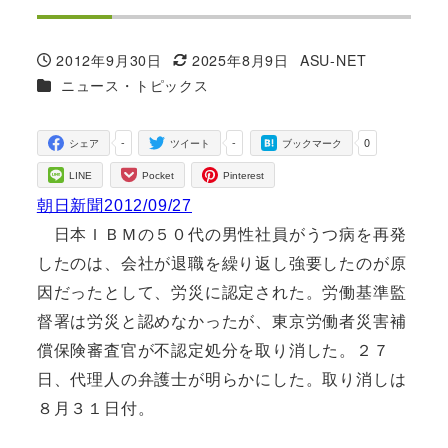
2012年9月30日
2025年8月9日
ASU-NET
投稿日
更新日
著
カテゴリー
ニュース・トピックス
者
-
-
0
シェア
ツイート
ブックマーク
LINE
Pocket
Pinterest
朝日新聞2012/09/27
日本ＩＢＭの５０代の男性社員がうつ病を再発
したのは、会社が退職を繰り返し強要したのが原
因だったとして、労災に認定された。労働基準監
督署は労災と認めなかったが、東京労働者災害補
償保険審査官が不認定処分を取り消した。２７
日、代理人の弁護士が明らかにした。取り消しは
８月３１日付。