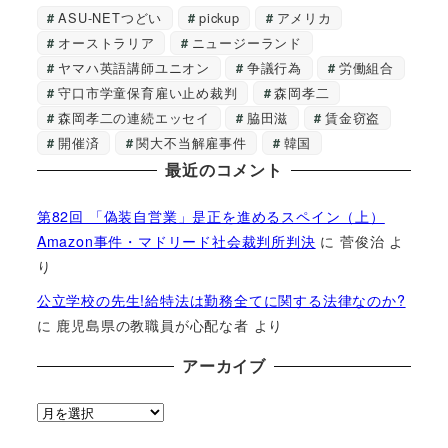
ASU-NETつどい
pickup
アメリカ
オーストラリア
ニュージーランド
ヤマハ英語講師ユニオン
争議行為
労働組合
守口市学童保育雇い止め裁判
森岡孝二
森岡孝二の連続エッセイ
脇田滋
賃金窃盗
開催済
関大不当解雇事件
韓国
最近のコメント
第82回 「偽装自営業」是正を進めるスペイン（上）
Amazon事件・マドリード社会裁判所判決
に
菅俊治
よ
り
公立学校の先生!給特法は勤務全てに関する法律なのか?
に
鹿児島県の教職員が心配な者
より
アーカイブ
ア
ー