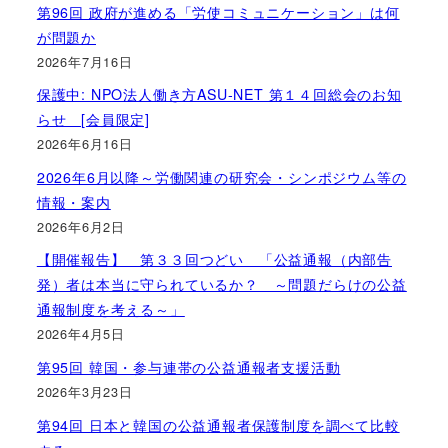
第96回 政府が進める「労使コミュニケーション」は何
が問題か
2026年7月16日
保護中: NPO法人働き方ASU-NET 第１４回総会のお知
らせ [会員限定]
2026年6月16日
2026年6月以降～労働関連の研究会・シンポジウム等の
情報・案内
2026年6月2日
【開催報告】 第３３回つどい 「公益通報（内部告
発）者は本当に守られているか？ ～問題だらけの公益
通報制度を考える～」
2026年4月5日
第95回 韓国・参与連帯の公益通報者支援活動
2026年3月23日
第94回 日本と韓国の公益通報者保護制度を調べて比較