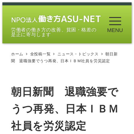
メ
イ
ン
労働者の働き方の改善、貧困・格差の
MENU
コ
是正に寄与します
ン
テ
ホーム
全投稿一覧
ニュース・トピックス
朝日新
ン
聞 退職強要でうつ再発、日本ＩＢＭ社員を労災認定
ツ
へ
移
朝日新聞 退職強要で
動
うつ再発、日本ＩＢＭ
社員を労災認定