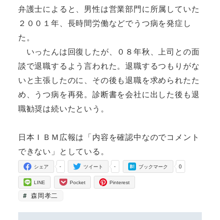
弁護士によると、男性は営業部門に所属していた
２００１年、長時間労働などでうつ病を発症し
た。
いったんは回復したが、０８年秋、上司との面
談で退職するよう言われた。退職するつもりがな
いと主張したのに、その後も退職を求められたた
め、うつ病を再発。診断書を会社に出した後も退
職勧奨は続いたという。
日本ＩＢＭ広報は「内容を確認中なのでコメント
できない」としている。
-
-
0
シェア
ツイート
ブックマーク
LINE
Pocket
Pinterest
森岡孝二