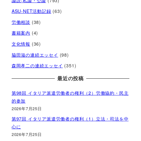
論説-私論・公論
(793)
ASU-NET活動記録
(63)
労働相談
(38)
書籍案内
(4)
文化情報
(36)
脇田滋の連続エッセイ
(98)
森岡孝二の連続エッセイ
(351)
最近の投稿
第98回 イタリア派遣労働者の権利（2）労働協約・民主
的参加
2026年7月25日
第97回 イタリア派遣労働者の権利（1）立法・司法を中
心に
2026年7月25日