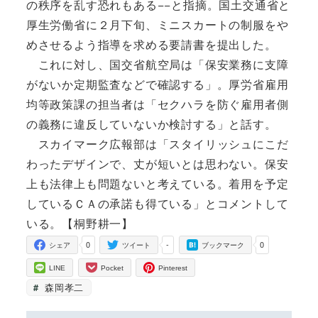
の秩序を乱す恐れもある−−と指摘。国土交通省と
厚生労働省に２月下旬、ミニスカートの制服をや
めさせるよう指導を求める要請書を提出した。
これに対し、国交省航空局は「保安業務に支障
がないか定期監査などで確認する」。厚労省雇用
均等政策課の担当者は「セクハラを防ぐ雇用者側
の義務に違反していないか検討する」と話す。
スカイマーク広報部は「スタイリッシュにこだ
わったデザインで、丈が短いとは思わない。保安
上も法律上も問題ないと考えている。着用を予定
しているＣＡの承諾も得ている」とコメントして
いる。【桐野耕一】
0
-
0
シェア
ツイート
ブックマーク
LINE
Pocket
Pinterest
森岡孝二