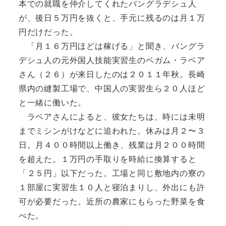
本での就職を仲介してくれたバングラデシュ人
が、後日５万円を抜くと、手元に残るのは月１万
円だけだった。
「月１６万円ほどは稼げる」と聞き、バングラ
デシュ人の元外国人技能実習生のベガム・ラベア
さん（２６）が来日したのは２０１１年秋。長崎
県内の縫製工場で、中国人の実習生ら２０人ほど
と一緒に働いた。
ラベアさんによると、彼女たちは、時には未明
までミシンがけなどに追われた。休みは月２〜３
日。月４００時間以上働き、残業は月２００時間
を超えた。１万円の手取りを時給に換算すると
「２５円」以下だった。工場と同じ敷地内の寮の
１部屋に実習生１０人と寝泊まりし、外出にも許
可が必要だった。近所の農家にもらった野菜を食
べた。