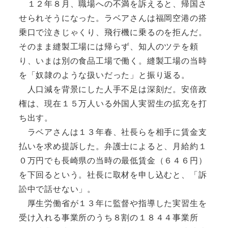
１２年８月、職場への不満を訴えると、帰国さ
せられそうになった。ラベアさんは福岡空港の搭
乗口で泣きじゃくり、飛行機に乗るのを拒んだ。
そのまま縫製工場には帰らず、知人のツテを頼
り、いまは別の食品工場で働く。縫製工場の当時
を「奴隷のような扱いだった」と振り返る。
人口減を背景にした人手不足は深刻だ。安倍政
権は、現在１５万人いる外国人実習生の拡充を打
ち出す。
ラベアさんは１３年春、社長らを相手に賃金支
払いを求め提訴した。弁護士によると、月給約１
０万円でも長崎県の当時の最低賃金（６４６円）
を下回るという。社長に取材を申し込むと、「訴
訟中で話せない」。
厚生労働省が１３年に監督や指導した実習生を
受け入れる事業所のうち８割の１８４４事業所