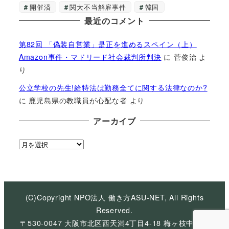
開催済
関大不当解雇事件
韓国
最近のコメント
第82回 「偽装自営業」是正を進めるスペイン（上）
Amazon事件・マドリード社会裁判所判決
に
菅俊治
よ
り
公立学校の先生!給特法は勤務全てに関する法律なのか?
に
鹿児島県の教職員が心配な者
より
アーカイブ
ア
ー
カ
イ
ブ
(C)Copyright NPO法人 働き方ASU-NET, All Rights
Reserved.
〒530-0047 大阪市北区西天満4丁目4-18 梅ヶ枝中央ビ