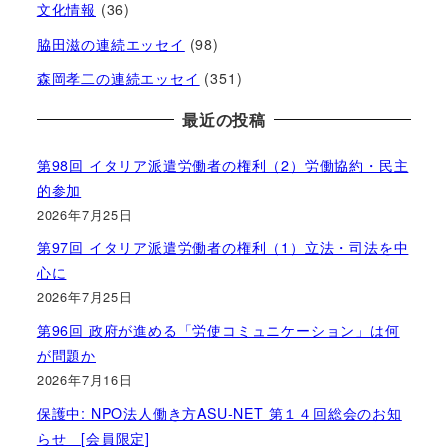
文化情報
(36)
脇田滋の連続エッセイ
(98)
森岡孝二の連続エッセイ
(351)
最近の投稿
第98回 イタリア派遣労働者の権利（2）労働協約・民主
的参加
2026年7月25日
第97回 イタリア派遣労働者の権利（1）立法・司法を中
心に
2026年7月25日
第96回 政府が進める「労使コミュニケーション」は何
が問題か
2026年7月16日
保護中: NPO法人働き方ASU-NET 第１４回総会のお知
らせ [会員限定]