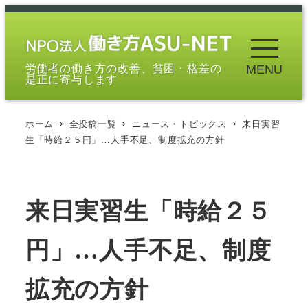
メ
イ
ン
労働者の働き方の改善、貧困・格差の
MENU
コ
是正に寄与します
ン
テ
ホーム
全投稿一覧
ニュース・トピックス
来日実習
ン
生「時給２５円」…人手不足、制度拡充の方針
ツ
へ
移
来日実習生「時給２５
動
円」…人手不足、制度
拡充の方針