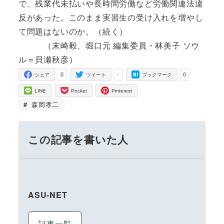
で、残業代未払いや長時間労働など労働関連法違
反があった。このまま実習生の受け入れを増やし
て問題はないのか。（続く）
（末崎毅、堀口元 編集委員・林美子 ソウ
ル＝貝瀬秋彦）
0
-
0
シェア
ツイート
ブックマーク
LINE
Pocket
Pinterest
森岡孝二
この記事を書いた人
ASU-NET
記事一覧