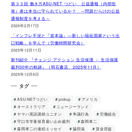
第３３回 働き方ASU-NET つどい 公益通報（内部告
発）者は本当に守られているか？ ～問題だらけの公益
通報制度を考える～
2026年2月17日
「インフレ不況と『資本論』―新しい福祉国家という出
口戦略」を学んで（労働時間研究会）
2025年12月11日
新刊紹介 『チェンジ アクション 生活保護 － 生活保護
裁判30年の軌跡』（明石書店、2025年11月）
2025年12月6日
タグ
ASU-NETつどい
pickup
アメリカ
オーストラリア
ニュージーランド
ヤマハ英語講師ユニオン
争議行為
労働組合
守口市学童保育雇い止め裁判
森岡孝二
森岡孝二の連続エッセイ
脇田滋
賃金窃盗