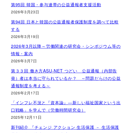
第95回 韓国・参与連帯の公益通報者支援活動
2026年3月23日
第94回 日本と韓国の公益通報者保護制度を調べて比較
する
2026年3月19日
2026年3月以降～労働関連の研究会・シンポジウム等の
情報・案内
2026年3月7日
第３３回 働き方ASU-NET つどい 公益通報（内部告
発）者は本当に守られているか？ ～問題だらけの公益
通報制度を考える～
2026年2月17日
「インフレ不況と『資本論』―新しい福祉国家という出
口戦略」を学んで（労働時間研究会）
2025年12月11日
新刊紹介 『チェンジ アクション 生活保護 － 生活保護