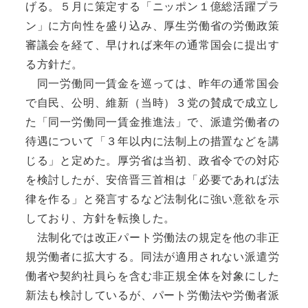
げる。５月に策定する「ニッポン１億総活躍プラ
ン」に方向性を盛り込み、厚生労働省の労働政策
審議会を経て、早ければ来年の通常国会に提出す
る方針だ。
同一労働同一賃金を巡っては、昨年の通常国会
で自民、公明、維新（当時）３党の賛成で成立し
た「同一労働同一賃金推進法」で、派遣労働者の
待遇について「３年以内に法制上の措置などを講
じる」と定めた。厚労省は当初、政省令での対応
を検討したが、安倍晋三首相は「必要であれば法
律を作る」と発言するなど法制化に強い意欲を示
しており、方針を転換した。
法制化では改正パート労働法の規定を他の非正
規労働者に拡大する。同法が適用されない派遣労
働者や契約社員らを含む非正規全体を対象にした
新法も検討しているが、パート労働法や労働者派