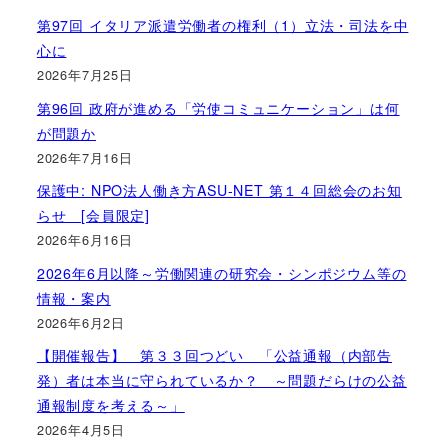
第97回 イタリア派遣労働者の権利（1）立法・司法を中
心に
2026年7月25日
第96回 政府が進める「労使コミュニケーション」は何
が問題か
2026年7月16日
保護中: NPO法人働き方ASU-NET 第１４回総会のお知
らせ [会員限定]
2026年6月16日
2026年6月以降～労働関連の研究会・シンポジウム等の
情報・案内
2026年6月2日
【開催報告】 第３３回つどい 「公益通報（内部告
発）者は本当に守られているか？ ～問題だらけの公益
通報制度を考える～」
2026年4月5日