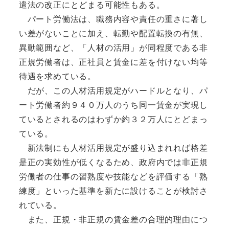
遣法の改正にとどまる可能性もある。
パート労働法は、職務内容や責任の重さに著し
い差がないことに加え、転勤や配置転換の有無、
異動範囲など、「人材の活用」が同程度である非
正規労働者は、正社員と賃金に差を付けない均等
待遇を求めている。
だが、この人材活用規定がハードルとなり、パ
ート労働者約９４０万人のうち同一賃金が実現し
ているとされるのはわずか約３２万人にとどまっ
ている。
新法制にも人材活用規定が盛り込まれれば格差
是正の実効性が低くなるため、政府内では非正規
労働者の仕事の習熟度や技能などを評価する「熟
練度」といった基準を新たに設けることが検討さ
れている。
また、正規・非正規の賃金差の合理的理由につ