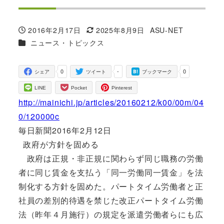
2016年2月17日
2025年8月9日
ASU-NET
投稿日
更新日
著
カテゴリー
ニュース・トピックス
者
0
-
0
シェア
ツイート
ブックマーク
LINE
Pocket
Pinterest
http://mainichi.jp/articles/20160212/k00/00m/04
0/120000c
毎日新聞2016年2月12日
政府が方針を固める
政府は正規・非正規に関わらず同じ職務の労働
者に同じ賃金を支払う「同一労働同一賃金」を法
制化する方針を固めた。パートタイム労働者と正
社員の差別的待遇を禁じた改正パートタイム労働
法（昨年４月施行）の規定を派遣労働者らにも広