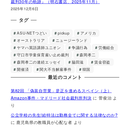
裁判30年の軌跡』（明石書店、2025年11月）
2025年12月6日
タグ
ASU-NETつどい
pickup
アメリカ
オーストラリア
ニュージーランド
ヤマハ英語講師ユニオン
争議行為
労働組合
守口市学童保育雇い止め裁判
森岡孝二
森岡孝二の連続エッセイ
脇田滋
賃金窃盗
開催済
関大不当解雇事件
韓国
最近のコメント
第82回 「偽装自営業」是正を進めるスペイン（上）
Amazon事件・マドリード社会裁判所判決
に
菅俊治
よ
り
公立学校の先生!給特法は勤務全てに関する法律なのか?
に
鹿児島県の教職員が心配な者
より