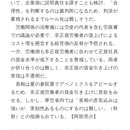
いて、企業側に説明責任を課すことも検討。「合
理性」を判断するのは裁判所になるため、判決が
蓄積されるまでルール化は難しそうだ。
労働関係の法整備には労使の代表を含む労政審
での議論が必要で、非正規労働者の賃上げによる
コスト増を懸念する経営側の反発が予想される。
一方、労働側も非正規労働者に合わせて正規社員
の賃金水準が低下することを警戒している。両者
が折り合うのは難しく、非正規の賃金引き上げの
実現は不透明だ。
首相は夏の参院選でアベノミクスをアピールす
るため、非正規労働者の賃金引き上げに意欲をみ
せる。しかし、厚労省内では「首相の意気込みは
強いが、実効性あるものにするのは難しい」（幹
部）との指摘も出ている。【阿部亮介】