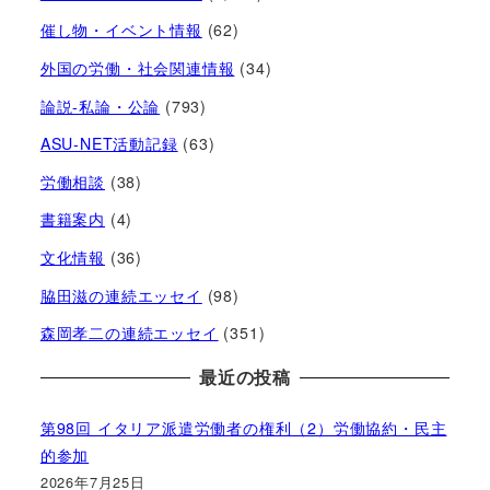
催し物・イベント情報
(62)
外国の労働・社会関連情報
(34)
論説-私論・公論
(793)
ASU-NET活動記録
(63)
労働相談
(38)
書籍案内
(4)
文化情報
(36)
脇田滋の連続エッセイ
(98)
森岡孝二の連続エッセイ
(351)
最近の投稿
第98回 イタリア派遣労働者の権利（2）労働協約・民主
的参加
2026年7月25日