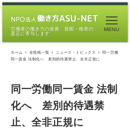
メ
イ
ン
労働者の働き方の改善、貧困・格差の
MENU
コ
是正に寄与します
ン
テ
ホーム
全投稿一覧
ニュース・トピックス
同一労働
ン
同一賃金 法制化へ 差別的待遇禁止、全非正規に
ツ
へ
移
同一労働同一賃金 法制
動
化へ 差別的待遇禁
止、全非正規に