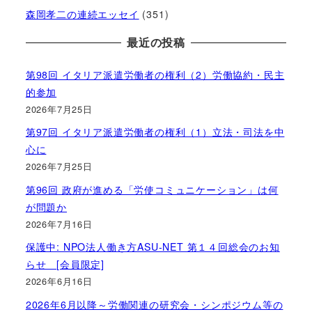
森岡孝二の連続エッセイ
(351)
最近の投稿
第98回 イタリア派遣労働者の権利（2）労働協約・民主
的参加
2026年7月25日
第97回 イタリア派遣労働者の権利（1）立法・司法を中
心に
2026年7月25日
第96回 政府が進める「労使コミュニケーション」は何
が問題か
2026年7月16日
保護中: NPO法人働き方ASU-NET 第１４回総会のお知
らせ [会員限定]
2026年6月16日
2026年6月以降～労働関連の研究会・シンポジウム等の