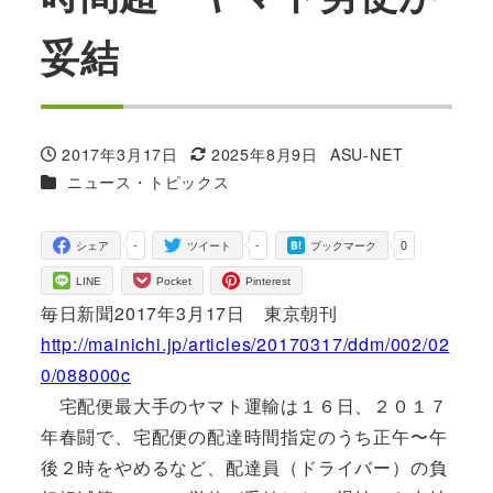
妥結
2017年3月17日
2025年8月9日
ASU-NET
投稿日
更新日
著
カテゴリー
ニュース・トピックス
者
-
-
0
シェア
ツイート
ブックマーク
LINE
Pocket
Pinterest
毎日新聞2017年3月17日 東京朝刊
http://mainichi.jp/articles/20170317/ddm/002/02
0/088000c
宅配便最大手のヤマト運輸は１６日、２０１７
年春闘で、宅配便の配達時間指定のうち正午〜午
後２時をやめるなど、配達員（ドライバー）の負