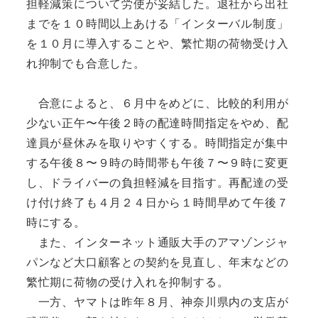
担軽減策について労使が妥結した。退社から出社
までを１０時間以上あける「インターバル制度」
を１０月に導入することや、繁忙期の荷物受け入
れ抑制でも合意した。
合意によると、６月中をめどに、比較的利用が
少ない正午〜午後２時の配達時間指定をやめ、配
達員が昼休みを取りやすくする。時間指定が集中
する午後８〜９時の時間帯も午後７〜９時に変更
し、ドライバーの負担軽減を目指す。再配達の受
け付け終了も４月２４日から１時間早めて午後７
時にする。
また、インターネット通販大手のアマゾンジャ
パンなど大口顧客との契約を見直し、年末などの
繁忙期に荷物の受け入れを抑制する。
一方、ヤマトは昨年８月、神奈川県内の支店が