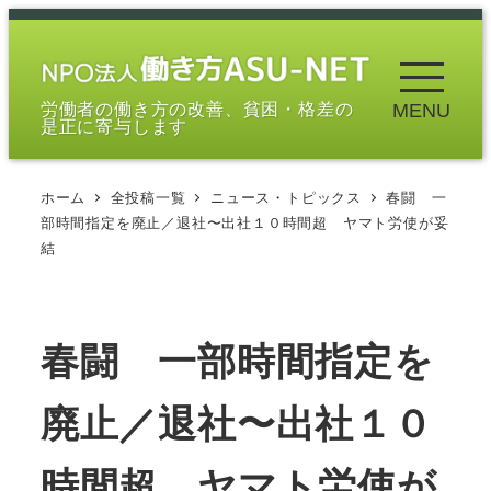
メ
イ
ン
労働者の働き方の改善、貧困・格差の
MENU
コ
是正に寄与します
ン
テ
ホーム
全投稿一覧
ニュース・トピックス
春闘 一
ン
部時間指定を廃止／退社〜出社１０時間超 ヤマト労使が妥
ツ
結
へ
移
動
春闘 一部時間指定を
廃止／退社〜出社１０
時間超 ヤマト労使が