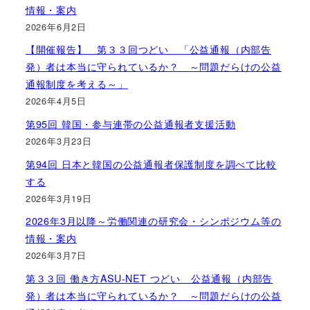
情報・案内
2026年6月2日
【開催報告】 第３３回つどい 「公益通報（内部告
発）者は本当に守られているか？ ～問題だらけの公益
通報制度を考える～」
2026年4月5日
第95回 韓国・参与連帯の公益通報者支援活動
2026年3月23日
第94回 日本と韓国の公益通報者保護制度を調べて比較
する
2026年3月19日
2026年3月以降～労働関連の研究会・シンポジウム等の
情報・案内
2026年3月7日
第３３回 働き方ASU-NET つどい 公益通報（内部告
発）者は本当に守られているか？ ～問題だらけの公益