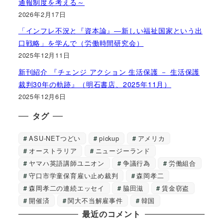
通報制度を考える～
2026年2月17日
「インフレ不況と『資本論』―新しい福祉国家という出
口戦略」を学んで（労働時間研究会）
2025年12月11日
新刊紹介 『チェンジ アクション 生活保護 － 生活保護
裁判30年の軌跡』（明石書店、2025年11月）
2025年12月6日
タグ
ASU-NETつどい
pickup
アメリカ
オーストラリア
ニュージーランド
ヤマハ英語講師ユニオン
争議行為
労働組合
守口市学童保育雇い止め裁判
森岡孝二
森岡孝二の連続エッセイ
脇田滋
賃金窃盗
開催済
関大不当解雇事件
韓国
最近のコメント